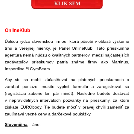
OnlineKlub
Ďalšou rýdzo slovenskou firmou, ktorá pôsobí v oblasti výskumu
trhu a verejnej mienky, je Panel OnlineKlub. Táto prieskumná
agentúra nemá núdzu o kvalitných partnerov, medzi najčastejších
zadávateľov prieskumov patria známe firmy ako Martinus,
Insportline či GymBeam.
Aby ste sa mohli zúčastňovať na platených prieskumoch a
zarábať peniaze, musíte vyplniť formulár a zaregistrovať sa
(registrácia zaberie len pár minút). Následne budete dostávať
v nepravidelných intervaloch pozvánky na prieskumy, za ktoré
získate EURObody. Tie budete môcť v pravej chvíli zameniť za
zaujímavé vecné ceny a darčekové poukážky.
Slovenčina
– áno.