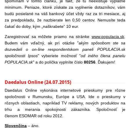
spomínam v tomto článku, je fakt, že tu neexistuje výplatné
minimum. Peniaze, ktoré získate za vyplnenie dotazníkov, vám
budú posielané na váš bankový účet vždy raz za tri mesiace, aj
za predpokladu, že nazbierate len 0,50 centov. Nemusíte teda
čakať do doby, kým „naškrabete“ 10 eur.
Zaregistrovať sa môžete priamo na stránke
www.populacia.sk
.
Budem vám vďačný, ak pri otázke "
akým spôsobom ste sa
dozvedeli o on-line respondentskom paneli POPULACIA.sk
spoločnosti Ipsos
" vyberiete možnosť "
od iného člena panelu
POPULACIA.sk
" a do políčka vyplníte číslo
80256
. Ďakujem!
Daedalus Online (24.07.2015)
Daedalus Online vykonáva internetové prieskumy pre rôzne
spoločnosti v Rumunsku, Európe a USA. Ide o prieskumy v
rôznych oblastiach, napríklad TV reklamy, nových produktov na
trhu a merania spokojnosti zákazníka. Spoločnosť je
členom ESOMAR od roku 2012.
Slovenčina
– áno.