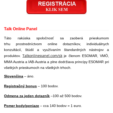
Talk Online Panel
Táto rakúska spoločnosť sa zaoberá prieskumom
trhu prostredníctvom online dotazníkov, individuálnych
konzultácií, štúdií a využívaním štandardných nástrojov a
Talkonlinepanel.com/sk
produktov.
je členom ESOMAR, VMÖ,
MMA Austria a IAB-Austria a plne dodržiava princípy ESOMAR pri
všetkých prieskumoch na všetkých trhoch.
Slovenčina
– áno.
Registračný bonus
– 100 bodov.
Odmena za jeden dotazník
–100 až 500 bodov.
Pomer body/peniaze
– cca 140 bodov = 1 euro.