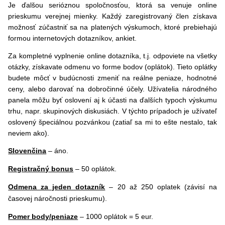
Je ďalšou serióznou spoločnosťou, ktorá sa venuje online
prieskumu verejnej mienky. Každý zaregistrovaný člen získava
možnosť zúčastniť sa na platených výskumoch, ktoré prebiehajú
formou internetových dotazníkov, ankiet.
Za kompletné vyplnenie online dotazníka, t.j. odpoviete na všetky
otázky, získavate odmenu vo forme bodov (oplátok). Tieto oplátky
budete môcť v budúcnosti zmeniť na reálne peniaze, hodnotné
ceny, alebo darovať na dobročinné účely. Užívatelia národného
panela môžu byť oslovení aj k účasti na ďalších typoch výskumu
trhu, napr. skupinových diskusiách. V týchto prípadoch je užívateľ
oslovený špeciálnou pozvánkou (zatiaľ sa mi to ešte nestalo, tak
neviem ako).
Slovenčina
– áno.
Registračný bonus
– 50 oplátok.
Odmena za jeden dotazník
– 20 až 250 oplatek (závisí na
časovej náročnosti prieskumu).
Pomer body/peniaze
– 1000 oplátok = 5 eur.