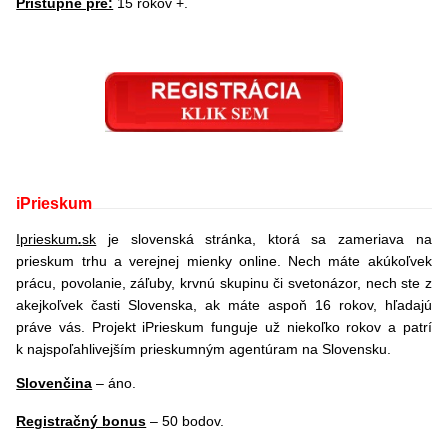
Prístupné pre:
15 rokov +.
iPrieskum
Iprieskum
.
sk
je slovenská stránka, ktorá sa zameriava na
prieskum trhu a verejnej mienky online. Nech máte akúkoľvek
prácu, povolanie, záľuby, krvnú skupinu či svetonázor, nech ste z
akejkoľvek časti Slovenska, ak máte aspoň 16 rokov, hľadajú
práve vás. Projekt iPrieskum funguje už niekoľko rokov a patrí
k najspoľahlivejším prieskumným agentúram na Slovensku.
Slovenčina
– áno.
Registračný bonus
– 50 bodov.