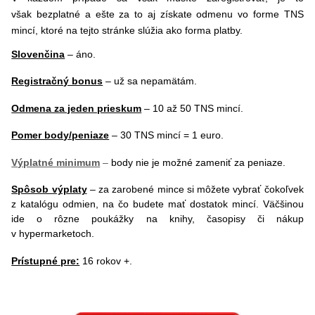
však bezplatné a ešte za to aj získate odmenu vo forme TNS
mincí, ktoré na tejto stránke slúžia ako forma platby.
Slovenčina
– áno.
Registračný bonus
–
už sa nepamätám.
Odmena za jeden prieskum
– 10 až 50 TNS mincí.
Pomer body/peniaze
– 30 TNS mincí = 1 euro.
Výplatné minimum
–
body nie je možné zameniť za peniaze.
Spôsob výplaty
–
za zarobené mince si môžete vybrať čokoľvek
z katalógu odmien, na čo budete mať dostatok mincí. Väčšinou
ide o rôzne poukážky na knihy, časopisy či nákup
v hypermarketoch.
Prístupné pre:
16 rokov +.