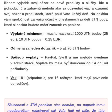
členom vyjadriť svoj názor na nové produkty a služby. Ide o
jednoduchú a zábavnú metódu ako sa dozvedieť viac a oznámiť
svoj názor o produktoch, ktoré používate každý deň. Na oplátku
vám spoločnosť za vašu účasť v prieskumoch pridelí JTN body,
ktoré si neskôr budete môcť zameniť za peniaze.
Výplatné minimum
– musíte nazbierať 1000 JTN bodov (25
eur). 10 JTN bodov = 0.25 EUR.
Odmena za jeden dotazník
– 5 až 70 JTN bodov.
Spôsob výplaty
– PayPal, Skrill a iné metódy uvedené
v administrácii. Výplata by mala byť doručená do 14 dní od
požiadavky.
Vek
: 18+ (prípadne aj pre 16 ročných, ktorí majú povolenie
od rodičov).
Sk
ú
senosti s JTN panelom síce nemám, no napriek tomu
neodporúčam registrovať sa!
Veľa ľudi mi píše, že táto