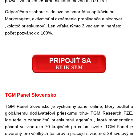
pozvali zatiaľ len 25-krát, niekoho možno aj 100-krát.
Odporúčam stiahnuť si do svojho smartfónu aplikáciu od
Marketagent, aktivovať si oznámenia prehliadača a sledovať
„kolotoč prieskumov“. Len vďaka týmto 3 veciam mi narástol
počet pozvánok o 100%.
TGM Panel Slovensko
TGM Panel Slovensko je výskumný panel online, ktorý podlieha
globálnemu dodávateľovi prieskumu trhu- TGM Research FZE.
Ide teda o zahraničnú prieskumnú agentúru, ktorá momentálne
pôsobí vo viac ako 70 krajinách po celom svete. TGM Panel je
otvorený pre všetkých testerov a pracuje s viac než 29 svetovými