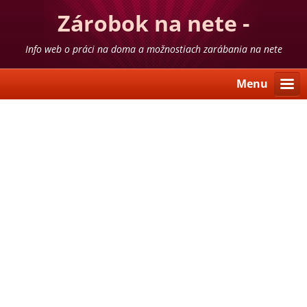
Zárobok na nete -
skúsenosti
Info web o práci na doma a možnostiach zarábania na nete
Menu