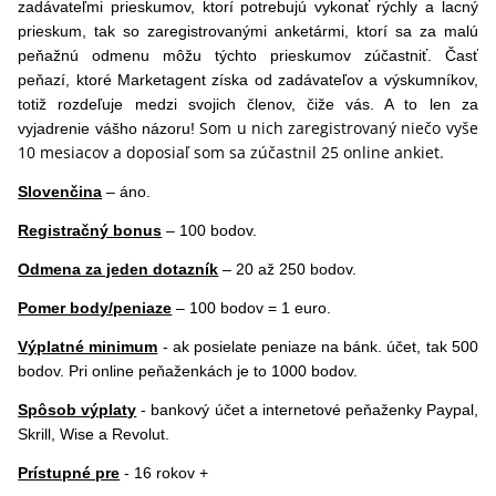
zadávateľmi prieskumov, ktorí potrebujú vykonať rýchly a lacný
prieskum, tak so zaregistrovanými anketármi, ktorí sa za malú
peňažnú odmenu môžu týchto prieskumov zúčastniť. Časť
peňazí, ktoré Marketagent získa od zadávateľov a výskumníkov,
totiž rozdeľuje medzi svojich členov, čiže vás. A to len za
Som u nich zaregistrovaný niečo vyše
vyjadrenie vášho názoru!
10 mesiacov a doposiaľ som sa zúčastnil 25 online ankiet.
Slovenčina
– áno.
Registračný bonus
– 100 bodov.
Odmena za jeden dotazník
– 20 až 250 bodov.
Pomer body/peniaze
– 100 bodov = 1 euro.
Výplatné minimum
- ak posielate peniaze na bánk. účet, tak 500
bodov. Pri online peňaženkách je to 1000 bodov.
Spôsob výplaty
- bankový účet a internetové peňaženky Paypal,
Skrill, Wise a Revolut.
Prístupné pre
- 16 rokov +