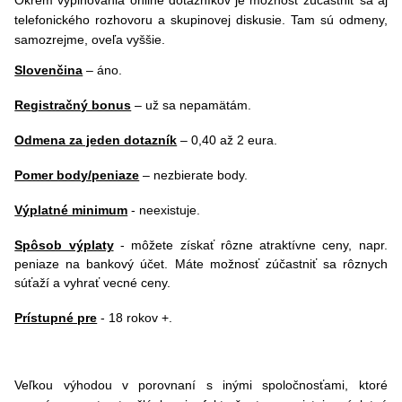
Okrem vyplňovania online dotazníkov je možnosť zúčastniť sa aj
telefonického rozhovoru a skupinovej diskusie. Tam sú odmeny,
samozrejme, oveľa vyššie.
Slovenčina
– áno.
Registračný bonus
– už sa nepamätám.
Odmena za jeden dotazník
– 0,40 až 2 eura.
Pomer body/peniaze
– nezbierate body.
Výplatné minimum
- neexistuje.
Spôsob výplaty
-
môžete získať rôzne atraktívne ceny, napr.
peniaze na bankový účet. Máte možnosť zúčastniť sa rôznych
súťaží a vyhrať vecné ceny.
Prístupné pre
- 18 rokov +.
Veľkou výhodou v porovnaní s inými spoločnosťami, ktoré