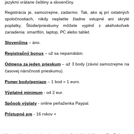
jazykmi vrátane češtiny a slovenčiny.
Registrácia je, samozrejme, zadarmo. Tak, ako aj pri ostatných
spoločnostiach, nikdy neplatíte žiadne vstupné ani skryté
poplatky, Štúdie/prieskumy môžete vyplniť z akéhokoľvek
zariadenia: smartfón, laptop, PC alebo tablet.
Slovenčina
– áno.
Registračný bonus
–
už sa nepamätám.
Odmena za jeden prieskum
– až 3 body (závisí samozrejme na
časovej náročnosti prieskumu).
Pomer body/peniaze
– 1 bod = 1 euro.
Výplatné minimum
- od 2 eur.
Spôsob výplaty
- online peňaženka Paypal.
Prístupné pre
- 16 rokov +