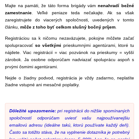
Majte na pamäti, že táto forma brigády vám
nenahradí bežné
zamestnanie
. Veľké peniaze teda nečakajte. Ak sa však
zaregistrujete do viacerých spoločnosti, uvedených v tomto
článku,
môže z toho byť celkom slušný bočný príjem
.
Registráciou sa k ničomu nezaväzujete, pokojne môžete začať
spolupracovať
so všetkými
prieskumnými agentúrami, ktoré tu
nájdete. Viac registrácií = viac pozvánok na prieskumy = vyšší
zárobok. Ja osobne odporúčam nadviazať spoluprácu aspoň s
prvými ôsmimi agentúrami.
Nejde o žiadny podvod, registrácia je vždy zadarmo, neplatíte
žiadne vstupné ani mesačné poplatky.
Dôležité upozornenie:
pri registrácii do nižšie spomínaných
spoločností odporúčam uviesť vašu najpoužívanejšiu
emailovú adresu (ideálne takú, ktorú používate každý deň).
Často sa totižto stáva, že na vyplnenie dotazníka je potrebný