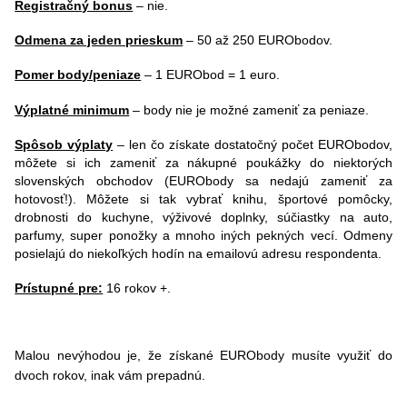
Registračný bonus
– nie.
Odmena za jeden prieskum
– 50 až 250 EURObodov.
Pomer body/peniaze
– 1 EURObod = 1 euro.
Výplatné minimum
– body nie je možné zameniť za peniaze.
Spôsob výplaty
–
len čo získate dostatočný počet EURObodov,
môžete si ich zameniť za nákupné poukážky do niektorých
slovenských obchodov (EURObody sa nedajú zameniť za
hotovosť!). Môžete si tak vybrať knihu, športové pomôcky,
drobnosti do kuchyne, výživové doplnky, súčiastky na auto,
parfumy, super ponožky a mnoho iných pekných vecí. Odmeny
posielajú do niekoľkých hodín na emailovú adresu respondenta.
Prístupné pre:
16 rokov +.
Malou nevýhodou je, že získané EURObody musíte využiť do
dvoch rokov, inak vám prepadnú.