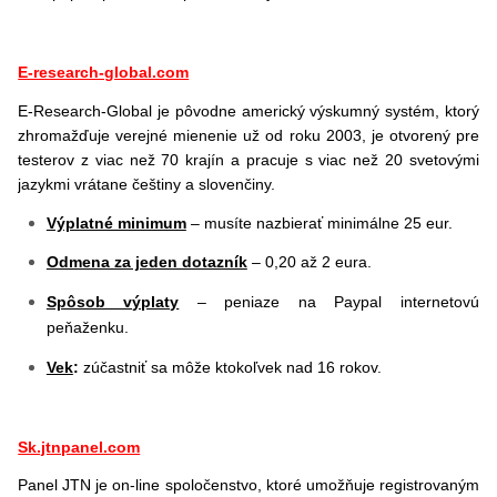
E-research-global.com
E-Research-Global je pôvodne americký výskumný systém, ktorý
zhromažďuje verejné mienenie už od roku 2003, je otvorený pre
testerov z viac než 70 krajín a pracuje s viac než 20 svetovými
jazykmi vrátane češtiny a slovenčiny.
Výplatné minimum
– musíte nazbierať minimálne 25 eur.
Odmena za jeden dotazník
– 0,20 až 2 eura.
Spôsob výplaty
– peniaze na Paypal internetovú
peňaženku.
Vek
:
zúčastniť sa môže ktokoľvek nad 16 rokov.
Sk.jtnpanel.com
Panel JTN je on-line spoločenstvo, ktoré umožňuje registrovaným