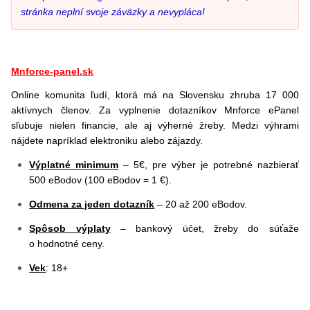
stránka neplní svoje záväzky a nevypláca!
Mnforce-panel.sk
Online komunita ľudí, ktorá má na Slovensku zhruba 17 000
aktívnych členov. Za vyplnenie dotazníkov Mnforce ePanel
sľubuje nielen financie, ale aj výherné žreby. Medzi výhrami
nájdete napríklad elektroniku alebo zájazdy.
Výplatné minimum
– 5€, pre výber je potrebné nazbierať
500 eBodov (100 eBodov = 1 €).
Odmena za jeden dotazník
– 20 až 200 eBodov.
Spôsob výplaty
– bankový účet, žreby do súťaže
o hodnotné ceny.
Vek
: 18+