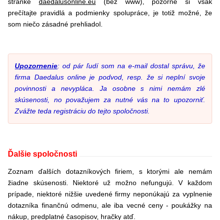
stránke
daedalusonline.eu
(bez www), pozorne si však
prečítajte pravidlá a podmienky spolupráce, je totiž možné, že
som niečo zásadné prehliadol.
Upozornenie
: od pár ľudí som na e-mail dostal správu, že
firma Daedalus online je podvod, resp. že si neplní svoje
povinnosti a nevypláca. Ja osobne s nimi nemám zlé
skúsenosti, no považujem za nutné vás na to upozorniť.
Zvážte teda registráciu do tejto spoločnosti.
Ďalšie spoločnosti
Zoznam ďalších dotazníkových firiem, s ktorými ale nemám
žiadne skúsenosti. Niektoré už možno nefungujú. V každom
prípade, niektoré nižšie uvedené firmy neponúkajú za vyplnenie
dotazníka finančnú odmenu, ale iba vecné ceny - poukážky na
nákup, predplatné časopisov, hračky atď.