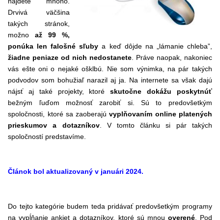
nájdete mnoho.
Drvivá väčšina
takých stránok,
možno
až 99 %,
ponúka len falošné sľuby
a keď dôjde na „lámanie chleba”,
žiadne peniaze od nich nedostanete
. Práve naopak, nakoniec
vás ešte oni o nejaké ošklbú. Nie som výnimka, na pár takých
podvodov som bohužiaľ narazil aj ja. Na internete sa však dajú
nájsť aj také projekty, ktoré
skutočne dokážu poskytnúť
bežným ľuďom možnosť zarobiť si. Sú to predovšetkým
spoločnosti, ktoré sa zaoberajú
vyplňovaním online platených
prieskumov a dotazníkov
. V tomto článku si pár takých
spoločností predstavíme.
Článok bol aktualizovaný v januári 2024.
Do tejto kategórie budem teda pridávať predovšetkým programy
na vypĺňanie ankiet a dotazníkov, ktoré sú mnou
overené
. Pod