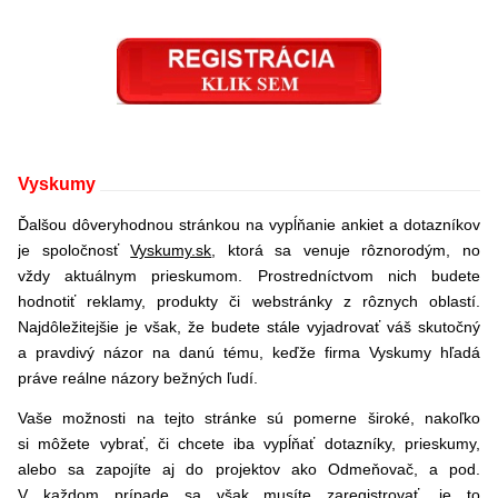
Vyskumy
Ďalšou dôveryhodnou stránkou na vypĺňanie ankiet a dotazníkov
je spoločnosť
Vyskumy.sk
, ktorá sa venuje rôznorodým, no
vždy aktuálnym prieskumom. Prostredníctvom nich budete
hodnotiť reklamy, produkty či webstránky z rôznych oblastí.
Najdôležitejšie je však, že budete stále vyjadrovať váš skutočný
a pravdivý názor na danú tému, keďže firma Vyskumy hľadá
práve reálne názory bežných ľudí.
Vaše možnosti na tejto stránke sú pomerne široké, nakoľko
si môžete vybrať, či chcete iba vypĺňať dotazníky, prieskumy,
alebo sa zapojíte aj do projektov ako Odmeňovač, a pod.
V každom prípade sa však musíte zaregistrovať, je to