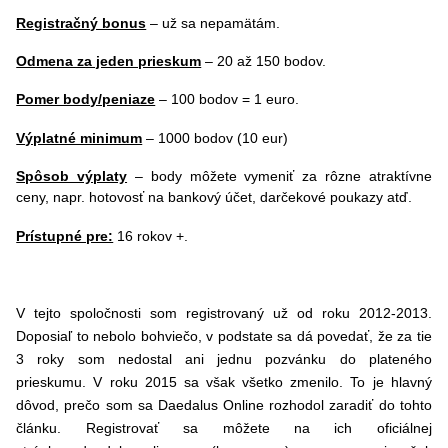
Registračný bonus
– už sa nepamätám.
Odmena za jeden prieskum
– 20 až 150 bodov.
Pomer body/peniaze
– 100 bodov = 1 euro.
Výplatné minimum
– 1000 bodov (10 eur)
Spôsob výplaty
–
body môžete vymeniť za rôzne atraktívne
ceny, napr. hotovosť na bankový účet, darčekové poukazy atď.
Prístupné pre:
16 rokov +.
V tejto spoločnosti som registrovaný už od roku 2012-2013.
Doposiaľ to nebolo bohviečo, v podstate sa dá povedať, že za tie
3 roky som nedostal ani jednu pozvánku do plateného
prieskumu. V roku 2015 sa však všetko zmenilo. To je hlavný
dôvod, prečo som sa Daedalus Online rozhodol zaradiť do tohto
článku. Registrovať sa môžete na ich oficiálnej