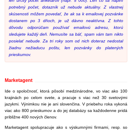
len určitý počet anketárov (napr. 5 000). Len čo sa naplní
potrebný počet, dotazník už nebude aktuálny. Z vlastnej
skúsenosti môžem povedať, že ak sa k emailovej pozvánke
dostanem po 3 dňoch, je už dávno neaktívna. Z tohto
dôvodu odporúčam používať emailovú adresu, ktorú
sledujete každý deň. Nemusíte sa báť, spam vám tam nikto
posielať nebude. Za tri roky som od nich doteraz nedostal
žiadnu nežiaducu poštu, len pozvánky do platených
prieskumov.
Marketagent
Ide o spoločnosť, ktorá pôsobí medzinárodne, vo viac ako 100
krajinách po celom svete, a pracuje s viac než 30 svetovými
jazykmi
.
Výnimkou nie je ani slovenčina. V priebehu roka vykoná
viac ako 800 prieskumov a do jej databázy sa každodenne pridá
približne 400 nových členov.
Marketagent spolupracuje ako s výskumnými firmami, resp. so