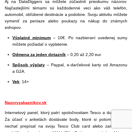
Aj na DataDiggers sa môžete zúčastniť prieskumu názorov.
Najčastejšími témami sú každodenné veci ako váš telefón,
automobil, obľúbené destinácie a podobne. Svoju aktivitu môžete
vymeniť za peniaze alebo poukazy na nákup do známych
eshopov.
Výplatné minimum
– 10€. Po nazbieraní uvedenej sumy
môžete požiadať o vyplatenie.
Odmena za jeden dotazník
– 0,20 až 2,20 eur.
Spôsob výplaty
– Paypal, e-darčekové karty od Amazonu
a G2A.
Vek
: 14+
Nazoryzakaznikov.sk
Internetový panel, ktorý patrí spoločnostiam Tesco a dunhumby.
Za účasť v anketách dostávate body, ktoré si potom môžete
nechať prepísať na svoju Tesco Club card alebo zameniť za