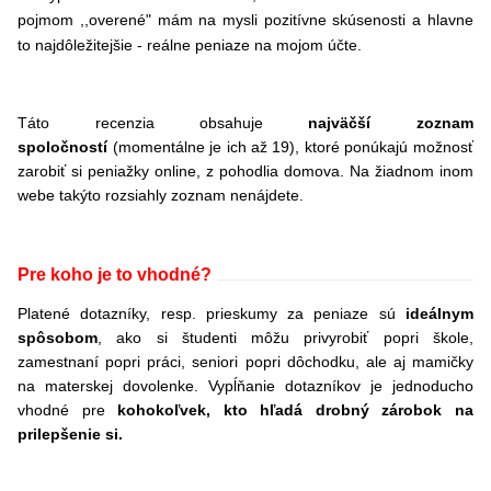
pojmom ,,overené" mám na mysli pozitívne skúsenosti a hlavne
to najdôležitejšie - reálne peniaze na mojom účte.
Táto recenzia obsahuje
najväčší zoznam
spoločností
(momentálne je ich až 19), ktoré ponúkajú možnosť
zarobiť si peniažky online, z pohodlia domova. Na žiadnom inom
webe takýto rozsiahly zoznam nenájdete.
Pre koho je to vhodné?
Platené dotazníky, resp. prieskumy za peniaze sú
ideálnym
spôsobom
, ako si študenti môžu privyrobiť popri škole,
zamestnaní popri práci, seniori popri dôchodku, ale aj mamičky
na materskej dovolenke. Vypĺňanie dotazníkov je jednoducho
vhodné pre
kohokoľvek, kto hľadá drobný zárobok na
prilepšenie si.