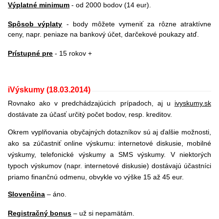
Výplatné minimum
-
od 2000 bodov (14 eur).
Spôsob výplaty
-
body môžete vymeniť za rôzne atraktívne
ceny, napr. peniaze na bankový účet, darčekové poukazy atď.
Prístupné pre
- 15 rokov +
iVýskumy
(18.03.2014)
Rovnako ako v predchádzajúcich prípadoch, aj u
ivyskumy.sk
dostávate za účasť určitý počet bodov, resp. kreditov.
Okrem vyplňovania obyčajných dotazníkov sú aj ďalšie možnosti,
ako sa zúčastniť online výskumu: internetové diskusie, mobilné
výskumy, telefonické výskumy a SMS výskumy.
V niektorých
typoch výskumov (napr. internetové diskusie) dostávajú účastníci
priamo finančnú odmenu, obvykle vo výške 15 až 45 eur.
Slovenčina
– áno.
Registračný bonus
– už si nepamätám.