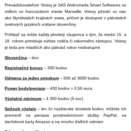
Prevádzkovateľom Voissy je SAS Andromeda Smart Softwares so
sídlom vo francúzskom meste Marseille. Voissy pôsobí vo viac
ako štyridsiatich krajinách sveta, pričom je dostupné v pätnástich
svetových jazykoch vrátane slovenčiny.
Prihlásiť sa môže každý plnoletý záujemca s tým, že medzi 15. a
18. rokom potrebuje súhlas rodiča či zákonného zástupcu. Voissy
je teda pre mladších ako pätnásť rokov nedostupné.
Slovenčina
– áno.
Registračný bonus
– 300 bodov.
Odmena za jeden prieskum
– 500 až 3000 bodov.
Pomer body/peniaze
– 430 bodov = 0,50 eura.
Výplatné minimum
– 4 300 bodov (5 eur).
Spôsob výplaty
– len čo nazbierate dostatok bodov, môžete ich
premeniť na peniaze prostredníctvom služby PayPal, na
darčekové karty Amazon a na mnoho ďalších odmien.