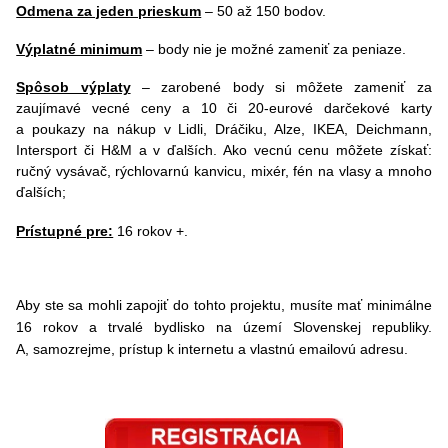
Odmena za jeden prieskum
– 50 až 150 bodov.
Výplatné minimum
–
body nie je možné zameniť za peniaze.
Spôsob výplaty
–
zarobené body si môžete zameniť za
zaujímavé vecné ceny a 10 či 20-eurové darčekové karty
a poukazy na nákup v Lidli, Dráčiku, Alze, IKEA, Deichmann,
Intersport či H&M a v ďalších. Ako vecnú cenu môžete získať:
ručný vysávač, rýchlovarnú kanvicu, mixér, fén na vlasy a mnoho
ďalších;
Prístupné pre:
16 rokov +.
Aby ste sa mohli zapojiť do tohto projektu, musíte mať minimálne
16 rokov a trvalé bydlisko na území Slovenskej republiky.
A, samozrejme, prístup k internetu a vlastnú emailovú adresu.