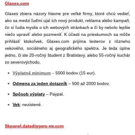
Glaxes.com
Glaxes zbiera názory hlavne pre veľké firmy, ktoré chcú vedieť,
ako sa medzi ľuďmi ujal ich nový produkt, reklama alebo kampaň,
čo si ľudia myslia o ich webových stránkach a či by nebolo lepšie
niečo upraviť alebo pozmeniť. K účasti na prieskumoch sa môže
prihlásiť ktokoľvek, Glaxes.com prijíma testerov z rôzneho
vekového, sociálneho aj geografického spektra. Je teda úplne
jedno, či ste 20-ročný študent z Bratislavy, alebo 55-ročný kuchár
zo severovýchodu.
Výplatné minimum
–
5000 bodov (15 eur).
Odmena za jeden dotazník
– 500 až 2000 bodov.
Spôsob výplaty
– Paypal.
Vek
: nezistené.
Skpanel.datadiggers-mr.com