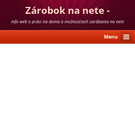
Zárobok na nete -
skúsenosti
Info web o práci na doma a možnostiach zarábania na nete
Menu