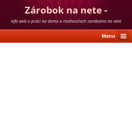
Zárobok na nete -
skúsenosti
Info web o práci na doma a možnostiach zarábania na nete
Menu