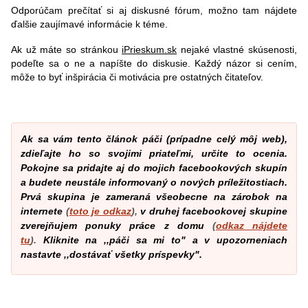
Odporúčam prečítať si aj diskusné fórum, možno tam nájdete
ďalšie zaujímavé informácie k téme.
Ak už máte so stránkou
iPrieskum.sk
nejaké vlastné skúsenosti,
podeľte sa o ne a napíšte do diskusie. Každý názor si cením,
môže to byť inšpirácia či motivácia pre ostatných čitateľov.
Ak sa vám tento článok páči (prípadne celý môj web),
zdieľajte ho so svojimi priateľmi, určite to ocenia.
Pokojne sa pridajte aj do mojich facebookových skupín
a budete neustále informovaný o nových príležitostiach.
Prvá skupina je zameraná všeobecne na zárobok na
internete
(
toto je odkaz
),
v druhej facebookovej skupine
zverejňujem ponuky práce z domu
(
odkaz nájdete
tu
).
Kliknite na ,,páči sa mi to" a v upozorneniach
nastavte ,,dostávať všetky príspevky".