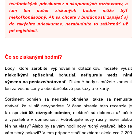
telefonických prieskumov a skupinových rozhovorov, a
tam ten počet získaných bodov môže byť
niekoľkonásobný. Ak sa chcete v budúcnosti zapájať aj
do takýchto prieskumov, nezabudnite to zaškrtnúť už
pri registrácii.
Čo so získanými bodmi?
Body, ktoré zarobíte vyplňovaním dotazníkov, môžete využiť
niekoľkými spôsobmi
, bohužiaľ,
nefiguruje medzi nimi
výmena na peniaze/hotovosť
. Získané body si môžete zameniť
len za vecné ceny alebo darčekové poukazy a e-karty.
Sortiment odmien sa neustále obmieňa, takže sa nemusíte
obávať, že si nič nevyberiete. V čase písania tejto recenzie je
k dispozícii
58 rôznych odmien
, niektoré sú dokonca užitočné
a využiteľné v domácnosti. Potrebujete nový ručný mixér alebo
fén na vlasy? Alebo by sa vám hodil nový ručný vysávač, lebo sa
vám starý pokazil? V tom prípade stačí nazbierať okolo cca 2 200