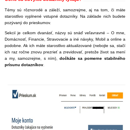
Témy sú rôznorodé a záleží, samozrejme, aj na tom, či máte
starostlivo vyplnené vstupné dotazníky. Na základe nich budete
pozývaný do prieskumov.
Sekcií je celkom dvanásť, názvy sú snáď veľavravné – O mne,
Domácnosť, Financie, Stravovacie a iné návyky, Mobil a online a
podobne. Ak ich máte starostlivo aktualizované (nebojte sa, stačí
ich raz ročne znovu prezrieť a zrevidovať, pretože život sa mení
a my, samozrejme, s ním),
dočkáte sa pomerne stabilného
prísunu dotazníkov
.