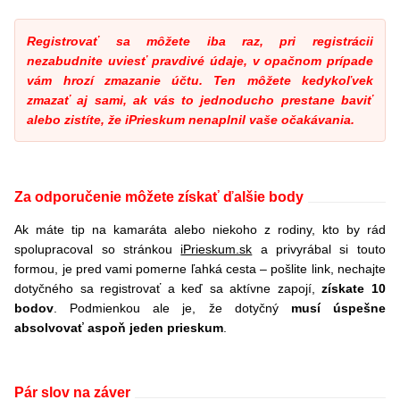
Registrovať sa môžete iba raz, pri registrácii
nezabudnite uviesť pravdivé údaje, v opačnom prípade
vám hrozí zmazanie účtu. Ten môžete kedykoľvek
zmazať aj sami, ak vás to jednoducho prestane baviť
alebo zistíte, že iPrieskum nenaplnil vaše očakávania.
Za odporučenie môžete získať ďalšie body
Ak máte tip na kamaráta alebo niekoho z rodiny, kto by rád
spolupracoval so stránkou
iPrieskum.sk
a privyrábal si touto
formou, je pred vami pomerne ľahká cesta – pošlite link, nechajte
dotyčného sa registrovať a keď sa aktívne zapojí,
získate 10
bodov
. Podmienkou ale je, že dotyčný
musí úspešne
absolvovať aspoň jeden prieskum
.
Pár slov na záver