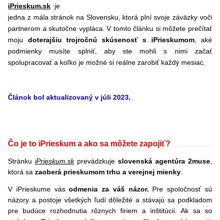
iPrieskum.sk
je
jedna z mála stránok na Slovensku, ktorá plní svoje záväzky voči
partnerom a skutočne vypláca. V tomto článku si môžete prečítať
moju
doterajšiu trojročnú skúsenosť s iPrieskumom
, aké
podmienky musíte splniť, aby ste mohli s nimi začať
spolupracovať a koľko je možné si reálne zarobiť každý mesiac.
Článok bol aktualizovaný v júli 2023.
Čo je to iPrieskum a ako sa môžete zapojiť?
Stránku
iPrieskum.sk
prevádzkuje
slovenská agentúra 2muse
,
ktorá sa
zaoberá prieskumom trhu a verejnej mienky
.
V iPrieskume vás
odmenia za váš názor.
Pre spoločnosť sú
názory a postoje všetkých ľudí dôležité a stávajú sa podkladom
pre budúce rozhodnutia rôznych firiem a inštitúcii. Ak sa so