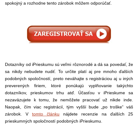
spokojný a rozhodne tento zárobok môžem odporúčať.
Dotazníky od iPrieskumu sú veľmi rôznorodé a dá sa povedať, že
sa nikdy nebudete nudiť. To určite platí aj pre mnoho ďalších
podobných spoločností, preto neváhajte s registráciou aj u iných
preverených firiem, ktoré ponúkajú vyplňovanie takýchto
dotazníkov, prieskumov trhu atď. Účasťou v iPrieskume sa
nezaväzujete k tomu, že nemôžete pracovať už nikde inde.
Naopak, čím viac registrácií, tým vyšší bude „po troške“ váš
zárobok. V
tomto článku
nájdete recenzie na ďalších 25
prieskumných spoločností podobných iPrieskumu.