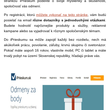
stránkou iPrieskum podelíte o svoje myšlienky a skúsenosti,
spoločnosť vás odmení.
Po registrácii, ktorú
môžete vykonať na tejto stránke
, vám budú
posielať na email
rôzne dotazníky
s jednoduchými otázkami
.
Budete hodnotiť najrôznejšie produkty a služby, reklamné
kampane alebo sa vyjadrovať k rôznym spoločenským témam.
Do iPrieskumu sa môže zapojiť každý bez rozdielu, nech má
akúkoľvek prácu, povolanie, záľuby, krvnú skupinu či svetonázor.
Pokiaľ máte aspoň 16 rokov, vlastníte mobil, PC či tablet a máte
trvalý pobyt na území Slovenskej republiky, hľadajú práve vás.