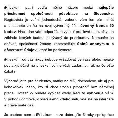
iPrieskum patrí podľa môjho názoru medzi
najlepšie
prieskumné spoločnosti pôsobiace na Slovensku
.
Registrácia je veľmi jednoduchá, zaberie vám len pár minút
a dostanete za ňu na svoj vytvorený účet
úvodný bonus 50
bodov
. Následne vám odporúčam vyplniť profilové dotazníky, na
základe ktorých budete pozývaný do prieskumov. Nemusíte sa
obávať, spoločnosť 2muse zabezpečuje
úplnú anonymitu a
dôvernosť údajov
, ktoré im poskytnete.
iPrieskum od vás nikdy nebude vyžadovať peniaze alebo nejaké
poplatky, účasť na prieskumoch je vždy zadarmo. Tak na čo ešte
čakať?
Výborné je to pre študentov, matky na MD, dôchodcov, ale aj pre
kohokoľvek iného, kto si chce trochu privyrobiť bez náročnej
práce. Dotazníky budete vypĺňať vtedy,
keď to vyhovuje vám
.
V pohodlí domova, v práci alebo
kdekoľvek
, kde ste na internete
a práve máte čas.
Ja osobne som s iPrieskumom za doterajšie 3 roky spolupráce