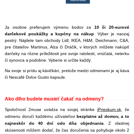
Ja osobne preferujem výmenu bodov za
10 či 20-eurové
darčekové poukážky a kupóny na nákup
. Výber je naozaj
pestrý. Nájdete tam obchody Lidl, IKEA, H&M, Deichmann, C&A,
pre čitateľov Martinus, Alza či Dráčik, v ktorých môžete nakúpiť
darčeky na rôzne príležitosti pre svoje ratolesti, vnúčatá, neterku
či synovca a podobne. Vyberie si určite každý.
Na svoje si prídu aj kávičkári, pretože medzi odmenami je aj káva
či Nescafé Dolce Gusto kapsule.
Ako dlho budete musieť čakať na odmeny?
Spoločnosť 2muse uvádza na svojej stránke
iPrieskum.sk
, že
odmenu doručí každému užívateľovi
bezplatne až domov, a to
najneskôr do 40 dní odo dňa objednania
. Z vlastnej
skúsenosti môžem dodať, že čas doručenia sa pohybuje okolo 2