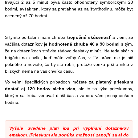
trvajúci 2 až 5 minút býva často ohodnotený symbolickými 20
bodmi, avšak ten, ktorý sa pretiahne až na štvrťhodinu, môže byť
ocenený až 70 bodmi.
S týmto portálom mám zhruba
trojročnú skúsenosť
a viem, že
väčšina dotazníkov je
hodnotená zhruba 40 a 90 bodmi
s tým,
že na dotazníkoch strávite rádovo desiatky minút. Ide teda skôr o
brigádu na chvíle, keď máte voľný čas, v TV práve nie je nič
pekného a neviete, čo by ste robili, pretože vonku prší a nikto z
blízkych nemá na vás chvíľku času.
Vo veľmi špecifických prípadoch môžete
za platený prieskum
dostať aj 120 bodov alebo viac
, ale to sa týka prieskumov,
ktorým sa treba venovať dlhší čas a zaberú vám prinajmenšom
hodinu.
Vyššie uvedené platí iba pri vypĺňaní dotazníkov
emailom. iPrieskum ale ponúka možnosť zapojiť sa aj do