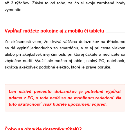
až 3 týždňov. Závisí to od toho, za čo si svoje zarobené body
vymeníte.
Vypĺňať môžete pokojne aj z mobilu či tabletu
Zo skúsenosti viem, že drvivá väčšina dotazníkov na iPriekume
sa dá vyplniť jednoducho zo smartfónu, a to aj pri ceste vlakom
alebo pri akejkoľvek inej činnosti, pri ktorej čakáte a nechcete sa
zbytočne nudiť. Využiť ale možno aj tablet, stolný PC, notebook,
skrátka akékoľvek podobné elektro, ktoré je práve poruke.
Len mizivé percento dotazníkov je potrebné vypĺňať
priamo z PC, a teda nedá sa na mobilnom zariadení. Na
túto skutočnosť však budete upozornení vopred.
Čoho sa obvykle dotazníky týkajú?