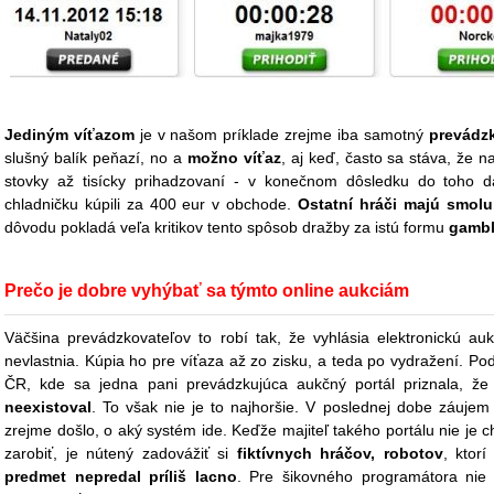
Jediným víťazom
je v našom príklade zrejme iba samotný
prevádzk
slušný balík peňazí, no a
možno víťaz
, aj keď, často sa stáva, že n
stovky až tisícky prihadzovaní - v konečnom dôsledku do toho d
chladničku kúpili za 400 eur v obchode.
Ostatní hráči majú smol
dôvodu pokladá veľa kritikov tento spôsob dražby za istú formu
gambl
Prečo je dobre vyhýbať sa týmto online aukciám
Väčšina prevádzkovateľov to robí tak, že vyhlásia elektronickú a
nevlastnia. Kúpia ho pre víťaza až zo zisku, a teda po vydražení. Po
ČR, kde sa jedna pani prevádzkujúca aukčný portál priznala, ž
neexistoval
. To však nie je to najhoršie. V poslednej dobe záujem
zrejme došlo, o aký systém ide. Keďže majiteľ takého portálu nie je 
zarobiť, je nútený zadovážiť si
fiktívnych hráčov, robotov
, ktor
predmet nepredal príliš lacno
. Pre šikovného programátora nie 