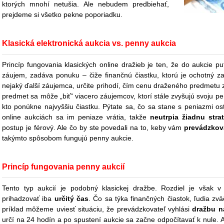
ktorých mnohí netušia. Ale nebudem predbiehať,
prejdeme si všetko pekne poporiadku.
Klasická elektronická aukcia vs. penny aukcia
Princíp fungovania klasických online dražieb je ten, že do aukcie p
záujem, zadáva ponuku – čiže finančnú čiastku, ktorú je ochotný z
nejaký ďalší záujemca, určite prihodí, čím cenu draženého predmetu zv
predmet sa môže „biť“ viacero záujemcov, ktorí stále zvyšujú svoju 
kto ponúkne najvyššiu čiastku. Pýtate sa, čo sa stane s peniazmi os
online aukciách sa im peniaze vrátia, takže
neutrpia žiadnu stra
postup je férový. Ale čo by ste povedali na to, keby vám
prevádzkova
takýmto spôsobom fungujú penny aukcie.
Princíp fungovania penny aukcií
Tento typ aukcií je podobný klasickej dražbe. Rozdiel je však
prihadzovať iba
určitý čas
. Čo sa týka finančných čiastok, ľudia zv
príklad môžeme uviesť situáciu, že prevádzkovateľ vyhlási
dražbu n
určí na 24 hodín a po spustení aukcie sa začne odpočítavať k nule.