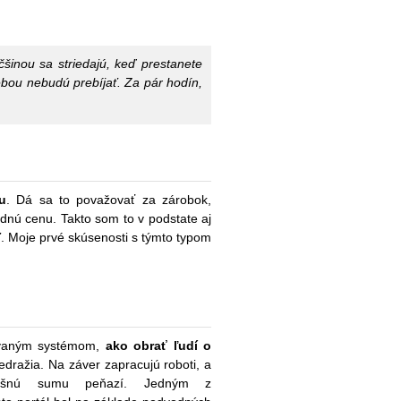
äčšinou sa striedajú, keď prestanete
bou nebudú prebíjať. Za pár hodín,
u
. Dá sa to považovať za zárobok,
dnú cenu. Takto som to v podstate aj
eľ. Moje prvé skúsenosti s týmto typom
covaným systémom,
ako obrať ľudí o
dražia. Na záver zapracujú roboti, a
slušnú sumu peňazí. Jedným z