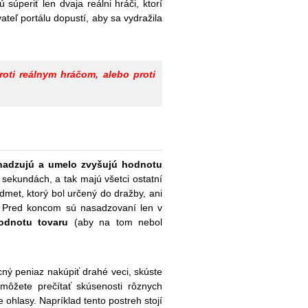
súperiť len dvaja reálni hráči, ktorí
teľ portálu dopustí, aby sa vydražila
roti reálnym hráčom, alebo proti
hadzujú a umelo zvyšujú hodnotu
h sekundách, a tak majú všetci ostatní
edmet, ktorý bol určený do dražby, ani
e. Pred koncom sú nasadzovaní len v
odnotu tovaru
(aby na tom nebol
cný peniaz nakúpiť drahé veci, skúste
 môžete prečítať skúsenosti rôznych
 ohlasy. Napríklad tento postreh stojí