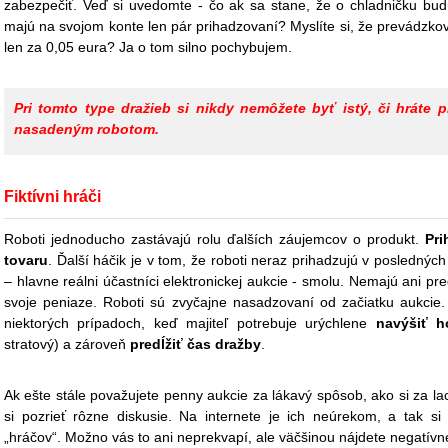
zabezpečiť. Veď si uvedomte - čo ak sa stane, že o chladničku budú 
majú na svojom konte len pár prihadzovaní? Myslíte si, že prevádzkova
len za 0,05 eura? Ja o tom silno pochybujem.
Pri tomto type dražieb si nikdy nemôžete byť istý, či hráte p
nasadeným robotom.
Fiktívni hráči
Roboti jednoducho zastávajú rolu ďalších záujemcov o produkt.
Pri
tovaru
. Ďalší háčik je v tom, že roboti neraz prihadzujú v poslednýc
– hlavne reálni účastníci elektronickej aukcie - smolu. Nemajú ani pr
svoje peniaze. Roboti sú zvyčajne nasadzovaní od začiatku aukci
niektorých prípadoch, keď majiteľ potrebuje urýchlene
navýšiť h
stratový) a zároveň
predĺžiť čas dražby
.
Ak ešte stále považujete penny aukcie za lákavý spôsob, ako si za la
si pozrieť rôzne diskusie. Na internete je ich neúrekom, a tak si
„hráčov“. Možno vás to ani neprekvapí, ale väčšinou nájdete negatívne