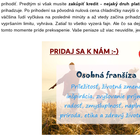
prihodiť. Predtým si však musíte
zakúpiť kredit - nejaký druh plat
prihadzuje. Po prihodení sa pôvodná nulová cena chladničky navýši o
väčšina ľudí vyčkáva na posledné minúty a až vtedy začína prihadz
vypršaním limitu, vyhráva. Zatiaľ to všetko vyzerá fajn. Ale čo sa de
tomto momente príde prekvapenie. Vaše peniaze už viac neuvidíte, jed