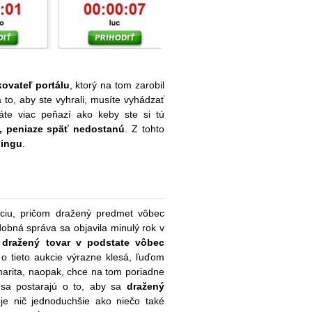
ovateľ portálu
, ktorý na tom zarobil
a to, aby ste vyhrali, musíte vyhádzať
áte viac peňazí ako keby ste si tú
u, peniaze späť nedostanú
. Z tohto
ingu
.
ukciu, pričom dražený predmet vôbec
dobná správa sa objavila minulý rok v
e
dražený tovar v podstate vôbec
 o tieto aukcie výrazne klesá, ľuďom
charita, naopak, chce na tom poriadne
í sa postarajú o to, aby sa
dražený
je nič jednoduchšie ako niečo také