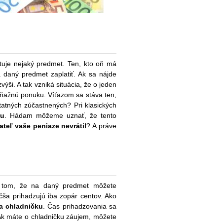
utuje nejaký predmet. Ten, kto oň má
a daný predmet zaplatiť. Ak sa nájde
ýši. A tak vzniká situácia, že o jeden
peňažnú ponuku. Víťazom sa stáva ten,
tatných zúčastnených? Pri klasických
tu
. Hádam môžeme uznať, že tento
teľ vaše peniaze nevrátil
? A práve
 v tom, že na daný predmet môžete
äčša prihadzujú iba zopár centov. Ako
a chladničku
. Čas prihadzovania sa
 Ak máte o chladničku záujem, môžete