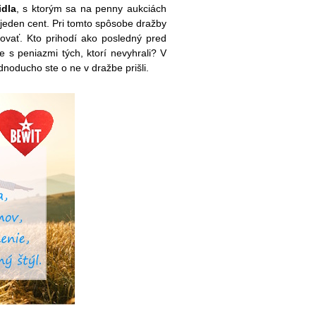
idla
, s ktorým sa na penny aukciách
 jeden cent. Pri tomto spôsobe dražby
ovať. Kto prihodí ako posledný pred
je s peniazmi tých, ktorí nevyhrali? V
noducho ste o ne v dražbe prišli.