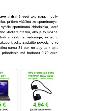
avé a drahé veci
ako napr. mobily,
lenku, pričom väčšina zo spomínaných
j vyššie spomínaná chladnička, ktorá
žno kladiete otázku, ako je to možné,
 ľudí si však neuvedomuje, že jedno
nákupe kreditu zaplatíte povedzme 70
iešnu sumu 31 eur, no aby sa k tejto
o prihodenie má hodnotu 0,70 eura,