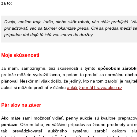
za to:
Dvaja, možno traja ľudia, alebo skôr roboti, vás stále prebíjajú. V
prihadzovať, vec sa takmer okamžite predá. Oni sa predsa medzi se
prípadne dní dajú tú istú vec znova do dražby.
Moje skúsenosti
Ja mám, samozrejme, tiež skúsenosti s týmto
spôsobom zárobk
pretože môžete vydražiť lacno, a potom to predať za normálnu obcho
plánoval. Neskôr mi však došlo, že jediný, kto na tom zarobí, je majit
aukcií si môžete prečítať v článku
aukčný portál hraveaukce.cz
.
Pár slov na záver
Ako máte sami možnosť vidieť, penny aukcie sú kvalitne prepra
peniaze
. Okrem toho, vo väčšine prípadov sa žiadne predmety ani ne
tak prevádzkovateľ aukčného systému zarobí celkom 