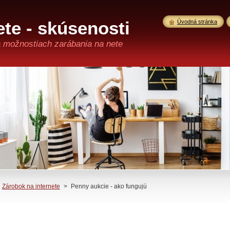
te - skúsenosti
Úvodná stránka
a možnostiach zarábania na nete
Zárobok na internete
>
Penny aukcie - ako fungujú