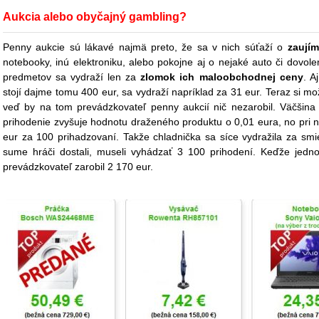
Aukcia alebo obyčajný gambling?
Penny aukcie sú lákavé najmä preto, že sa v nich súťaží o
zaujím
notebooky, inú elektroniku, alebo pokojne aj o nejaké auto či dovo
predmetov sa vydraží len za
zlomok ich maloobchodnej ceny
. A
stojí dajme tomu 400 eur, sa vydraží napríklad za 31 eur. Teraz si mo
veď by na tom prevádzkovateľ penny aukcií nič nezarobil. Väčšina
prihodenie zvyšuje hodnotu draženého produktu o 0,01 eura, no pri 
eur za 100 prihadzovaní. Takže chladnička sa síce vydražila za sm
sume hráči dostali, museli vyhádzať 3 100 prihodení. Keďže jedn
prevádzkovateľ zarobil 2 170 eur.