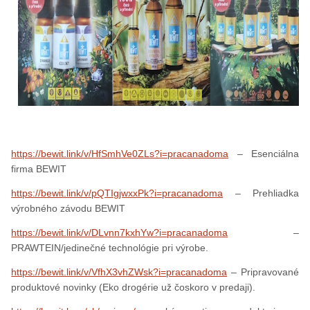
https://bewit.link/v/HfSmhVe0ZLs?i=prac
anadoma
– Esenciálna
firma BEWIT
https://bewit.link/v/pQTIgjwxxPk?i=pracanadoma
– Prehliadka
výrobného závodu BEWIT
https://bewit.link/v/DLvnn7kxhYw?i=praca
nadoma
–
PRAWTEIN/jedinečné technológie pri výrobe.
https://bewit.link/v/VfhX3vhZWsk?i=praca
nadoma
– Pripravované
produktové novinky (Eko drogérie už čoskoro v predaji).