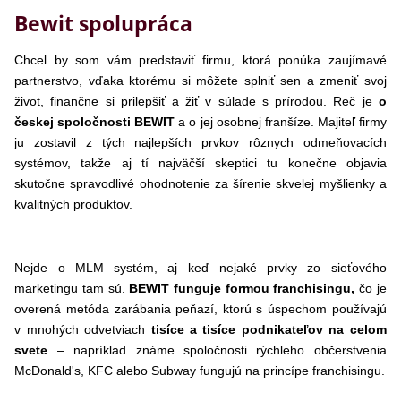
Bewit spolupráca
Chcel by som vám predstaviť firmu, ktorá ponúka zaujímavé
partnerstvo, vďaka ktorému si môžete splniť sen a zmeniť svoj
život, finančne si prilepšiť a žiť v súlade s prírodou. Reč je
o
českej spoločnosti BEWIT
a o jej osobnej franšíze. Majiteľ firmy
ju zostavil z tých najlepších prvkov rôznych odmeňovacích
systémov, takže aj tí najväčší skeptici tu konečne objavia
skutočne spravodlivé ohodnotenie za šírenie skvelej myšlienky a
kvalitných produktov.
Nejde o MLM systém, aj keď nejaké prvky zo sieťového
marketingu tam sú.
BEWIT funguje formou franchisingu,
čo je
overená metóda zarábania peňazí, ktorú s úspechom používajú
v mnohých odvetviach
tisíce a tisíce podnikateľov na celom
svete
– napríklad známe spoločnosti rýchleho občerstvenia
McDonald's, KFC alebo Subway fungujú na princípe franchisingu.