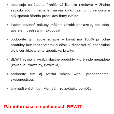
nespisuje sa žiadna franšízová licencia (zmluva) = žiadne
záväzky voči firme, je len na vás koľko času tomu venujete a
aký spôsob šírenia produktov firmy zvolíte,
žiadne povinné nákupy, môžete zarobiť peniaze aj bez toho,
aby ste museli sami nakupovať;
podporíte tým svoje zdravie – Bewit má 100% prírodné
produkty bez konzervantov a éčok, k dispozícii sú esenciálne
oleje certifikovanej terapeutickej kvality;
BEWIT vyvíja a vyrába vlastné produkty, ktoré inde nenájdete
(kakaové Prawteiny, Bewitella);
podporíte tím aj tvorbu môjho webu pracanadoma-
skusenosti.eu;
tím nadšených ľudí, ktorí vám zo začiatku pomôžu;
Pár informácií o spoločnosti BEWIT