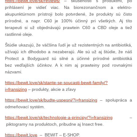
https://bewit.love/sk/reviews/
– skúsenosti s produktmi, po
prihlásení je vidieť viac. Na biorezonančnom a elektro-
akupunktúrnom prístroji bolo potvrdené, že produkty sú čisto
prírodné, a napr. C60 je 100% účinný pri všetkých. Aj títo
terapeuti si už objednávajú prawtein C60 a CBD oleje a tiež
rastlinné oleje.
Štúdie ukazujú, že väčšina ľudí je už rezistentných na antibiotiká,
užívajú ich dlhodobo a nezaberajú. Ale sú už aj štúdie, že náš
Protect a Bodyguard sú silné a účinné prírodné antibiotiká
bez vedľajších účinkov. A k nim aj prawteiny pod rovnakými
názvami.
https://bewit.love/sk/stante-se-soucasti-bewit-family/?
i=fransizing
– produkty, akcie a zľavy
https://bewit.love/sk/budte-uspesni/?i=fransizing
– spolupráca a
odmeňovací systém.
https://bewit.love/sk/technologie-a-principy/?i=fransizing
–
piktogramy na produktoch, pribudne aj Insect free.
https://bewit.love
– BEWIT – E-SHOP.