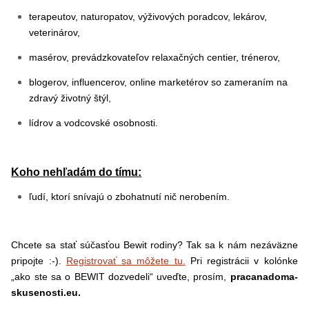
terapeutov, naturopatov, výživových poradcov, lekárov,
veterinárov,
masérov, prevádzkovateľov relaxačných centier, trénerov,
blogerov, influencerov, online marketérov so zameraním na
zdravý životný štýl,
lídrov a vodcovské osobnosti.
Koho nehľadám do tímu:
ľudí, ktorí snívajú o zbohatnutí nič nerobením.
Chcete sa stať súčasťou Bewit rodiny? Tak sa k nám nezáväzne
pripojte :-).
Registrovať sa môžete tu.
Pri registrácii v kolónke
„ako ste sa o BEWIT
dozvedeli“ uveďte, prosím,
pracanadoma-
skusenosti.eu.