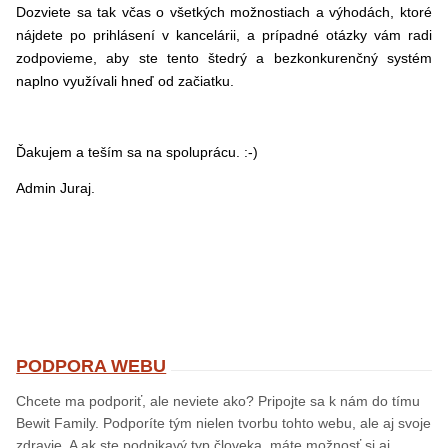
Dozviete sa tak včas o všetkých možnostiach a výhodách, ktoré
nájdete po prihlásení v kancelárii, a prípadné otázky vám radi
zodpovieme, aby ste tento štedrý a bezkonkurenčný systém
naplno využívali hneď od začiatku.
Ďakujem a teším sa na spoluprácu. :-)
Admin Juraj.
PODPORA WEBU
Chcete ma podporiť, ale neviete ako? Pripojte sa k nám do tímu
Bewit Family. Podporíte tým nielen tvorbu tohto webu, ale aj svoje
zdravie. A ak ste podnikavý typ človeka, máte možnosť si aj