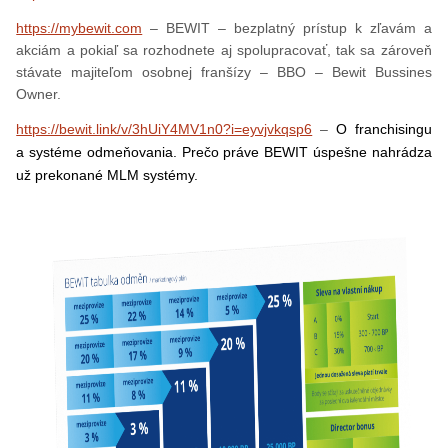
https://mybewit.com
– BEWIT – bezplatný prístup k zľavám a
akciám a pokiaľ sa rozhodnete aj spolupracovať, tak sa zároveň
stávate majiteľom osobnej franšízy – BBO – Bewit Bussines
Owner.
https://bewit.link/v/3hUiY4MV1n0?i=eyvjvkqsp6
–
O franchisingu
a systéme odmeňovania. Prečo práve BEWIT úspešne nahrádza
už prekonané
MLM systémy.