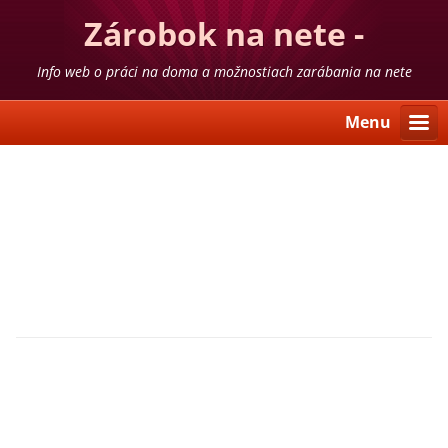
Zárobok na nete -
skúsenosti
Info web o práci na doma a možnostiach zarábania na nete
Menu