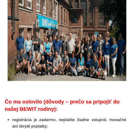
Čo ma oslovilo (dôvody – prečo sa pripojiť do
našej BEWIT rodiny):
registrácia je zadarmo, neplatíte žiadne vstupné, mesačné
ani skryté poplatky;