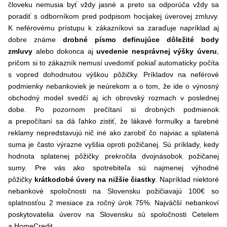
človeku nemusia byť vždy jasné a preto sa odporúča vždy sa
poradiť s odborníkom pred podpisom hocijakej úverovej zmluvy.
K neférovému prístupu k zákazníkovi sa zaraďuje napríklad aj
dobre známe
drobné písmo definujúce dôležité body
zmluvy
alebo dokonca aj
uvedenie nesprávnej výšky úveru
,
pričom si to zákazník nemusí uvedomiť pokiaľ automaticky počíta
s vopred dohodnutou výškou pôžičky. Príkladov na neférové
podmienky nebankoviek je neúrekom a o tom, že ide o výnosný
obchodný model svedčí aj ich obrovský rozmach v poslednej
dobe. Po pozornom prečítaní si drobných podmienok
a prepočítaní sa dá ľahko zistiť, že lákavé formulky a farebné
reklamy nepredstavujú nič iné ako zarobiť čo najviac a splatená
suma je často výrazne vyššia oproti požičanej. Sú príklady, kedy
hodnota splatenej pôžičky prekročila dvojnásobok požičanej
sumy. Pre vás ako spotrebiteľa sú najmenej výhodné
pôžičky
krátkodobé úvery na nižšie čiastky
. Napríklad niektoré
nebankové spoločnosti na Slovensku požičiavajú 100€ so
splatnosťou 2 mesiace za ročný úrok 75%. Najväčší nebankoví
poskytovatelia úverov na Slovensku sú spoločnosti Cetelem
a HomeCredit.