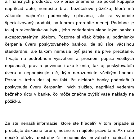
a finančných produktov, čo v praxi znamená, že pokiaľ kupujete
napríklad auto, nemusíte brať bezúčelovú pôžičku, ktorá má
zákonite najhoršie podmienky splácania, ale si vyberiete
špecializovaný produkt, na ktorom prerobíte menej. Podobne je
to aj s rekonštrukciou bytu, jeho zariadením alebo iným bankou
akceptovateľným účelom. Pozorne si však čítajte aj podmienky
čerpania úveru poskytovaného bankou, tie sú síce väčšinou
štandardné, ale laikom nemusia byť jasné na prvé prečítanie.
Trvajte na podrobnom vysvetlení a presnom popise všetkých
nejasností, práv a povinností ako klienta, tak aj poskytovateľa
úveru a nepodpisujte nič, kým nerozumiete všetkým bodom.
Pozor si treba dať aj na fakt, že niektoré banky podmieňujú
poskytnutie úveru čerpaním iných služieb, napríklad vedením
bežného účtu v banke, čo môže značne zvýšiť vaše náklady na
pôžičku.
Že ste nenašli informácie, ktoré ste hľadali? V tom prípade si
prečítajte diskusné fórum, možno ich nájdete práve tam. Ak máte
nejaké otázky, postrehy či pripomienky, neváhajte napísať do