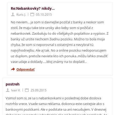
Re:Nebankovky? nikdy...
|
Kuric J.
05.10.2015
No neviem... ja som si davnejšie pozičal z banky a neskor som
zistil, že maju take iste uroky ako keby som si požičal z
nebankoviek. Zaobaluju to do všelijakych poplatkov a vypisov. Z
banky už urcite nechcem žiadnu pozicku. Možno to bola moja
chyba, že som si neporovnal s ostatnými a nevybral tú
najvýhodnejšiu. Ale aj tak. No a online pozicku nedoporucujem
uz duplom, pretože neviete kto ich ponuka..môžu lahko zneužiť
vase udaje a doklady.....Moj známy na to doplatil...
Odpovedať
postreh
|
Ivan V.
25.09.2015
Vsimol som si, ze sa s nebankovkami v poslednej dobe doslova
roztrhlo vrece. Vsade sama reklama, dokonca este castejsie ako s
bankovymi pozickami. Ale v podstate sa ani necudujem. V dnesnej
dobe je to uz pomaly vyhodnejsie ako pri bankovych pozickach. Az