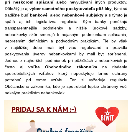
pri neskorom splácaní
alebo nevyužívaní iných produktov.
Dôležitý je aj
výber samotného poskytovateľa pôžičky
, tými sú
tradične buď
bankové
, alebo
nebankové subjekty
a s týmto je
spätá aj ich legislatívna regulácia. Kým banky ponúkajú
transparentnejšie podmienky a nižšie úrokové sadzby,
nebankovky skôr smerujú k nejasným podmienkam splácania,
nepresným definíciám a podvodným praktikám. Tie by však
v najbližšej dobe mali byť viac regulované a pravidlá
poskytovania úverov nebankovkami by mali byť sprísnené.
Jednou z najhorších podmienok pri pôžičkách z nebankoviek je
často aj
voľba Obchodného zákonníka
na riadenie
spotrebiteľských vzťahov, ktorý neposkytuje formu ochrany
potrebnú pri tomto vzťahu. Ten si vyžaduje reguláciu
Občianskeho zákonníka, kde je spotrebiteľ lepšie chránený voči
nekalým praktikám nebankoviek.