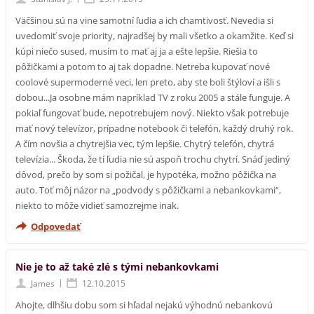
Väčšinou sú na vine samotní ľudia a ich chamtivosť. Nevedia si
uvedomiť svoje priority, najradšej by mali všetko a okamžite. Keď si
kúpi niečo sused, musím to mať aj ja a ešte lepšie. Riešia to
pôžičkami a potom to aj tak dopadne. Netreba kupovať nové
coolové supermoderné veci, len preto, aby ste boli štýloví a išli s
dobou...Ja osobne mám napríklad TV z roku 2005 a stále funguje. A
pokiaľ fungovať bude, nepotrebujem nový. Niekto však potrebuje
mať nový televízor, prípadne notebook či telefón, každý druhý rok.
A čím novšia a chytrejšia vec, tým lepšie. Chytrý telefón, chytrá
televízia... Škoda, že tí ľudia nie sú aspoň trochu chytrí. Snáď jediný
dôvod, prečo by som si požičal, je hypotéka, možno pôžička na
auto. Toť môj názor na „podvody s pôžičkami a nebankovkami“,
niekto to môže vidieť samozrejme inak.
Odpovedať
Nie je to až také zlé s tými nebankovkami
|
James
12.10.2015
Ahojte, dlhšiu dobu som si hľadal nejakú výhodnú nebankovú