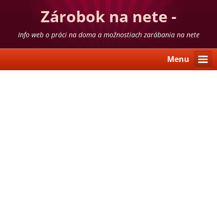
Zárobok na nete -
skúsenosti
Info web o práci na doma a možnostiach zarábania na nete
Menu