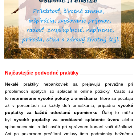
Najčastejšie podvodné praktiky
Nekalé praktiky nebankoviek sa prejavujú prevažne pri
problémoch spätých so splácaním online pôžičky. Často sú
to
neprimerane vysoké pokuty z omeškania
, ktoré sa počítajú
až v percentách za každý deň omeškania, prípadne
vysoké
poplatky za každú odoslanú upomienku
. Ďalej to môžu
byť
vysoké poplatky za predčasné splatenie úveru
alebo
splnomocnenie tretích osôb pri správnom konaní voči dlžníkovi.
Ani po pozornom prečítaní zmluvy tieto podmienky bežnému