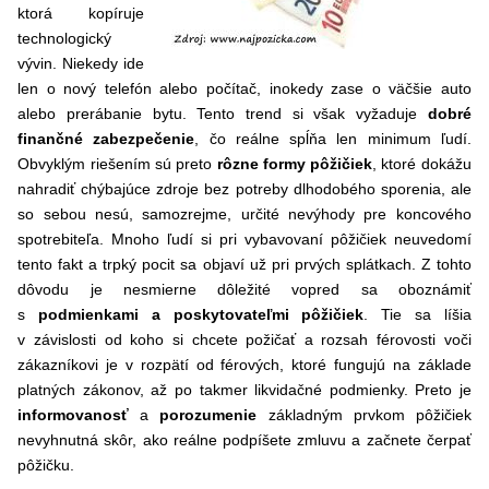
ktorá kopíruje
technologický
vývin. Niekedy ide
len o nový telefón alebo počítač, inokedy zase o väčšie auto
alebo prerábanie bytu. Tento trend si však vyžaduje
dobré
finančné zabezpečenie
, čo reálne spĺňa len minimum ľudí.
Obvyklým riešením sú preto
rôzne formy pôžičiek
, ktoré dokážu
nahradiť chýbajúce zdroje bez potreby dlhodobého sporenia, ale
so sebou nesú, samozrejme, určité nevýhody pre koncového
spotrebiteľa. Mnoho ľudí si pri vybavovaní pôžičiek neuvedomí
tento fakt a trpký pocit sa objaví už pri prvých splátkach. Z tohto
dôvodu je nesmierne dôležité vopred sa oboznámiť
s
podmienkami a poskytovateľmi pôžičiek
. Tie sa líšia
v závislosti od koho si chcete požičať a rozsah férovosti voči
zákazníkovi je v rozpätí od férových, ktoré fungujú na základe
platných zákonov, až po takmer likvidačné podmienky. Preto je
informovanosť
a
porozumenie
základným prvkom pôžičiek
nevyhnutná skôr, ako reálne podpíšete zmluvu a začnete čerpať
pôžičku.