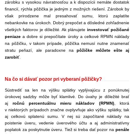
zárobku s vysokou návratnosťou a k dispozícii nemáte dostatok
financií, rýchla pôžička je jedným z možných riešení. Zárobok by
však prirodzene mal presahovať sumu, ktorú zaplatíte
nebankovke na úrokoch. Dobrý prepočet a dôsledné zohľadnenie
všetkých faktorov je dôležité. Ak plánujete
investovať požičané
peniaze
a dobre si prepočítate úroky a celkové RPMN náklady
na pôžičku, v takom prípade, pôžička nemusí nutne znamenať
stratu peňazí, ale paradoxne na
pôžičke môžete ešte aj
zarobiť
.
Na čo si dávať pozor pri vyberaní pôžičky?
Sústrediť sa len na výšku splátky vyplývajúcu z ponúknutej
úrokovej sadzby môže byť klamlivé. Do úvahy je dôležité brať
aj
ročnú percentuálnu mieru nákladov
(RPMN)
, ktorá
v niektorých prípadoch značne ovplyvňuje ako výšku splátky, tak
aj
celkovú splatenú sumu. V nej sú započítané náklady na
poistenie úveru, vedenie úverového účtu a aj administratívny
poplatok za poskytnutie úveru. Tiež si treba dať pozor na
penále