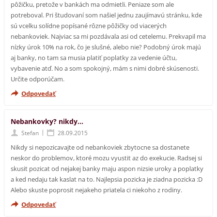
pôžičku, pretože v bankách ma odmietli. Peniaze som ale
potreboval. Pri študovaní som našiel jednu zaujímavú stránku, kde
sú vcelku solídne popísané rôzne pôžičky od viacerých
nebankoviek. Najviac sa mi pozdávala asi od cetelemu. Prekvapil ma
nízky úrok 10% na rok, čo je slušné, alebo nie? Podobný úrok majú
aj banky, no tam sa musia platiť poplatky za vedenie účtu,
vybavenie atď. No a som spokojný, mám s nimi dobré skúsenosti.
Určite odporúčam.
Odpovedať
Nebankovky? nikdy...
|
Stefan
28.09.2015
Nikdy si nepozicavajte od nebankoviek zbytocne sa dostanete
neskor do problemov, ktoré mozu vyustit az do exekucie. Radsej si
skusit pozicat od nejakej banky maju aspon nizsie uroky a poplatky
a ked nedaju tak kaslat na to. Najlepsia pozicka je ziadna pozicka :D
Alebo skuste poprosit nejakeho priatela ci niekoho z rodiny.
Odpovedať