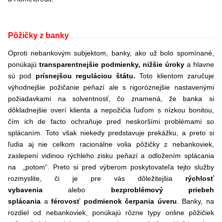
Pôžičky z banky
Oproti nebankovým subjektom, banky, ako už bolo spomínané,
ponúkajú
transparentnejšie podmienky, nižšie úroky
a hlavne
sú pod
prísnejšou reguláciou štátu.
Toto klientom zaručuje
výhodnejšie požičanie peňazí ale s rigoróznejšie nastavenými
požiadavkami na solventnosť, čo znamená, že banka si
dôkladnejšie overí klienta a nepožičia ľuďom s nízkou bonitou,
čím ich de facto ochraňuje pred neskoršími problémami so
splácaním. Toto však niekedy predstavuje prekážku, a preto si
ľudia aj nie celkom racionálne volia pôžičky z nebankoviek,
zaslepení vidinou rýchleho zisku peňazí a odložením splácania
na „potom“. Preto si pred výberom poskytovateľa tejto služby
rozmyslite, či je pre vás dôležitejšia
rýchlosť
vybavenia
alebo
bezproblémový priebeh
splácania
a
férovosť podmienok čerpania úveru
. Banky, na
rozdiel od nebankoviek, ponúkajú rôzne typy online pôžičiek