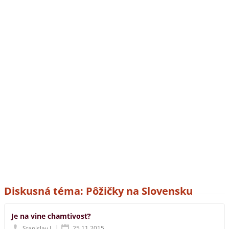
Diskusná téma: Pôžičky na Slovensku
Je na vine chamtivosť?
|
Stanislav J.
25.11.2015