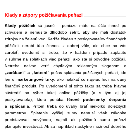
Klady a zápory požičiavania peňazí
Klady pôžičiek
sú jasné – peniaze máte na účte ihneď po
schválení a nemusíte dlhodobo šetriť, aby ste mali dostatok
zdrojov na želanú vec. Keďže žiaden z poskytovateľov finančných
pôžičiek nerobí túto činnosť z dobrej vôle, ale chce na vás
zarobiť, uvedomiť si treba, že v každom prípade zaplatíte
v súhrne na splátkach viac peňazí, ako ste si pôvodne požičali.
Netreba naivne veriť chytľavým reklamným sloganom o
„zarábaní“ a „šetrení“
počas splácania požičaných peňazí, ide
len o
marketingové triky
, ako nalákať čo najviac ľudí na daný
finančný produkt. Po uvedomení si tohto faktu sa treba hlavne
sústrediť na výber takej online pôžičky (a s tým aj jej
poskytovateľa), ktorá ponúka
férové podmienky čerpania
a splácania
. Pritom treba do úvahy brať niekoľko dôležitých
parametrov. Splatenie vyššej sumy nemusí však zákonite
predstavovať nevýhodu, najmä ak požičanú sumu peňazí
plánujete investovať. Ak sa napríklad naskytne možnosť dobrého