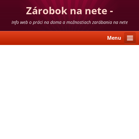
Zárobok na nete -
skúsenosti
Info web o práci na doma a možnostiach zarábania na nete
Menu