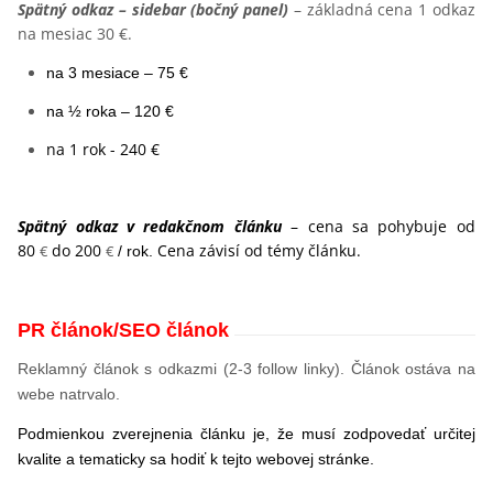
Spätný odkaz – sidebar (bočný panel)
– základná cena 1 odkaz
na mesiac 30 €.
na 3 mesiace – 75 €
na ½ roka – 120 €
na 1 rok - 240 €
Spätný odkaz v redakčnom článku
– cena sa pohybuje od
80
do 200
Cena závisí od témy článku.
€
€
/ rok
.
PR článok/SEO článok
Reklamný článok s odkazmi (2-3 follow linky). Článok ostáva na
webe natrvalo.
Podmienkou zverejnenia článku je, že musí zodpovedať určitej
kvalite a tematicky sa hodiť k tejto webovej stránke.