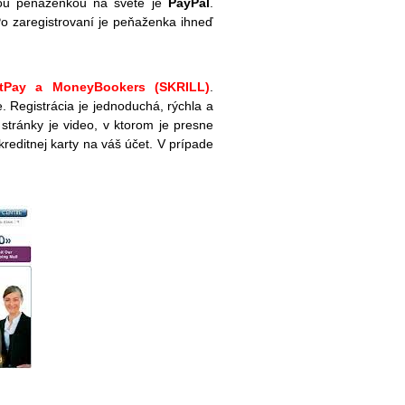
vou peňaženkou na svete je
PayPal
.
Po zaregistrovaní je peňaženka ihneď
ustPay a MoneyBookers (SKRILL)
.
. Registrácia je jednoduchá, rýchla a
 stránky je video, v ktorom je presne
reditnej karty na váš účet. V prípade