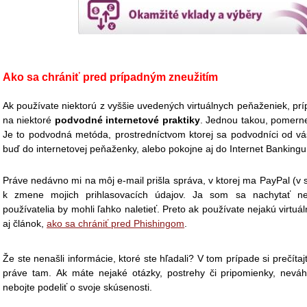
Ako sa chrániť pred prípadným zneužitím
Ak používate niektorú z vyššie uvedených virtuálnych peňaženiek, prí
na niektoré
podvodné internetové praktiky
. Jednou takou, pomerne
Je to podvodná metóda, prostredníctvom ktorej sa podvodníci od vás
buď do internetovej peňaženky, alebo pokojne aj do Internet Bankingu
Práve nedávno mi na môj e-mail prišla správa, v ktorej ma PayPal (v 
k zmene mojich prihlasovacích údajov. Ja som sa nachytať ned
používatelia by mohli ľahko naletieť. Preto ak používate nejakú virtu
aj článok,
ako sa chrániť pred Phishingom
.
Že ste nenašli informácie, ktoré ste hľadali? V tom prípade si prečít
práve tam. Ak máte nejaké otázky, postrehy či pripomienky, neváha
nebojte podeliť o svoje skúsenosti.