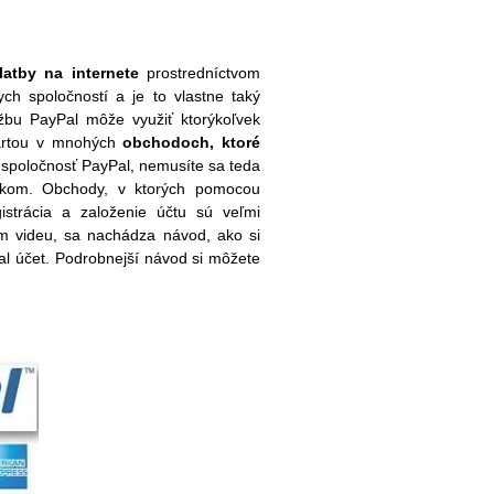
atby na internete
prostredníctvom
ych spoločností a je to vlastne taký
užbu PayPal môže využiť ktorýkoľvek
 kartou v mnohých
obchodoch, ktoré
a spoločnosť PayPal, nemusíte sa teda
níkom. Obchody, v ktorých pomocou
gistrácia a založenie účtu sú veľmi
m videu, sa nachádza návod, ako si
Pal účet. Podrobnejší návod si môžete