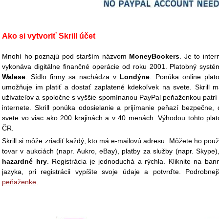
Ako si vytvoriť Skrill účet
Mnohí ho poznajú pod starším názvom
MoneyBookers
. Je to inte
vykonáva digitálne finančné operácie od roku 2001. Platobný systém
Walese
. Sídlo firmy sa nachádza v
Londýne
. Ponúka online plato
umožňuje im platiť a dostať zaplatené kdekoľvek na svete. Skrill 
užívateľov a spoločne s vyššie spomínanou PayPal peňaženkou patr
internete. Skrill ponúka odosielanie a prijímanie peňazí bezpečne
svete vo viac ako 200 krajinách a v 40 menách. Výhodou tohto plat
ČR.
Skrill si môže zriadiť každý, kto má e-mailovú adresu. Môžete ho použ
tovar v aukciách (napr. Aukro, eBay), platby za služby (napr. Skyp
hazardné hry
. Registrácia je jednoduchá a rýchla. Kliknite na ban
jazyka, pri registrácii vypíšte svoje údaje a potvrďte. Podrob
peňaženke
.