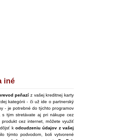
a iné
 prevod peňazí
z vašej kreditnej karty
ej kategórii - či už ide o partnerský
y - je potrebné do týchto programov
s tým stretávate aj pri nákupe cez
 produkt cez internet, môžete využiť
 dôjsť k
odcudzeniu údajov z vašej
ilo týmto podvodom, boli vytvorené