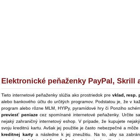
Elektronické peňaženky
PayPal, Skrill 
Tieto internetové peňaženky slúžia ako prostriedok pre
vklad, resp.
alebo bankového účtu do určitých programov. Podstatou je, že v každ
program alebo rôzne MLM, HYIPy, pyramídové hry či Ponziho schém
previesť peniaze
cez spomínané internetové peňaženky. Určite sa 
nejaký zahraničný internetový eshop. V prípade, že kupujete nejaký
svoju kreditnú kartu. Avšak jej použitie je často nebezpečné a môže
kreditnej karty
a následne k jej zneužitiu. Na to, aby sa zabrán