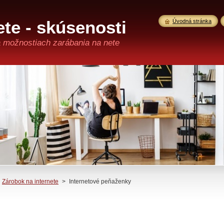
te - skúsenosti
Úvodná stránka
a možnostiach zarábania na nete
Zárobok na internete
>
Internetové peňaženky