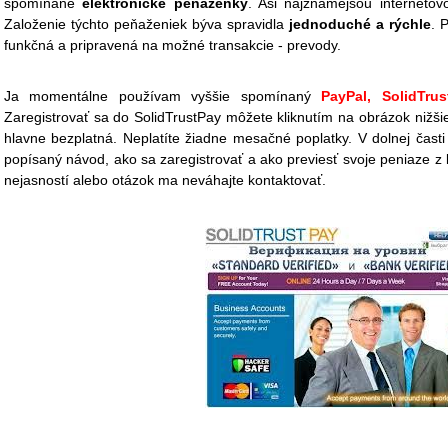
spomínané
elektronické peňaženky
. Asi najznámejšou interneto
Založenie týchto peňaženiek býva spravidla
jednoduché a rýchle
. 
funkčná a pripravená na možné transakcie - prevody.
Ja momentálne používam vyššie spomínaný
PayPal, SolidTr
Zaregistrovať sa do SolidTrustPay môžete kliknutím na obrázok nižšie
hlavne bezplatná. Neplatíte žiadne mesačné poplatky. V dolnej časti
popísaný návod, ako sa zaregistrovať a ako previesť svoje peniaze z k
nejasností alebo otázok ma neváhajte kontaktovať.