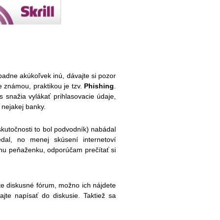
padne akúkoľvek inú, dávajte si pozor
 známou, praktikou je tzv.
Phishing
.
 snažia vylákať prihlasovacie údaje,
 nejakej banky.
skutočnosti to bol podvodník) nabádal
al, no menej skúsení internetoví
álnu peňaženku, odporúčam prečítať si
ajte diskusné fórum, možno ich nájdete
jte napísať do diskusie. Taktiež sa