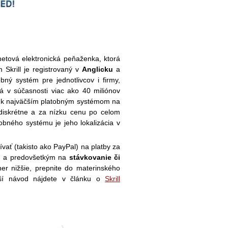
rnetová elektronická peňaženka, ktorá
 Skrill je registrovaný v
Anglicku
a
bný systém pre jednotlivcov i firmy,
má v súčasnosti viac ako 40 miliónov
í k najväčším platobným systémom na
, diskrétne a za nízku cenu po celom
obného systému je jeho lokalizácia v
ívať (takisto ako PayPal) na platby za
e), a predovšetkým na
stávkovanie či
ner nižšie, prepnite do materinského
nejší návod nájdete v článku o
Skrill