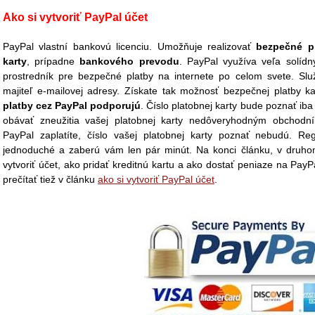
Ako si vytvoriť PayPal účet
PayPal vlastní bankovú licenciu. Umožňuje realizovať
bezpečné pl
karty
, prípadne
bankového prevodu
. PayPal využíva veľa solídn
prostredník pre bezpečné platby na internete po celom svete. Sl
majiteľ e-mailovej adresy. Získate tak možnosť bezpečnej platby
platby cez PayPal podporujú
. Číslo platobnej karty bude poznať ib
obávať zneužitia vašej platobnej karty nedôveryhodným obchod
PayPal zaplatíte, číslo vašej platobnej karty poznať nebudú. Re
jednoduché a zaberú vám len pár minút. Na konci článku, v druho
vytvoriť účet, ako pridať kreditnú kartu a ako dostať peniaze na Pay
prečítať tiež v článku
ako si vytvoriť PayPal účet
.