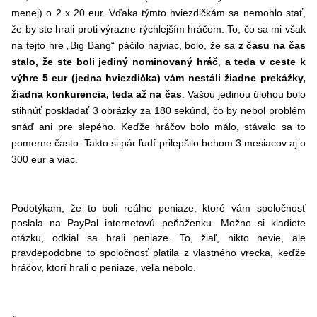
menej) o 2 x 20 eur. Vďaka týmto hviezdičkám sa nemohlo stať,
že by ste hrali proti výrazne rýchlejším hráčom. To, čo sa mi však
na tejto hre „Big Bang“ páčilo najviac, bolo, že sa
z času na čas
stalo, že ste boli jediný nominovaný hráč
,
a teda v ceste k
výhre 5 eur (jedna hviezdička) vám nestáli žiadne prekážky,
žiadna konkurencia, teda až na čas
. Vašou jedinou úlohou bolo
stihnúť poskladať 3 obrázky za 180 sekúnd, čo by nebol problém
snáď ani pre slepého. Keďže hráčov bolo málo, stávalo sa to
pomerne často. Takto si pár ľudí prilepšilo behom 3 mesiacov aj o
300 eur a viac.
Podotýkam, že to boli reálne peniaze, ktoré vám spoločnosť
poslala na PayPal internetovú peňaženku. Možno si kladiete
otázku, odkiaľ sa brali peniaze. To, žiaľ, nikto nevie, ale
pravdepodobne to spoločnosť platila z vlastného vrecka, keďže
hráčov, ktorí hrali o peniaze, veľa nebolo.