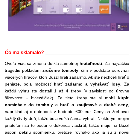
Čo ma sklamalo?
Oveľa viac sa zmena dotkla samotnej
hrateľnosti
. Za najväčšiu
tragédiu pokladám
zrušenie tomboly
, čím v podstate odrovnali
viacerých hráčov, ktorí Buzzl hrali zadarmo. Ak ste nechceli hrať o
peniaze, bola možnosť
hrať zadarmo a vyhrávať losy
. Za
každú výhru ste dostali 1 až 4 žreby (v závislosti od úrovne
šikovnosti - hviezdičiek). Za tieto žreby ste si mohli
kúpiť
nominácie do tomboly a hrať o zaujímavé a drahé ceny
,
napríklad aj o notebook v hodnote 600 eur. Ceny sa žrebovali
každý štvrtý deň, takže bola veľká šanca vyhrať. Niektorým mojim
priateľom sa to podarilo dokonca viackrát, takže majú na Buzzl
aspoň peknú spomienku, pretože rovnako ako ja sú z novej