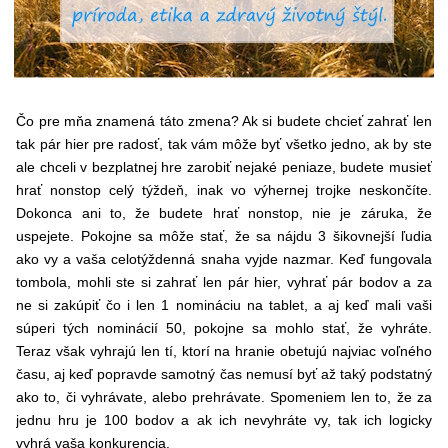
Čo pre mňa znamená táto zmena? Ak si budete chcieť zahrať len
tak pár hier pre radosť, tak vám môže byť všetko jedno, ak by ste
ale chceli v bezplatnej hre zarobiť nejaké peniaze, budete musieť
hrať nonstop celý týždeň, inak vo výhernej trojke neskončíte.
Dokonca ani to, že budete hrať nonstop, nie je záruka, že
uspejete. Pokojne sa môže stať, že sa nájdu 3 šikovnejší ľudia
ako vy a vaša celotýždenná snaha vyjde nazmar. Keď fungovala
tombola, mohli ste si zahrať len pár hier, vyhrať pár bodov a za
ne si zakúpiť čo i len 1 nomináciu na tablet, a aj keď mali vaši
súperi tých nominácií 50, pokojne sa mohlo stať, že vyhráte.
Teraz však vyhrajú len tí, ktorí na hranie obetujú najviac voľného
času, aj keď popravde samotný čas nemusí byť až taký podstatný
ako to, či vyhrávate, alebo prehrávate. Spomeniem len to, že za
jednu hru je 100 bodov a ak ich nevyhráte vy, tak ich logicky
vyhrá vaša konkurencia.