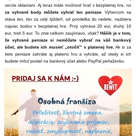
verzie sklamaní. Aj teraz máte možnosť hrať v bezplatnej hre, no
za vyhrané body môžete vyhrať len peniaze
. Výhercom sa
stáva ten, kto za celý týždeň, od pondelka do nedele, nazbiera
najviac bodov v bezplatnej hre. Prvý vyhráva 20 eur, druhý 10
eur, tretí 5 eur. To znie celkom zaujímavo, však?
Háčik je v tom,
že vyhrané peniaze si nemôžete vybrať na váš bankový
účet, ale budete ich musieť „otočiť“ v platenej hre.
Ak si za
tieto peniaze zahráte aj platenú hru a vyhráte, až vtedy si ich
budete môcť poslať na bankový účet alebo PayPal peňaženku.