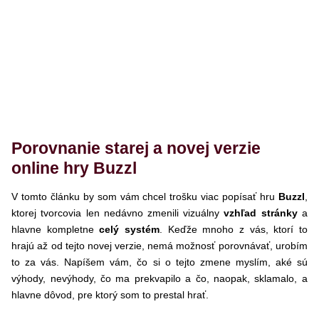
Porovnanie starej a novej verzie
online hry Buzzl
V tomto článku by som vám chcel trošku viac popísať hru
Buzzl
,
ktorej tvorcovia len nedávno zmenili vizuálny
vzhľad stránky
a
hlavne kompletne
celý systém
. Keďže mnoho z vás, ktorí to
hrajú až od tejto novej verzie, nemá možnosť porovnávať, urobím
to za vás. Napíšem vám, čo si o tejto zmene myslím, aké sú
výhody, nevýhody, čo ma prekvapilo a čo, naopak, sklamalo, a
hlavne dôvod, pre ktorý som to prestal hrať.