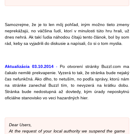
Samozrejme, že je to len môj pohľad, iným možno tieto zmeny
neprekážajú, no väčšina ľudí, ktorí v minulosti túto hru hrali, už
dnes nehrá. Ak takí ľudia náhodou čítajú tento článok, bol by som
rád, keby sa vyjadrili do diskusie a napísali, čo si o tom myslia.
Aktualizácia 03.10.2014
-
Po otvorení stránky Buzzl.com ma
čakalo nemilé prekvapenie. Vyzerá to tak, že stránka bude nejaký
čas nefunkčná. Ako dlho, to netuším, no podľa správy, ktorú nám
na stránke zanechal Buzzl tím, to nevyzerá na krátku dobu.
Stránka bude nedostupná až dovtedy, kým úrady neposkytnú
oficiálne stanovisko vo veci hazardných hier.
Dear Users,
At the request of your local authority we suspend the game