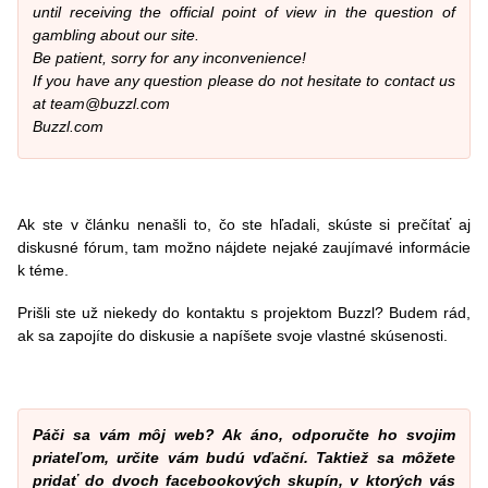
until receiving the official point of view in the question of
gambling about our site.
Be patient, sorry for any inconvenience!
If you have any question please do not hesitate to contact us
at team@buzzl.com
Buzzl.com
Ak ste v článku nenašli to, čo ste hľadali, skúste si prečítať aj
diskusné fórum, tam možno nájdete nejaké zaujímavé informácie
k téme.
Prišli ste už niekedy do kontaktu s projektom Buzzl? Budem rád,
ak sa zapojíte do diskusie a napíšete svoje vlastné skúsenosti.
Páči sa vám môj web? Ak áno, odporučte ho svojim
priateľom, určite vám budú vďační. Taktiež sa môžete
pridať do dvoch facebookových skupín, v ktorých vás