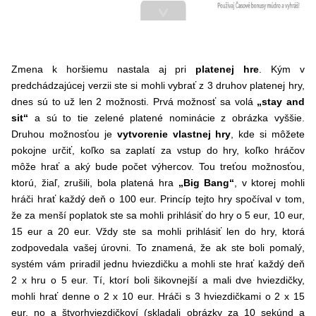
Zmena k horšiemu nastala aj pri
platenej hre
. Kým v
predchádzajúcej verzii ste si mohli vybrať z 3 druhov platenej hry,
dnes sú to už len 2 možnosti. Prvá možnosť sa volá
„stay and
sit“
a sú to tie zelené platené nominácie z obrázka vyššie.
Druhou možnosťou je
vytvorenie vlastnej hry
, kde si môžete
pokojne určiť, koľko sa zaplatí za vstup do hry, koľko hráčov
môže hrať a aký bude počet výhercov. Tou treťou možnosťou,
ktorú, žiaľ, zrušili, bola platená hra
„Big Bang“
, v ktorej mohli
hráči hrať každý deň o 100 eur. Princíp tejto hry spočíval v tom,
že za menší poplatok ste sa mohli prihlásiť do hry o 5 eur, 10 eur,
15 eur a 20 eur. Vždy ste sa mohli prihlásiť len do hry, ktorá
zodpovedala vašej úrovni. To znamená, že ak ste boli pomalý,
systém vám priradil jednu hviezdičku a mohli ste hrať každý deň
2 x hru o 5 eur. Tí, ktorí boli šikovnejší a mali dve hviezdičky,
mohli hrať denne o 2 x 10 eur. Hráči s 3 hviezdičkami o 2 x 15
eur, no a štvorhviezdičkoví (skladali obrázky za 10 sekúnd a