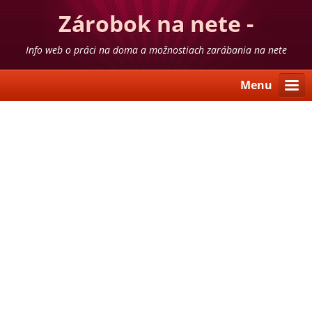
Zárobok na nete -
skúsenosti
Info web o práci na doma a možnostiach zarábania na nete
Menu