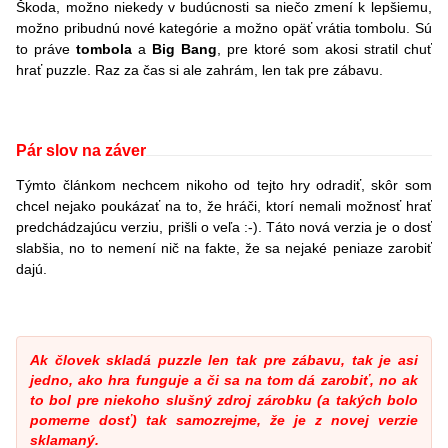
Škoda, možno niekedy v budúcnosti sa niečo zmení k lepšiemu,
možno pribudnú nové kategórie a možno opäť vrátia tombolu. Sú
to práve
tombola
a
Big Bang
, pre ktoré som akosi stratil chuť
hrať puzzle. Raz za čas si ale zahrám, len tak pre zábavu.
Pár slov na záver
Týmto článkom nechcem nikoho od tejto hry odradiť, skôr som
chcel nejako poukázať na to, že hráči, ktorí nemali možnosť hrať
predchádzajúcu verziu, prišli o veľa :-). Táto nová verzia je o dosť
slabšia, no to nemení nič na fakte, že sa nejaké peniaze zarobiť
dajú.
Ak človek skladá puzzle len tak pre zábavu, tak je asi
jedno, ako hra funguje a či sa na tom dá zarobiť, no ak
to bol pre niekoho slušný zdroj zárobku (a takých bolo
pomerne dosť) tak samozrejme, že je z novej verzie
sklamaný.