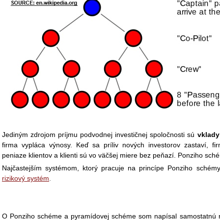
Jediným zdrojom príjmu podvodnej investičnej spoločnosti sú
vklady 
firma vypláca výnosy. Keď sa príliv nových investorov zastaví, f
peniaze klientov a klienti sú vo väčšej miere bez peňazí. Ponziho sc
Najčastejším systémom, ktorý pracuje na princípe Ponziho schémy
rizikový systém
.
O Ponziho schéme a pyramídovej schéme som napísal samostatnú rec