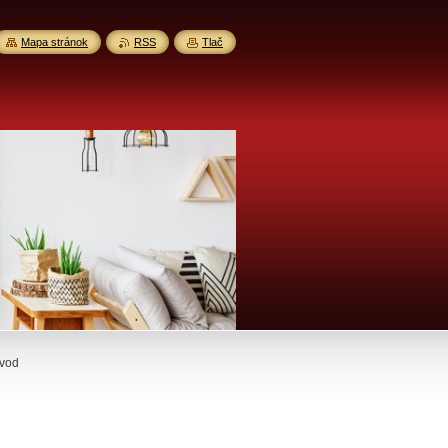
Mapa stránok
RSS
Tlač
dvod