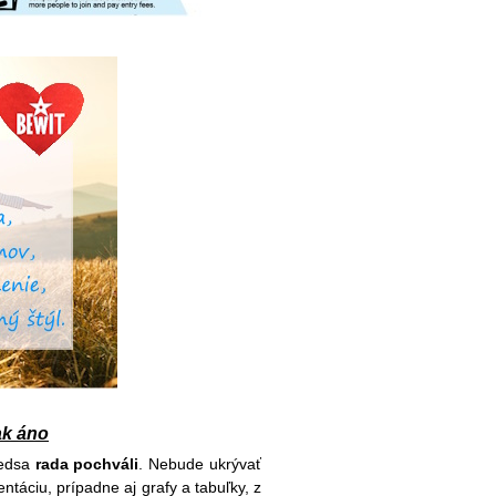
ak áno
redsa
rada pochváli
. Nebude ukrývať
táciu, prípadne aj grafy a tabuľky, z