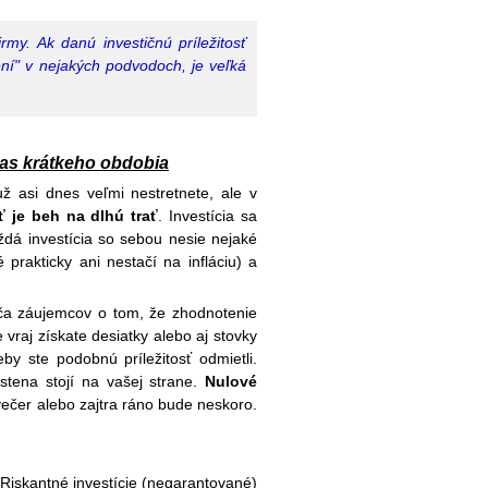
rmy. Ak danú investičnú príležitosť
ení" v nejakých podvodoch, je veľká
as krátkeho obdobia
ž asi dnes veľmi nestretnete, ale v
sť je beh na dlhú trať
. Investícia sa
ždá investícia so sebou nesie nejaké
prakticky ani nestačí na infláciu) a
dča záujemcov o tom, že zhodnotenie
vraj získate desiatky alebo aj stovky
by ste podobnú príležitosť odmietli.
stena stojí na vašej strane.
Nulové
večer alebo zajtra ráno bude neskoro.
Riskantné investície (negarantované)