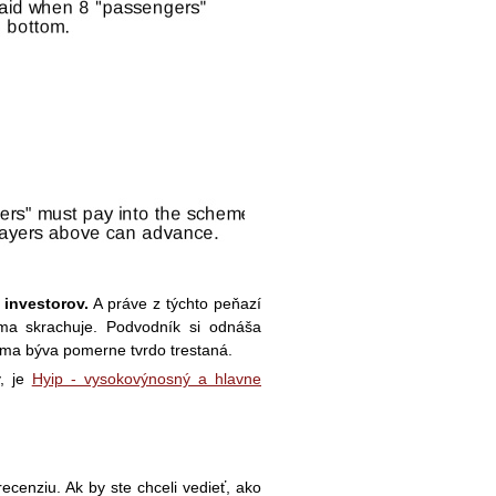
investorov.
A práve z týchto peňazí
irma skrachuje. Podvodník si odnáša
héma býva pomerne tvrdo trestaná.
, je
Hyip - vysokovýnosný a hlavne
enziu. Ak by ste chceli vedieť, ako