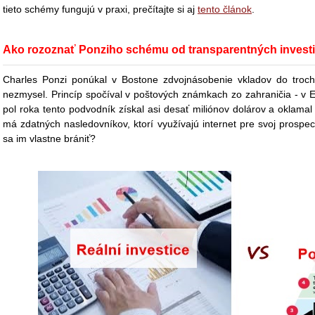
tieto schémy fungujú v praxi, prečítajte si aj
tento článok
.
Ako rozoznať Ponziho schému od transparentných investič
Charles Ponzi ponúkal v Bostone zdvojnásobenie vkladov do troc
nezmysel. Princíp spočíval v poštových známkach zo zahraničia - v 
pol roka tento podvodník získal asi desať miliónov dolárov a oklamal 
má zdatných nasledovníkov, ktorí využívajú internet pre svoj prospe
sa im vlastne brániť?