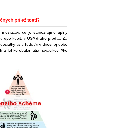
ných príležitostí?
h mesiacov, čo je samozrejme úplný
Európe kúpiť, v USA draho predať. Za
desiatky tisíc ľudí. Aj v dnešnej dobe
ch a ľahko obalamutia nováčikov. Ako