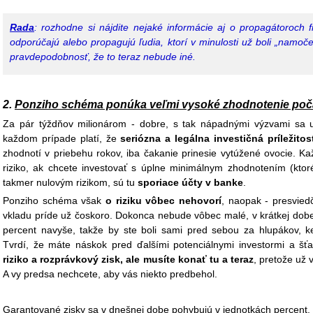
Rada
: rozhodne si nájdite nejaké informácie aj o propagátoroch fi
odporúčajú alebo propagujú ľudia, ktorí v minulosti už boli „namoč
pravdepodobnosť, že to teraz nebude iné.
2.
Ponziho schéma ponúka veľmi vysoké zhodnotenie poč
Za pár týždňov milionárom - dobre, s tak nápadnými výzvami sa u
každom prípade platí, že
seriózna a legálna investičná príležito
zhodnotí v priebehu rokov, iba čakanie prinesie vytúžené ovocie. Ka
riziko, ak chcete investovať s úplne minimálnym zhodnotením (ktoré 
takmer nulovým rizikom, sú tu
sporiace účty v banke
.
Ponziho schéma však
o riziku vôbec nehovorí
, naopak - presvie
vkladu príde už čoskoro. Dokonca nebude vôbec malé, v krátkej dobe 
percent navyše, takže by ste boli sami pred sebou za hlupákov, ke
Tvrdí, že máte náskok pred ďalšími potenciálnymi investormi a šťa
riziko a rozprávkový zisk, ale musíte konať tu a teraz
, pretože už 
A vy predsa nechcete, aby vás niekto predbehol.
Garantované zisky sa v dnešnej dobe pohybujú v jednotkách percent. 