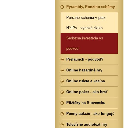
Pyramídy, Ponziho schémy
Ponziho schéma v praxi
HYIPy - vysoké riziko
Seriózna investícia vs
podvod
Prelaunch - podvod?
Online hazardné hry
Online ruleta a kasína
Online poker - ako hrať
Pôžičky na Slovensku
Penny aukcie - ako fungujú
Televízne audiotext hry