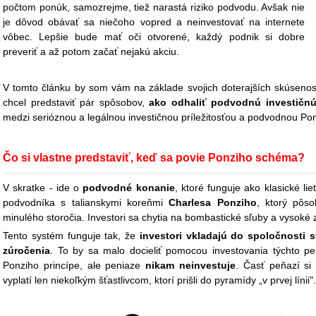
počtom ponúk, samozrejme, tiež narastá riziko podvodu. Avšak nie
je dôvod obávať sa niečoho vopred a neinvestovať na internete
vôbec.
Lepšie bude mať oči otvorené, každý podnik si dobre
preveriť a až potom začať nejakú akciu.
V tomto článku by som vám na základe svojich doterajších skúsenost
chcel predstaviť pár spôsobov,
ako odhaliť podvodnú investičn
medzi serióznou a legálnou investičnou príležitosťou a podvodnou 
Čo si vlastne predstaviť, keď sa povie Ponziho schéma?
V skratke - ide o
podvodné konanie
, ktoré funguje ako klasické l
podvodníka s talianskymi koreňmi
Charlesa Ponziho
, ktorý pôso
minulého storočia. Investori sa chytia na bombastické sľuby a vysoké
Tento systém funguje tak, že
investori vkladajú do spoločnosti
zúročenia
. To by sa malo docieliť pomocou investovania týchto peň
Ponziho princípe, ale peniaze
nikam neinvestuje
. Časť peňazí si
vyplatí len niekoľkým šťastlivcom, ktorí prišli do pyramídy „v prvej línii".