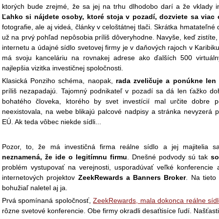
ktorých bude zrejmé, že sa jej na trhu dlhodobo darí a že vklady i
Ľahko si nájdete osoby, ktoré stoja v pozadí, dozviete sa viac 
fotografie, ale aj videá, články v celoštátnej tlači. Skrátka hmatateľné
už na prvý pohľad nepôsobia príliš dôveryhodne. Navyše, keď zistíte, 
internetu a údajné sídlo svetovej firmy je v daňových rajoch v Karibik
má svoju kanceláriu na rovnakej adrese ako ďalších 500 virtuáln
najlepšia vizitka investičnej spoločnosti.
Klasická Ponziho schéma, naopak,
rada zveličuje a ponúkne len 
príliš nezapadajú. Tajomný podnikateľ v pozadí sa dá len ťažko do
bohatého človeka, ktorého by svet investícií mal určite dobre p
neexistovala, na webe blikajú palcové nadpisy a stránka nevyzerá 
EÚ. Ak teda vôbec niekde sídli...
Pozor, to, že má investičná firma reálne sídlo a jej majitelia 
neznamená, že ide o legitímnu firmu
. Dnešné podvody sú tak
so
problém vystupovať na verejnosti, usporadúvať veľké konferencie 
internetových projektov
ZeekRewards a Banners Broker
. Na tieto
bohužiaľ naletel aj ja.
Prvá spomínaná spoločnosť,
ZeekRewards, mala dokonca reálne síd
rôzne svetové konferencie. Obe firmy okradli desaťtisíce ľudí. Našťast