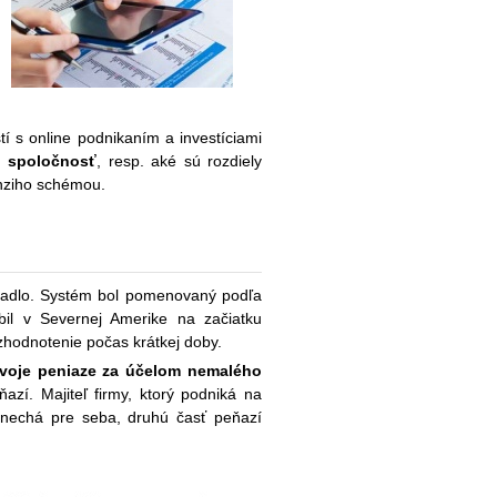
í s online podnikaním a investíciami
ú spoločnosť
, resp. aké sú rozdiely
Ponziho schémou.
ietadlo. Systém bol pomenovaný podľa
bil v Severnej Amerike na začiatku
 zhodnotenie počas krátkej doby.
 svoje peniaze za účelom nemalého
azí. Majiteľ firmy, ktorý podniká na
 nechá pre seba, druhú časť peňazí