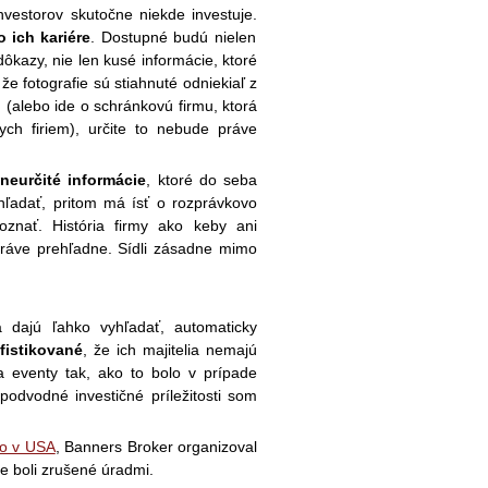
nvestorov skutočne niekde investuje.
o ich kariére
. Dostupné budú nielen
 dôkazy, nie len kusé informácie, ktoré
že fotografie sú stiahnuté odniekiaľ z
u (alebo ide o schránkovú firmu, ktorá
ych firiem), určite to nebude práve
neurčité informácie
, ktoré do seba
hľadať, pritom má ísť o rozprávkovo
oznať. História firmy ako keby ani
práve prehľadne. Sídli zásadne mimo
sa dajú ľahko vyhľadať, automaticky
fistikované
, že ich majitelia nemajú
a eventy tak, ako to bolo v prípade
 podvodné investičné príležitosti som
lo v USA
, Banners Broker organizoval
ie boli zrušené úradmi.