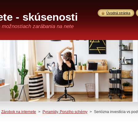
te - skúsenosti
Úvodná stránka
a možnostiach zarábania na nete
Zárobok na internete
>
Pyramídy, Ponziho schémy
>
Seriózna investícia vs po