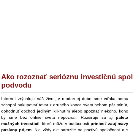
Ako rozoznať serióznu investičnú spo
podvodu
Internet zrýchľuje náš život, v modernej dobe sme vďaka nemu
schopní nakupovať tovar z druhého konca sveta behom pár minút,
dohodnúť obchod jediným kliknutím alebo spoznať niekoho, koho
by sme bez online sveta nepoznali. Rozširuje sa aj
paleta
možných investícií
, ktoré môžu v budúcnosti
priniesť zaujímavý
pasívny príjem
. Nie vždy ale narazíte na poctivú spoločnosť a s