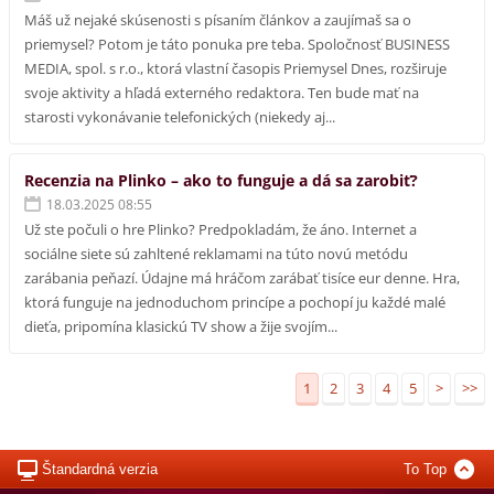
Máš už nejaké skúsenosti s písaním článkov a zaujímaš sa o
priemysel? Potom je táto ponuka pre teba. Spoločnosť BUSINESS
MEDIA, spol. s r.o., ktorá vlastní časopis Priemysel Dnes, rozširuje
svoje aktivity a hľadá externého redaktora. Ten bude mať na
starosti vykonávanie telefonických (niekedy aj...
Recenzia na Plinko – ako to funguje a dá sa zarobiť?
18.03.2025 08:55
Už ste počuli o hre Plinko? Predpokladám, že áno. Internet a
sociálne siete sú zahltené reklamami na túto novú metódu
zarábania peňazí. Údajne má hráčom zarábať tisíce eur denne. Hra,
ktorá funguje na jednoduchom princípe a pochopí ju každé malé
dieťa, pripomína klasickú TV show a žije svojím...
1
2
3
4
5
>
>>
Štandardná verzia
To Top