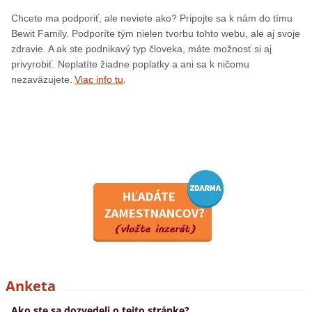
Chcete ma podporiť, ale neviete ako? Pripojte sa k nám do tímu
Bewit Family. Podporíte tým nielen tvorbu tohto webu, ale aj svoje
zdravie. A ak ste podnikavý typ človeka, máte možnosť si aj
privyrobiť. Neplatíte žiadne poplatky a ani sa k ničomu
.
nezaväzujete.
Viac info tu
Anketa
Ako ste sa dozvedeli o tejto stránke?