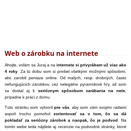
Web o zárobku na internete
Ahojte, volám sa Juraj a na
internete si privyrábam už viac ako
4 roky
. Za tú dobu som si prešiel všetkými možnými spôsobmi,
ako zarobiť peniaze online. Od malých, resp. drobných, často
nefungujúcich zárobkov, cez nelegálne pyramídové hry, až som
sa dostal aj k
serióznym spôsobom zarábania na nete
,
prípadne k práci z domu.
Túto stránku som vytvoril
pre vás
, aby som vám svojimi radami
aspoň trochu pomohol
zorientovať sa v tom, čo sa dá
pokladať za seriózny zárobok a naopak, čo je podvod
. Na
tomto webe teda nájdete aj recenzie na podvodné stránky, ktoré