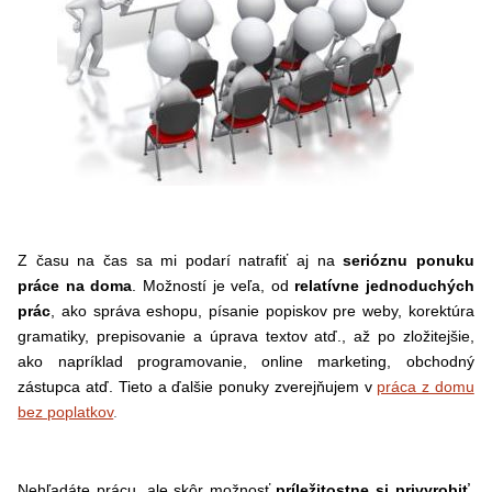
Z času na čas sa mi podarí natrafiť aj na
serióznu ponuku
práce na doma
. Možností je veľa, od
relatívne
jednoduchých
prác
, ako správa eshopu, písanie popiskov pre weby, korektúra
gramatiky, prepisovanie a úprava textov atď., až po zložitejšie,
ako napríklad programovanie, online marketing, obchodný
zástupca atď. Tieto a ďalšie ponuky zverejňujem v
práca z domu
bez poplatkov
.
Nehľadáte prácu, ale skôr možnosť
príležitostne si privyrobiť,