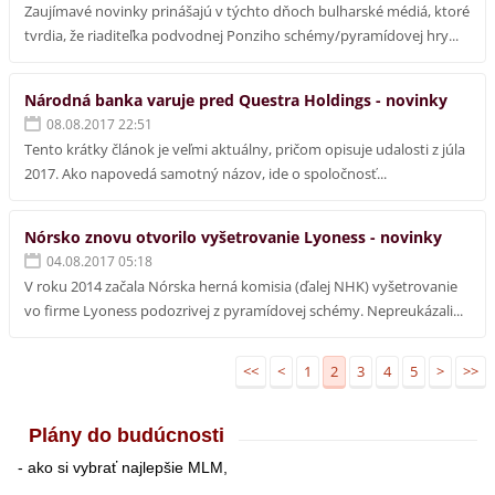
Zaujímavé novinky prinášajú v týchto dňoch bulharské médiá, ktoré
tvrdia, že riaditeľka podvodnej Ponziho schémy/pyramídovej hry...
Národná banka varuje pred Questra Holdings - novinky
08.08.2017 22:51
Tento krátky článok je veľmi aktuálny, pričom opisuje udalosti z júla
2017. Ako napovedá samotný názov, ide o spoločnosť...
Nórsko znovu otvorilo vyšetrovanie Lyoness - novinky
04.08.2017 05:18
V roku 2014 začala Nórska herná komisia (ďalej NHK) vyšetrovanie
vo firme Lyoness podozrivej z pyramídovej schémy. Nepreukázali...
<<
<
1
2
3
4
5
>
>>
Plány do budúcnosti
- ako si vybrať najlepšie MLM,