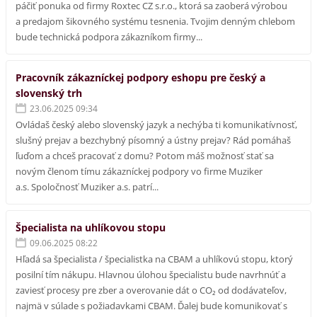
páčiť ponuka od firmy Roxtec CZ s.r.o., ktorá sa zaoberá výrobou
a predajom šikovného systému tesnenia. Tvojim denným chlebom
bude technická podpora zákazníkom firmy...
Pracovník zákazníckej podpory eshopu pre český a
slovenský trh
23.06.2025 09:34
Ovládaš český alebo slovenský jazyk a nechýba ti komunikatívnosť,
slušný prejav a bezchybný písomný a ústny prejav? Rád pomáhaš
ľuďom a chceš pracovať z domu? Potom máš možnosť stať sa
novým členom tímu zákazníckej podpory vo firme Muziker
a.s. Spoločnosť Muziker a.s. patrí...
Špecialista na uhlíkovou stopu
09.06.2025 08:22
Hľadá sa špecialista / špecialistka na CBAM a uhlíkovú stopu, ktorý
posilní tím nákupu. Hlavnou úlohou špecialistu bude navrhnúť a
zaviesť procesy pre zber a overovanie dát o CO₂ od dodávateľov,
najmä v súlade s požiadavkami CBAM. Ďalej bude komunikovať s