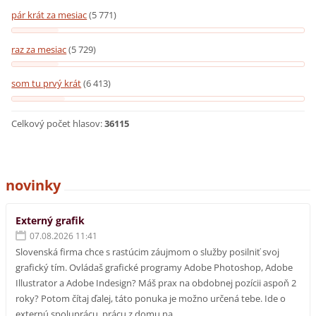
pár krát za mesiac
(5 771)
raz za mesiac
(5 729)
som tu prvý krát
(6 413)
Celkový počet hlasov:
36115
novinky
Externý grafik
07.08.2026 11:41
Slovenská firma chce s rastúcim záujmom o služby posilniť svoj
grafický tím. Ovládaš grafické programy Adobe Photoshop, Adobe
Illustrator a Adobe Indesign? Máš prax na obdobnej pozícii aspoň 2
roky? Potom čítaj ďalej, táto ponuka je možno určená tebe. Ide o
externú spoluprácu, prácu z domu na...