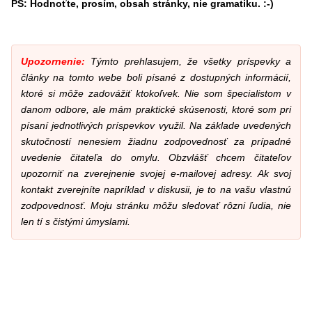
PS: Hodnoťte, prosím, obsah stránky, nie gramatiku. :-)
Upozornenie:
Týmto prehlasujem, že všetky príspevky a
články na tomto webe boli písané z dostupných informácií,
ktoré si môže zadovážiť ktokoľvek. Nie som špecialistom v
danom odbore, ale mám praktické skúsenosti, ktoré som pri
písaní jednotlivých príspevkov využil. Na základe uvedených
skutočností nenesiem žiadnu zodpovednosť za prípadné
uvedenie čitateľa do omylu. Obzvlášť chcem čitateľov
upozorniť na zverejnenie svojej e-mailovej adresy. Ak svoj
kontakt zverejníte napríklad v diskusii, je to na vašu vlastnú
zodpovednosť. Moju stránku môžu sledovať rôzni ľudia, nie
len tí s čistými úmyslami.