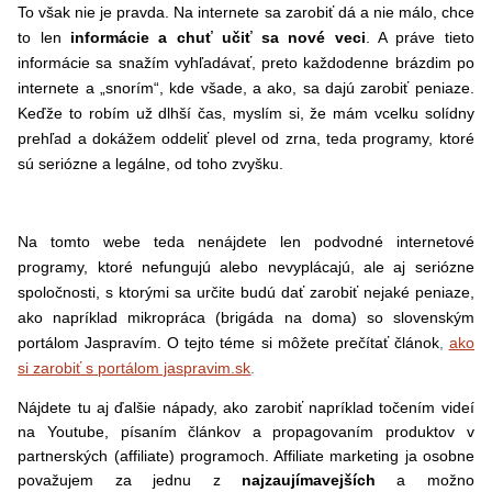
To však nie je pravda. Na internete sa zarobiť dá a nie málo, chce
to len
informácie a chuť učiť sa nové veci
. A práve tieto
informácie sa snažím vyhľadávať, preto každodenne brázdim po
internete a „snorím“, kde všade, a ako, sa dajú zarobiť peniaze.
Keďže to robím už dlhší čas, myslím si, že mám vcelku solídny
prehľad a dokážem oddeliť plevel od zrna, teda programy, ktoré
sú seriózne a legálne, od toho zvyšku.
Na tomto webe teda nenájdete len podvodné internetové
programy, ktoré nefungujú alebo nevyplácajú, ale aj seriózne
spoločnosti, s ktorými sa určite budú dať zarobiť nejaké peniaze,
ako napríklad mikropráca (brigáda na doma) so slovenským
portálom Jaspravím. O tejto téme si môžete prečítať článok
,
ako
si zarobiť s portálom jaspravim.sk
.
Nájdete tu aj ďalšie nápady, ako zarobiť napríklad točením videí
na Youtube, písaním článkov a propagovaním produktov v
partnerských (affiliate) programoch. Affiliate marketing ja osobne
považujem za jednu z
najzaujímavejších
a možno