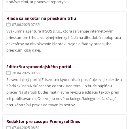
dodávateľmi, pripravovať reporty v...
Hľadá sa anketár na prieskum trhu
07.06.2025 07:35
Výskumná agentúra IPSOS s.r.o., ktorá sa venuje internetovým
prieskumom trhu a verejnej mienky hľadá na dlhodobú spoluprácu
anketárov na obvolávanie klientov. Nejde o žiadny predaj, iba
prieskum. čítaj ďalej.
Editor/ka spravodajského portál
28.04.2025 09:56
Spravodajský portál Zdravotníckydenník.sk posilňuje svoj kolektív a
hľadá skúsenú/skúseného editorku/editora. Čo bude náplňou
práce? Na starosti budeš mať hlavne revíziu a editáciu textov pred
ich publikovaním. Od svojho nového kolegu/kolegyne očakávajú
preukázateľnú prax s editovaním textov...
Redaktor pre časopis Priemysel Dnes
07.04.2025 08:51