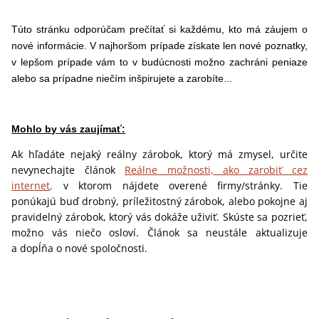
Túto stránku odporúčam prečítať si každému, kto má záujem o
nové informácie. V najhoršom prípade získate len nové poznatky,
v lepšom prípade vám to v budúcnosti možno zachráni peniaze
alebo sa prípadne niečím inšpirujete a zarobíte...
Mohlo by vás zaujímať:
Ak hľadáte nejaký reálny zárobok, ktorý má zmysel, určite
nevynechajte článok
Reálne možnosti, ako zarobiť cez
internet
,
v ktorom nájdete overené firmy/stránky. Tie
ponúkajú buď drobný, príležitostný zárobok, alebo pokojne aj
pravidelný zárobok, ktorý vás dokáže uživiť. Skúste sa pozrieť,
možno vás niečo osloví. Článok sa neustále aktualizuje
a dopĺňa o nové spoločnosti.