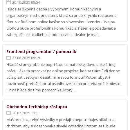
20.10.2025 08:54
Hľadá sa šikovná osoba s výbornými komunikačnými a
organizačnými schopnosťami, ktorá sa pridá k rýchlo rastúcemu
tímu v oficiálnom online kasíne so slovenskou licenciou. Tvojou
úlohou bude profesionálna komunikácia, riešenie požiadaviek a
zabezpečenie hladkého chodu servisu. Ideálne je mať...
Frontend programátor / pomocník
27.08.2025 09:19
Hľadáš si privyrobenie popri štúdiu, materskej dovolenke či inej
práci? Láka ťa pracovať na online projekte, kde sa tisíce ľudí denne
učia písať všetkými desiatimi hravou formou? Potom zbystri
pozornosť, pretože portál psanihrave.sk má pre teba voľné miesto.
Firma hľadá do tímu pomocníka, ktorý...
Obchodno-technický zástupca
20.07.2025 13:11
Máš preukazateľné výsledky v predaji a nepotrebuješ nikoho za
chrbtom, aby si dosahoval/a skvelé výsledky? Potom sa ti bude