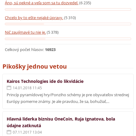
Áno, sú pekné a veľa som sa tu dozvedel.
(6 235)
Chcelo by to ešte nejaké úpravy.
(5 310)
Nič zaujímavé tu nie je.
(5 378)
Celkový počet hlasov:
16923
Pikošky jednou vetou
Kairos Technologies ide do likvidácie
14.01.2018 11:45
Princíp pyramídovej hry/Ponziho schémy je pre obyvateľov strednej
Európy pomerne známy. Je ale pravdou, že sa, bohužiaľ,...
Hlavná líderka biznisu OneCoin, Ruja Ignatova, bola
údajne zatknutá
07.11.2017 13:04