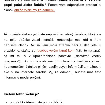
popri práci alebo štúdiu
? Potom vám odporúčam prečítať si
.
článok
online výskumy za odmenu
Ak poznáte alebo využívate nejaký internetový zárobok, ktorý ste
na tejto stránke zatiaľ nenašli, kontaktujte ma, rád o ňom
napíšem článok. Ak sa vám moja stránka páči a sledujete ju
pravidelne, staňte sa
facebookovým fanúšikom
(kliknite na ,,páči
sa mi to" a v upozorneniach nastavte ,,dostávať všetky
príspevky"). Do budúcnosti mám v pláne napísať oveľa viac
hodnotnejších článkov plných zaujímavých informácií a možností,
ako si na internete zarobiť. Vy, za odmenu, budete mať tieto
informácie medzi prvými.
Cieľom tohto webu je:
pomôcť každému, kto pomoc hľadá.