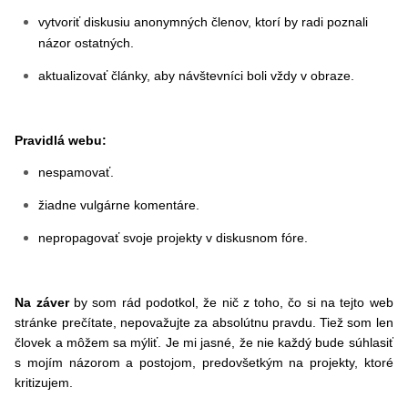
vytvoriť diskusiu anonymných členov, ktorí by radi poznali
názor ostatných.
aktualizovať články, aby návštevníci boli vždy v obraze.
Pravidlá webu:
nespamovať.
žiadne vulgárne komentáre.
nepropagovať svoje projekty v diskusnom fóre.
Na záver
by som rád podotkol, že nič z toho, čo si na tejto web
stránke prečítate, nepovažujte za absolútnu pravdu. Tiež som len
človek a môžem sa mýliť. Je mi jasné, že nie každý bude súhlasiť
s mojím názorom a postojom, predovšetkým na projekty, ktoré
kritizujem.