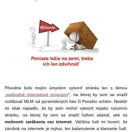
Pôvodne bolo mojím úmyslom vytvoriť stránku len s témou
„
podvodné internetové programy
“, na ktorej by som sa snažil
rozlišovať MLM od pyramídových hier či Ponziho schém. Neskôr
mi však napadlo, že by som mohol vytvoriť nejakú rozumnú
stránku, na ktorej by som sa snažil ľuďom ukázať, aké sú
možnosti zarábania cez internet
. Väčšina ľudí mi hovorí, že
zárobok na internete je mýtus, len balamutenie a klamanie ľudí.