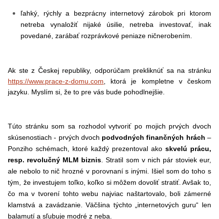
ľahký, rýchly a bezprácny internetový zárobok pri ktorom
netreba vynaložiť nijaké úsilie, netreba investovať, inak
povedané, zarábať rozprávkové peniaze ničnerobením.
Ak ste z Českej republiky, odporúčam prekliknúť sa na stránku
https://www.prace-z-domu.com
, ktorá je kompletne v českom
jazyku. Myslím si, že to pre vás bude pohodlnejšie.
Túto stránku som sa rozhodol vytvoriť po mojich prvých dvoch
skúsenostiach - prvých dvoch
podvodných finančných hrách
–
Ponziho schémach, ktoré každý prezentoval ako
skvelú prácu,
resp. revolučný MLM biznis
. Stratil som v nich pár stoviek eur,
ale nebolo to nič hrozné v porovnaní s inými. Išiel som do toho s
tým, že investujem toľko, koľko si môžem dovoliť stratiť. Avšak to,
čo ma v tvorení tohto webu najviac naštartovalo, boli zámerné
klamstvá a zavádzanie. Väčšina týchto „internetových guru“ len
balamutí a sľubuje modré z neba.