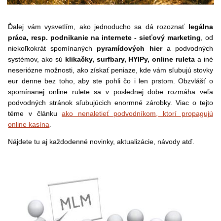
Ďalej vám vysvetlím, ako jednoducho sa dá rozoznať
legálna
práca, resp. podnikanie na internete - sieťový marketing
, od
niekoľkokrát spomínaných
pyramídových hier
a podvodných
systémov, ako sú
klikačky, surfbary, HYIPy, online ruleta
a iné
neseriózne možnosti, ako získať peniaze, kde vám sľubujú stovky
eur denne bez toho, aby ste pohli čo i len prstom. Obzvlášť o
spomínanej online rulete sa v poslednej dobe rozmáha veľa
podvodných stránok sľubujúcich enormné zárobky. Viac o tejto
téme v článku
ako nenaletieť podvodníkom, ktorí propagujú
online kasína
.
Nájdete tu aj každodenné novinky, aktualizácie, návody atď.