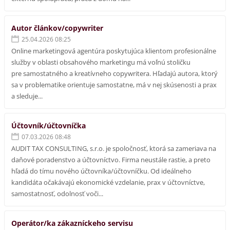
Autor článkov/copywriter
25.04.2026 08:25
Online marketingová agentúra poskytujúca klientom profesionálne
služby v oblasti obsahového marketingu má voľnú stoličku
pre samostatného a kreatívneho copywritera. Hľadajú autora, ktorý
sa v problematike orientuje samostatne, má v nej skúsenosti a prax
a sleduje...
Účtovník/účtovníčka
07.03.2026 08:48
AUDIT TAX CONSULTING, s.r.o. je spoločnosť, ktorá sa zameriava na
daňové poradenstvo a účtovníctvo. Firma neustále rastie, a preto
hľadá do tímu nového účtovníka/účtovníčku. Od ideálneho
kandidáta očakávajú ekonomické vzdelanie, prax v účtovníctve,
samostatnosť, odolnosť voči...
Operátor/ka zákazníckeho servisu