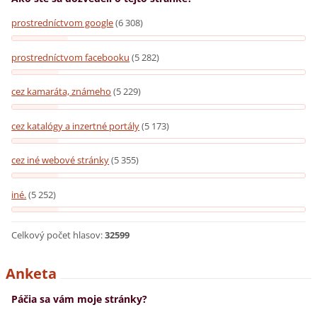
prostredníctvom google
(6 308)
prostredníctvom facebooku
(5 282)
cez kamaráta, známeho
(5 229)
cez katalógy a inzertné portály
(5 173)
cez iné webové stránky
(5 355)
iné.
(5 252)
Celkový počet hlasov:
32599
Anketa
Páčia sa vám moje stránky?