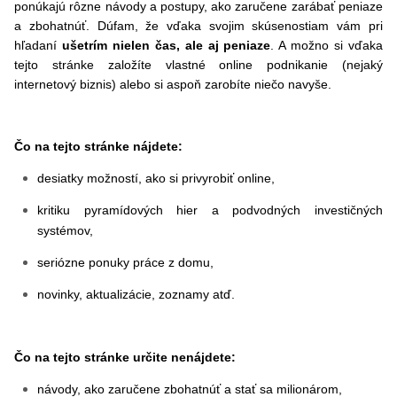
ponúkajú rôzne návody a postupy, ako zaručene zarábať peniaze
a zbohatnúť. Dúfam, že vďaka svojim skúsenostiam vám pri
hľadaní
ušetrím nielen čas, ale aj peniaze
. A možno si vďaka
tejto stránke založíte vlastné online podnikanie (nejaký
internetový biznis) alebo si aspoň zarobíte niečo navyše.
Čo na tejto stránke nájdete:
desiatky možností, ako si privyrobiť online,
kritiku pyramídových hier a podvodných investičných
systémov,
seriózne ponuky práce z domu,
novinky, aktualizácie, zoznamy atď.
Čo na tejto stránke určite nenájdete:
návody, ako zaručene zbohatnúť a stať sa milionárom,