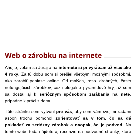
Web o zárobku na internete
Ahojte, volám sa Juraj a na
internete si privyrábam už viac ako
4 roky
. Za tú dobu som si prešiel všetkými možnými spôsobmi,
ako zarobiť peniaze online. Od malých, resp. drobných, často
nefungujúcich zárobkov, cez nelegálne pyramídové hry, až som
sa dostal aj k
serióznym spôsobom zarábania na nete
,
prípadne k práci z domu.
Túto stránku som vytvoril
pre vás
, aby som vám svojimi radami
aspoň trochu pomohol
zorientovať sa v tom, čo sa dá
pokladať za seriózny zárobok a naopak, čo je podvod
. Na
tomto webe teda nájdete aj recenzie na podvodné stránky, ktoré