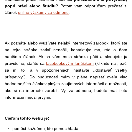
popri práci alebo štúdiu
? Potom vám odporúčam prečítať si
.
článok
online výskumy za odmenu
Ak poznáte alebo využívate nejaký internetový zárobok, ktorý ste
na tejto stránke zatiaľ nenašli, kontaktujte ma, rád o ňom
napíšem článok. Ak sa vám moja stránka páči a sledujete ju
pravidelne, staňte sa
facebookovým fanúšikom
(kliknite na ,,páči
sa mi to" a v upozorneniach nastavte ,,dostávať všetky
príspevky"). Do budúcnosti mám v pláne napísať oveľa viac
hodnotnejších článkov plných zaujímavých informácií a možností,
ako si na internete zarobiť. Vy, za odmenu, budete mať tieto
informácie medzi prvými.
Cieľom tohto webu je:
pomôcť každému, kto pomoc hľadá.