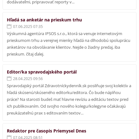
dodávateľmi, pripravovať reporty v...
Hľadá sa anketár na prieskum trhu
07.06.2025 07:35
Výskumná agentúra IPSOS s.r.o., ktorá sa venuje internetovým
prieskumom trhu a verejnej mienky hľadá na dlhodobú spoluprácu
anketárov na obvolávanie klientov. Nejde o žiadny predaj, iba
prieskum. čítaj ďalej.
Editor/ka spravodajského portál
28.04.2025 09:56
Spravodajský portál Zdravotníckydenník.sk posilňuje svoj kolektív a
hľadá skúsenú/skúseného editorku/editora. Čo bude náplňou
práce? Na starosti budeš mať hlavne revíziu a editáciu textov pred
ich publikovaním. Od svojho nového kolegu/kolegyne očakávajú
preukázateľnú prax s editovaním textov...
Redaktor pre časopis Priemysel Dnes
07.04.2025 08:51