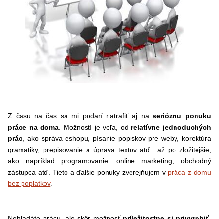
Z času na čas sa mi podarí natrafiť aj na
serióznu ponuku
práce na doma
. Možností je veľa, od
relatívne
jednoduchých
prác
, ako správa eshopu, písanie popiskov pre weby, korektúra
gramatiky, prepisovanie a úprava textov atď., až po zložitejšie,
ako napríklad programovanie, online marketing, obchodný
zástupca atď. Tieto a ďalšie ponuky zverejňujem v
práca z domu
bez poplatkov
.
Nehľadáte prácu, ale skôr možnosť
príležitostne si privyrobiť,