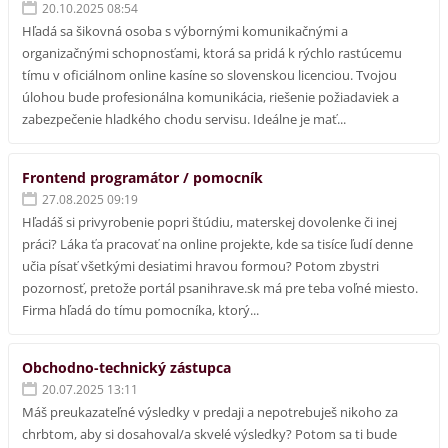
20.10.2025 08:54
Hľadá sa šikovná osoba s výbornými komunikačnými a
organizačnými schopnosťami, ktorá sa pridá k rýchlo rastúcemu
tímu v oficiálnom online kasíne so slovenskou licenciou. Tvojou
úlohou bude profesionálna komunikácia, riešenie požiadaviek a
zabezpečenie hladkého chodu servisu. Ideálne je mať...
Frontend programátor / pomocník
27.08.2025 09:19
Hľadáš si privyrobenie popri štúdiu, materskej dovolenke či inej
práci? Láka ťa pracovať na online projekte, kde sa tisíce ľudí denne
učia písať všetkými desiatimi hravou formou? Potom zbystri
pozornosť, pretože portál psanihrave.sk má pre teba voľné miesto.
Firma hľadá do tímu pomocníka, ktorý...
Obchodno-technický zástupca
20.07.2025 13:11
Máš preukazateľné výsledky v predaji a nepotrebuješ nikoho za
chrbtom, aby si dosahoval/a skvelé výsledky? Potom sa ti bude