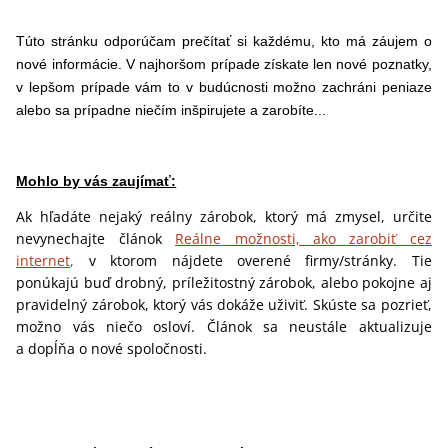
Túto stránku odporúčam prečítať si každému, kto má záujem o
nové informácie. V najhoršom prípade získate len nové poznatky,
v lepšom prípade vám to v budúcnosti možno zachráni peniaze
alebo sa prípadne niečím inšpirujete a zarobíte...
Mohlo by vás zaujímať:
Ak hľadáte nejaký reálny zárobok, ktorý má zmysel, určite
nevynechajte článok
Reálne možnosti, ako zarobiť cez
internet
,
v ktorom nájdete overené firmy/stránky. Tie
ponúkajú buď drobný, príležitostný zárobok, alebo pokojne aj
pravidelný zárobok, ktorý vás dokáže uživiť. Skúste sa pozrieť,
možno vás niečo osloví. Článok sa neustále aktualizuje
a dopĺňa o nové spoločnosti.