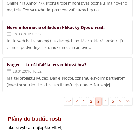
Online hra Anno1777, ktorú určite mnohí z vás poznajú, má nového
majiteľa. Ten sa rozhodol premenovať názov hry na...
Nové informácie ohľadom klikačky Ojooo wad.
16.03.2016 03:32
tento web bol zaradený (na viacerých portáloch, ktoré prešetrujú
činnosť podvodných stránok) medzi scamové...
Ivugeo – končí ďalšia pyramídová hra?
28.01.2016 10:52
Majiteľ projektu Ivugeo, Daniel Nogol, oznamuje svojim partnerom
(investorom) koniec ich sna o finančnej slobode. Na svojej...
<<
<
1
2
3
4
5
>
>>
Plány do budúcnosti
- ako si vybrať najlepšie MLM,