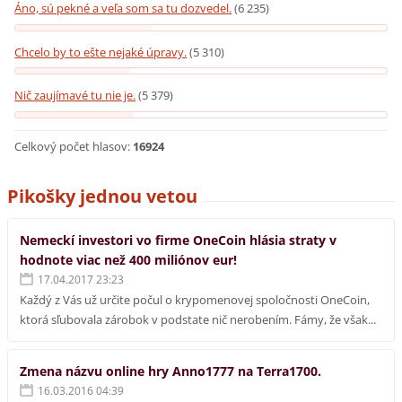
Áno, sú pekné a veľa som sa tu dozvedel.
(6 235)
Chcelo by to ešte nejaké úpravy.
(5 310)
Nič zaujímavé tu nie je.
(5 379)
Celkový počet hlasov:
16924
Pikošky jednou vetou
Nemeckí investori vo firme OneCoin hlásia straty v
hodnote viac než 400 miliónov eur!
17.04.2017 23:23
Každý z Vás už určite počul o krypomenovej spoločnosti OneCoin,
ktorá sľubovala zárobok v podstate nič nerobením. Fámy, že však...
Zmena názvu online hry Anno1777 na Terra1700.
16.03.2016 04:39