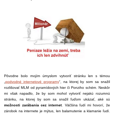
Pôvodne bolo mojím úmyslom vytvoriť stránku len s témou
„
podvodné internetové programy
“, na ktorej by som sa snažil
rozlišovať MLM od pyramídových hier či Ponziho schém. Neskôr
mi však napadlo, že by som mohol vytvoriť nejakú rozumnú
stránku, na ktorej by som sa snažil ľuďom ukázať, aké sú
možnosti zarábania cez internet
. Väčšina ľudí mi hovorí, že
zárobok na internete je mýtus, len balamutenie a klamanie ľudí.