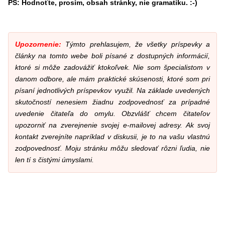
PS: Hodnoťte, prosím, obsah stránky, nie gramatiku. :-)
Upozornenie:
Týmto prehlasujem, že všetky príspevky a
články na tomto webe boli písané z dostupných informácií,
ktoré si môže zadovážiť ktokoľvek. Nie som špecialistom v
danom odbore, ale mám praktické skúsenosti, ktoré som pri
písaní jednotlivých príspevkov využil. Na základe uvedených
skutočností nenesiem žiadnu zodpovednosť za prípadné
uvedenie čitateľa do omylu. Obzvlášť chcem čitateľov
upozorniť na zverejnenie svojej e-mailovej adresy. Ak svoj
kontakt zverejníte napríklad v diskusii, je to na vašu vlastnú
zodpovednosť. Moju stránku môžu sledovať rôzni ľudia, nie
len tí s čistými úmyslami.