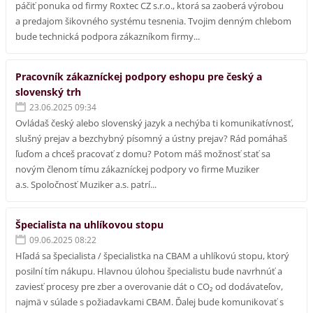
páčiť ponuka od firmy Roxtec CZ s.r.o., ktorá sa zaoberá výrobou
a predajom šikovného systému tesnenia. Tvojim denným chlebom
bude technická podpora zákazníkom firmy...
Pracovník zákazníckej podpory eshopu pre český a
slovenský trh
23.06.2025 09:34
Ovládaš český alebo slovenský jazyk a nechýba ti komunikatívnosť,
slušný prejav a bezchybný písomný a ústny prejav? Rád pomáhaš
ľuďom a chceš pracovať z domu? Potom máš možnosť stať sa
novým členom tímu zákazníckej podpory vo firme Muziker
a.s. Spoločnosť Muziker a.s. patrí...
Špecialista na uhlíkovou stopu
09.06.2025 08:22
Hľadá sa špecialista / špecialistka na CBAM a uhlíkovú stopu, ktorý
posilní tím nákupu. Hlavnou úlohou špecialistu bude navrhnúť a
zaviesť procesy pre zber a overovanie dát o CO₂ od dodávateľov,
najmä v súlade s požiadavkami CBAM. Ďalej bude komunikovať s