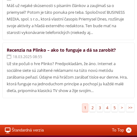
Máš už nejaké skúsenosti s písaním článkov a zaujímaš sa o
priemysel? Potom je táto ponuka pre teba. Spoločnosť BUSINESS
MEDIA, spol. s r.o., ktorá vlastní časopis Priemysel Dnes, rozširuje
svoje aktivity a hľadá externého redaktora. Ten bude mať na
starosti vykonávanie telefonických (niekedy aj...
Recenzia na Plinko – ako to funguje a dá sa zarobiť?
18.03.2025 08:55
Už ste počuli o hre Plinko? Predpokladám, že áno. Internet a
sociálne siete sú zahltené reklamami na túto novú metódu
zarábania peňazí. Údajne má hráčom zarábať tisíce eur denne. Hra,
ktorá funguje na jednoduchom princípe a pochopí ju každé malé
dieťa, pripomína klasickú TV show a žije svojím...
1
2
3
4
5
>
>>
Štandardná verzia
To Top