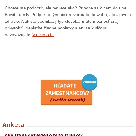
Chcete ma podporiť, ale neviete ako? Pripojte sa k nám do tímu
Bewit Family. Podporíte tým nielen tvorbu tohto webu, ale aj svoje
zdravie. A ak ste podnikavý typ človeka, máte možnosť si aj
privyrobiť. Neplatíte žiadne poplatky a ani sa k ničomu
.
nezaväzujete.
Viac info tu
Anketa
Ako ste sa dozvedeli o tejto stránke?