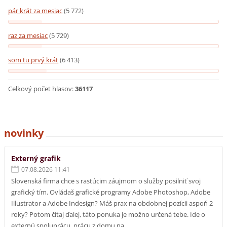
pár krát za mesiac
(5 772)
raz za mesiac
(5 729)
som tu prvý krát
(6 413)
Celkový počet hlasov:
36117
novinky
Externý grafik
07.08.2026 11:41
Slovenská firma chce s rastúcim záujmom o služby posilniť svoj
grafický tím. Ovládaš grafické programy Adobe Photoshop, Adobe
Illustrator a Adobe Indesign? Máš prax na obdobnej pozícii aspoň 2
roky? Potom čítaj ďalej, táto ponuka je možno určená tebe. Ide o
externú spoluprácu, prácu z domu na...