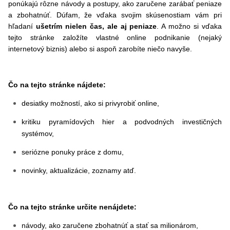
ponúkajú rôzne návody a postupy, ako zaručene zarábať peniaze
a zbohatnúť. Dúfam, že vďaka svojim skúsenostiam vám pri
hľadaní
ušetrím nielen čas, ale aj peniaze
. A možno si vďaka
tejto stránke založíte vlastné online podnikanie (nejaký
internetový biznis) alebo si aspoň zarobíte niečo navyše.
Čo na tejto stránke nájdete:
desiatky možností, ako si privyrobiť online,
kritiku pyramídových hier a podvodných investičných
systémov,
seriózne ponuky práce z domu,
novinky, aktualizácie, zoznamy atď.
Čo na tejto stránke určite nenájdete:
návody, ako zaručene zbohatnúť a stať sa milionárom,