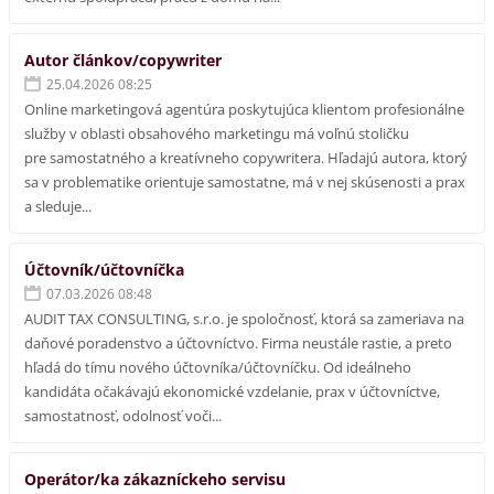
Autor článkov/copywriter
25.04.2026 08:25
Online marketingová agentúra poskytujúca klientom profesionálne
služby v oblasti obsahového marketingu má voľnú stoličku
pre samostatného a kreatívneho copywritera. Hľadajú autora, ktorý
sa v problematike orientuje samostatne, má v nej skúsenosti a prax
a sleduje...
Účtovník/účtovníčka
07.03.2026 08:48
AUDIT TAX CONSULTING, s.r.o. je spoločnosť, ktorá sa zameriava na
daňové poradenstvo a účtovníctvo. Firma neustále rastie, a preto
hľadá do tímu nového účtovníka/účtovníčku. Od ideálneho
kandidáta očakávajú ekonomické vzdelanie, prax v účtovníctve,
samostatnosť, odolnosť voči...
Operátor/ka zákazníckeho servisu