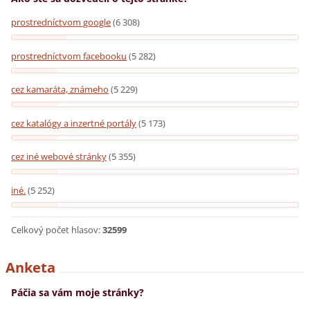
prostredníctvom google
(6 308)
prostredníctvom facebooku
(5 282)
cez kamaráta, známeho
(5 229)
cez katalógy a inzertné portály
(5 173)
cez iné webové stránky
(5 355)
iné.
(5 252)
Celkový počet hlasov:
32599
Anketa
Páčia sa vám moje stránky?