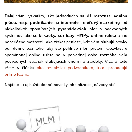
Ďalej vám vysvetlím, ako jednoducho sa dá rozoznať
legálna
práca, resp. podnikanie na internete - sieťový marketing
, od
niekoľkokrát spomínaných
pyramídových hier
a podvodných
systémov, ako sú
klikačky, surfbary, HYIPy, online ruleta
a iné
neseriózne možnosti, ako získať peniaze, kde vám sľubujú stovky
eur denne bez toho, aby ste pohli čo i len prstom. Obzvlášť o
spomínanej online rulete sa v poslednej dobe rozmáha veľa
podvodných stránok sľubujúcich enormné zárobky. Viac o tejto
téme v článku
ako nenaletieť podvodníkom, ktorí propagujú
online kasína
.
Nájdete tu aj každodenné novinky, aktualizácie, návody atď.