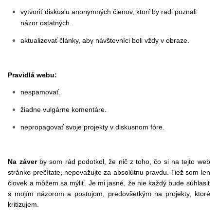
vytvoriť diskusiu anonymných členov, ktorí by radi poznali
názor ostatných.
aktualizovať články, aby návštevníci boli vždy v obraze.
Pravidlá webu:
nespamovať.
žiadne vulgárne komentáre.
nepropagovať svoje projekty v diskusnom fóre.
Na záver
by som rád podotkol, že nič z toho, čo si na tejto web
stránke prečítate, nepovažujte za absolútnu pravdu. Tiež som len
človek a môžem sa mýliť. Je mi jasné, že nie každý bude súhlasiť
s mojím názorom a postojom, predovšetkým na projekty, ktoré
kritizujem.