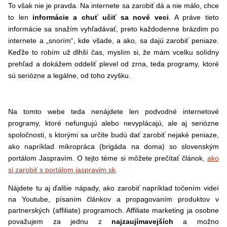
To však nie je pravda. Na internete sa zarobiť dá a nie málo, chce
to len
informácie a chuť učiť sa nové veci
. A práve tieto
informácie sa snažím vyhľadávať, preto každodenne brázdim po
internete a „snorím“, kde všade, a ako, sa dajú zarobiť peniaze.
Keďže to robím už dlhší čas, myslím si, že mám vcelku solídny
prehľad a dokážem oddeliť plevel od zrna, teda programy, ktoré
sú seriózne a legálne, od toho zvyšku.
Na tomto webe teda nenájdete len podvodné internetové
programy, ktoré nefungujú alebo nevyplácajú, ale aj seriózne
spoločnosti, s ktorými sa určite budú dať zarobiť nejaké peniaze,
ako napríklad mikropráca (brigáda na doma) so slovenským
portálom Jaspravím. O tejto téme si môžete prečítať článok
,
ako
si zarobiť s portálom jaspravim.sk
.
Nájdete tu aj ďalšie nápady, ako zarobiť napríklad točením videí
na Youtube, písaním článkov a propagovaním produktov v
partnerských (affiliate) programoch. Affiliate marketing ja osobne
považujem za jednu z
najzaujímavejších
a možno