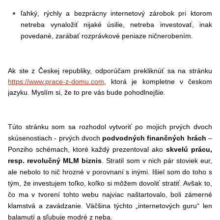
ľahký, rýchly a bezprácny internetový zárobok pri ktorom
netreba vynaložiť nijaké úsilie, netreba investovať, inak
povedané, zarábať rozprávkové peniaze ničnerobením.
Ak ste z Českej republiky, odporúčam prekliknúť sa na stránku
https://www.prace-z-domu.com
, ktorá je kompletne v českom
jazyku. Myslím si, že to pre vás bude pohodlnejšie.
Túto stránku som sa rozhodol vytvoriť po mojich prvých dvoch
skúsenostiach - prvých dvoch
podvodných finančných hrách
–
Ponziho schémach, ktoré každý prezentoval ako
skvelú prácu,
resp. revolučný MLM biznis
. Stratil som v nich pár stoviek eur,
ale nebolo to nič hrozné v porovnaní s inými. Išiel som do toho s
tým, že investujem toľko, koľko si môžem dovoliť stratiť. Avšak to,
čo ma v tvorení tohto webu najviac naštartovalo, boli zámerné
klamstvá a zavádzanie. Väčšina týchto „internetových guru“ len
balamutí a sľubuje modré z neba.