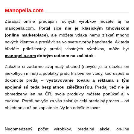
Manopella.com
Zarábať online predajom ručných výrobkov môžete aj na
manopella.com
. Portál síce
nie je klasickým trhoviskom
(online marketplace)
, ale môžete vďaka nemu získať mnoho
nových klientov a presláviť sa vo svete tvorby handmade. Ak teda
hľadáte príležitostný predaj vlastných výrobkov, môže byť
manopella.com
dobrým radcom na začiatok
.
Založíte si zadarmo svoj malý obchod (navyše je to otázka len
niekoľkých minút) a poplatky prídu k slovu len vtedy, keď úspešne
dokončíte predaj –
vystavovanie tovaru a reklama s tým
spojená sú teda bezplatnou záležitosťou
. Predaj tiež nie je
obmedzený len na ČR, svoje produkty môžete ponúkať aj v
cudzine. Portál navyše za vás zaisťuje celý predajný proces – od
objednania až po zaplatenie. Vy len odošlete tovar.
Neobmedzený počet výrobkov, predajné akcie, on-line