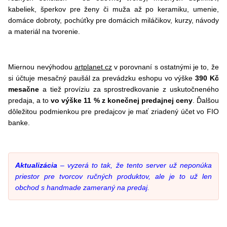
kabeliek, šperkov pre ženy či muža až po keramiku, umenie,
domáce dobroty, pochúťky pre domácich miláčikov, kurzy, návody
a materiál na tvorenie.
Miernou nevýhodou
artplanet.cz
v porovnaní s ostatnými je to, že
si účtuje mesačný paušál za prevádzku eshopu vo výške
390 Kč
mesačne
a tiež províziu za sprostredkovanie z uskutočneného
predaja, a to
vo výške 11 % z konečnej predajnej ceny
. Ďalšou
dôležitou podmienkou pre predajcov je mať zriadený účet vo FIO
banke.
Aktualizácia
– vyzerá to tak, že tento server už neponúka
priestor pre tvorcov ručných produktov, ale je to už len
obchod s handmade zameraný na predaj.