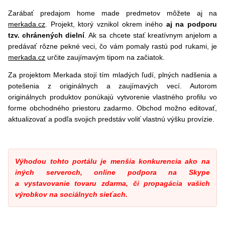
Zarábať predajom home made predmetov môžete aj na
merkada.cz
. Projekt, ktorý vznikol okrem iného
aj na podporu
tzv. chránených dielní
. Ak sa chcete stať kreatívnym anjelom a
predávať rôzne pekné veci, čo vám pomaly rastú pod rukami, je
merkada.cz
určite zaujímavým tipom na začiatok.
Za projektom Merkada stojí tím mladých ľudí, plných nadšenia a
potešenia z originálnych a zaujímavých vecí. Autorom
originálnych produktov ponúkajú vytvorenie vlastného profilu vo
forme obchodného priestoru zadarmo. Obchod možno editovať,
aktualizovať a podľa svojich predstáv voliť vlastnú výšku provízie.
Výhodou tohto portálu je menšia konkurencia ako na
iných serveroch, online podpora na Skype
a vystavovanie tovaru zdarma, či propagácia vašich
výrobkov na sociálnych sieťach.