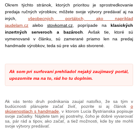
Okrem týchto stránok, ktorých prioritou je sprostredkovanie
predaja ručných výrobkov, môžete svoje výtvory predávať aj na
iných,
všeobecných portáloch, ako napríklad
jaudelam.cz
alebo
stovkomat.cz
, poprípade na
klasických
inzertných serveroch a bazároch
. Avšak tie, ktoré sú
vymenované v článku, sú zamerané priamo len na predaj
handmade výrobkov, teda sú pre vás ako stvorené.
Ak som pri surfovaní prehliadol nejaký zaujímavý portál,
upozornite ma na to, rád ho tu doplním.
Ak vás tento druh podnikania zaujal natoľko, že sa tým v
budúcnosti plánujete začať živiť, pozrite si aj článok
o
skúsenostiach s handmade
, v ktorom Lucia Bystrianska popisuje
svoje začiatky. Nájdete tam jej postrehy, čoho je dobré vyvarovať
sa, pár rád a tipov, ako začať, a tiež možnosti, kde by ste mohli
svoje výtvory predávať.