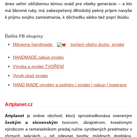
dnes veľmi obľúbenou témou snáď pre všetky generácie – a kto
má šikovné ruky, má zabezpečený dlhodobý pekný príjem navyše
k príjmu svojho zamestnania, k dôchodku alebo tiež popri štúdiu.
Ďalšie FB skupiny
:
Milujeme handmade
tvoření všeho druhu, prodej
HANDMADE nákup prodej
Výroba a prodej TVOŘENÍ
Vyrob,ukaž,prodej
HAND MADE výrobky a potřeby / prodej / nákup / inspirace
Artplanet.cz
Artplanet
je online obchod, ktorý sprostredkováva overeným
českým a slovenským
tvorcom, dizajnérom, kreatívnym
výrobcom a remeselníkom predaj ručne vyrobených predmetov v
rôznych sekciách – od odevnej tvorby, módnych doplnkov,