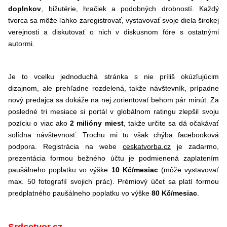
doplnkov
, bižutérie, hračiek a podobných drobností. Každý
tvorca sa môže ľahko zaregistrovať, vystavovať svoje diela širokej
verejnosti a diskutovať o nich v diskusnom fóre s ostatnými
autormi.
Je to vcelku jednoduchá stránka s nie príliš okúzľujúcim
dizajnom, ale prehľadne rozdelená, takže návštevník, prípadne
nový predajca sa dokáže na nej zorientovať behom pár minút. Za
posledné tri mesiace si portál v globálnom ratingu zlepšil svoju
pozíciu o viac ako
2 milióny miest
, takže určite sa dá očakávať
solídna návštevnosť. Trochu mi tu však chýba facebooková
podpora. Registrácia na webe
ceskatvorba.cz
je zadarmo,
prezentácia formou bežného účtu je podmienená zaplatením
paušálneho poplatku vo výške
10 Kč/mesiac
(môže vystavovať
max. 50 fotografií svojich prác). Prémiový účet sa platí formou
predplatného paušálneho poplatku vo výške
80 Kč/mesiac
.