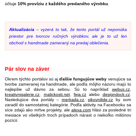
účtuje
10% províziu z každého predaného výrobku
.
Aktualizácia
– vyzerá to tak, že tento portál už neponúka
priestor pre tvorcov ručných výrobkov, ale je to už len
obchod s handmade zameraný na predaj oblečenia.
Pár slov na záver
Okrem týchto portálov sú aj
ďalšie fungujúce weby
venujúce sa
tvorbe zameranej na handmade, ale podľa môjho názoru majú to
najlepšie už dávno za sebou. Sú to napríklad
webus.cz
,
kreativnigalerie.cz
,
malickosti.net
,
feja.cz
alebo
designdock.cz
.
Nasledujúce dva portály –
merkada.cz
,
sikovnilide.cz
by som
zaradil do samostatnej kategórie. Podľa aktivity na Facebooku sa
síce zdajú ako mŕtve projekty, ale
alexa.com
hlási za posledné tri
mesiace vo všetkých troch prípadoch nárast o niekoľko miliónov
pozícií.