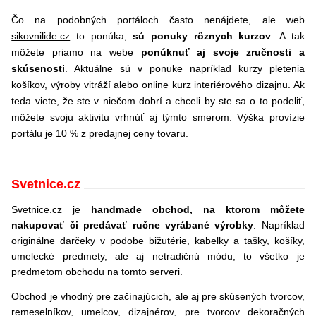
Čo na podobných portáloch často nenájdete, ale web
sikovnilide.cz
to ponúka,
sú ponuky rôznych kurzov
. A tak
môžete priamo na webe
ponúknuť aj svoje zručnosti a
skúsenosti
. Aktuálne sú v ponuke napríklad kurzy pletenia
košíkov, výroby vitráží alebo online kurz interiérového dizajnu. Ak
teda viete, že ste v niečom dobrí a chceli by ste sa o to podeliť,
môžete svoju aktivitu vrhnúť aj týmto smerom. Výška provízie
portálu je 10 % z predajnej ceny tovaru.
Svetnice.cz
Svetnice.cz
je
handmade obchod, na ktorom môžete
nakupovať či predávať ručne vyrábané výrobky
. Napríklad
originálne darčeky v podobe bižutérie, kabelky a tašky, košíky,
umelecké predmety, ale aj netradičnú módu, to všetko je
predmetom obchodu na tomto serveri.
Obchod je vhodný pre začínajúcich, ale aj pre skúsených tvorcov,
remeselníkov, umelcov, dizajnérov, pre tvorcov dekoračných