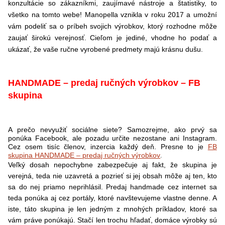
konzultácie so zákazníkmi, zaujímavé nástroje a štatistiky, to
všetko na tomto webe! Manopella vznikla v roku 2017 a umožní
vám podeliť sa o príbeh svojich výrobkov, ktorý rozhodne môže
zaujať širokú verejnosť. Cieľom je jediné, vhodne ho podať a
ukázať, že vaše ručne vyrobené predmety majú krásnu dušu.
HANDMADE – predaj ručných výrobkov – FB
skupina
A prečo nevyužiť sociálne siete? Samozrejme, ako prvý sa
ponúka Facebook, ale pozadu určite nezostane ani Instagram.
Cez osem tisíc členov, inzercia každý deň. Presne to je
FB
.
skupina HANDMADE – predaj ručných výrobkov
Veľký dosah nepochybne zabezpečuje aj fakt, že skupina je
verejná, teda nie uzavretá a pozrieť si jej obsah môže aj ten, kto
sa do nej priamo neprihlásil. Predaj handmade cez internet sa
teda ponúka aj cez portály, ktoré navštevujeme vlastne denne. A
iste, táto skupina je len jedným z mnohých príkladov, ktoré sa
vám práve ponúkajú. Stačí len trochu hľadať, domáce výrobky sú