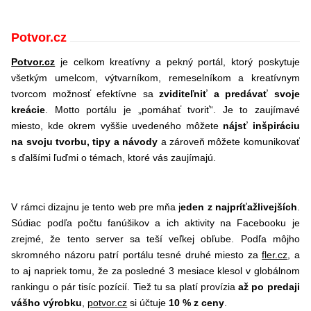
Potvor.cz
Potvor.cz
je celkom kreatívny a pekný portál, ktorý poskytuje
všetkým umelcom, výtvarníkom, remeselníkom a kreatívnym
tvorcom možnosť efektívne sa
zviditeľniť a predávať svoje
kreácie
. Motto portálu je „pomáhať tvoriť“. Je to zaujímavé
miesto, kde okrem vyššie uvedeného môžete
nájsť inšpiráciu
na svoju tvorbu, tipy a návody
a zároveň môžete komunikovať
s ďalšími ľuďmi o témach, ktoré vás zaujímajú.
V rámci dizajnu je tento web pre mňa j
eden z najpríťažlivejších
.
Súdiac podľa počtu fanúšikov a ich aktivity na Facebooku je
zrejmé, že tento server sa teší veľkej obľube. Podľa môjho
skromného názoru patrí portálu tesné druhé miesto za
fler.cz
, a
to aj napriek tomu, že za posledné 3 mesiace klesol v globálnom
rankingu o pár tisíc pozícií. Tiež tu sa platí provízia
až po predaji
vášho výrobku
,
potvor.cz
si účtuje
10 % z ceny
.