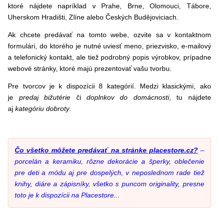
ktoré nájdete napríklad v Prahe, Brne, Olomouci, Tábore,
Uherskom Hradišti, Zlíne alebo Českých Budějoviciach.
Ak chcete predávať na tomto webe, ozvite sa v kontaktnom
formulári, do ktorého je nutné uviesť meno, priezvisko, e-mailový
a telefonický kontakt, ale tiež podrobný popis výrobkov, prípadne
webové stránky, ktoré majú prezentovať vašu tvorbu.
Pre tvorcov je k dispozícii 8 kategórií. Medzi klasickými, ako
je
predaj bižutérie
či
doplnkov do domácnosti
, tu nájdete
aj
kategóriu dobroty
.
Čo všetko môžete predávať na stránke placestore.cz?
–
porcelán a keramiku, rôzne dekorácie a šperky, oblečenie
pre deti a módu aj pre dospelých, v neposlednom rade tiež
knihy, diáre a zápisníky, všetko s puncom originality, presne
toto je k dispozícii na Placestore...