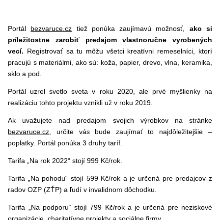
Portál
bezvaruce.cz
tiež ponúka zaujímavú možnosť,
ako si
príležitostne zarobiť predajom vlastnoručne vyrobených
vecí.
Registrovať sa tu môžu všetci kreatívni remeselníci, ktorí
pracujú s materiálmi, ako sú: koža, papier, drevo, vlna, keramika,
sklo a pod.
Portál uzrel svetlo sveta v roku 2020, ale prvé myšlienky na
realizáciu tohto projektu vznikli už v roku 2019.
Ak uvažujete nad predajom svojich výrobkov na stránke
bezvaruce.cz
, určite vás bude zaujímať to najdôležitejšie –
poplatky. Portál ponúka 3 druhy taríf.
Tarifa „Na rok 2022“ stojí 999 Kč/rok.
Tarifa „Na pohodu“ stojí 599 Kč/rok a je určená pre predajcov z
radov OZP (ZŤP) a ľudí v invalidnom dôchodku.
Tarifa „Na podporu“ stojí 799 Kč/rok a je určená pre neziskové
organizácie, charitatívne projekty a sociálne firmy.