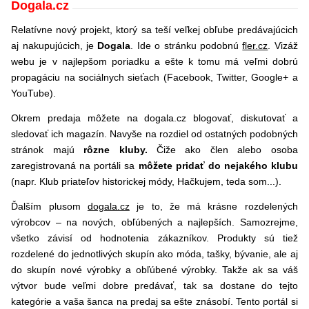
Dogala.cz
Relatívne nový projekt, ktorý sa teší veľkej obľube predávajúcich
aj nakupujúcich, je
Dogala
. Ide o stránku podobnú
fler.cz
. Vizáž
webu je v najlepšom poriadku a ešte k tomu má veľmi dobrú
propagáciu na sociálnych sieťach (Facebook, Twitter, Google+ a
YouTube).
Okrem predaja môžete na dogala.cz blogovať, diskutovať a
sledovať ich magazín. Navyše na rozdiel od ostatných podobných
stránok majú
rôzne kluby.
Čiže ako člen alebo osoba
zaregistrovaná na portáli sa
môžete pridať do nejakého klubu
(napr. Klub priateľov historickej módy, Hačkujem, teda som...).
Ďalším plusom
dogala.cz
je to, že má krásne rozdelených
výrobcov – na nových, obľúbených a najlepších. Samozrejme,
všetko závisí od hodnotenia zákazníkov. Produkty sú tiež
rozdelené do jednotlivých skupín ako móda, tašky, bývanie, ale aj
do skupín nové výrobky a obľúbené výrobky. Takže ak sa váš
výtvor bude veľmi dobre predávať, tak sa dostane do tejto
kategórie a vaša šanca na predaj sa ešte znásobí. Tento portál si