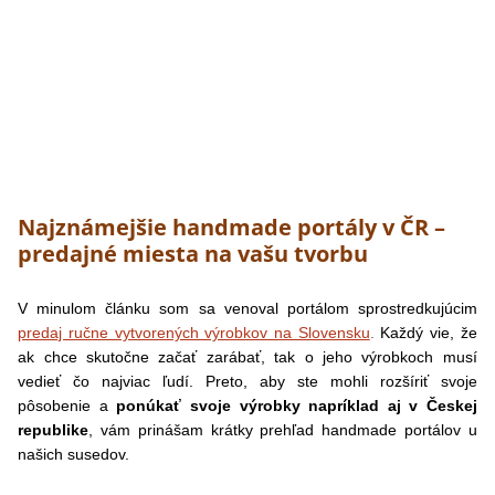
Najznámejšie handmade portály v ČR –
predajné miesta na vašu tvorbu
V minulom článku som sa venoval portálom sprostredkujúcim
predaj ručne vytvorených výrobkov na Slovensku
.
Každý vie, že
ak chce skutočne začať zarábať, tak o jeho výrobkoch musí
vedieť čo najviac ľudí. Preto, aby ste mohli rozšíriť svoje
pôsobenie a
ponúkať svoje výrobky napríklad aj v Českej
republike
, vám prinášam krátky prehľad handmade portálov u
našich susedov.