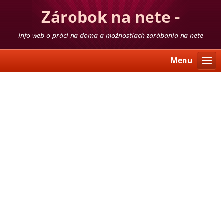
Zárobok na nete -
skúsenosti
Info web o práci na doma a možnostiach zarábania na nete
Menu