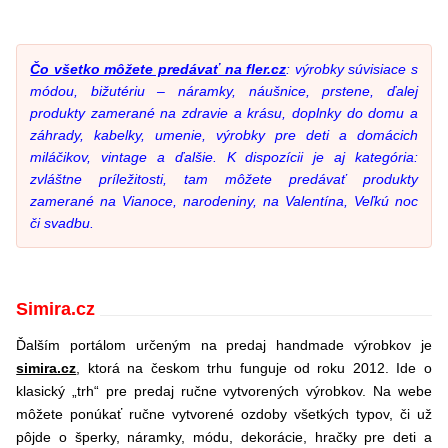
Čo všetko môžete predávať na fler.cz
: výrobky súvisiace s
módou, bižutériu – náramky, náušnice, prstene, ďalej
produkty zamerané na zdravie a krásu, doplnky do domu a
záhrady, kabelky, umenie, výrobky pre deti a domácich
miláčikov, vintage a ďalšie. K dispozícii je aj kategória:
zvláštne príležitosti
, tam môžete predávať produkty
zamerané na Vianoce, narodeniny, na Valentína, Veľkú noc
či svadbu.
Simira.cz
Ďalším portálom určeným na predaj handmade výrobkov je
simira.cz
, ktorá na českom trhu funguje od roku 2012. Ide o
klasický „trh“ pre predaj ručne vytvorených výrobkov. Na webe
môžete ponúkať ručne vytvorené ozdoby všetkých typov, či už
pôjde o šperky, náramky, módu, dekorácie, hračky pre deti a