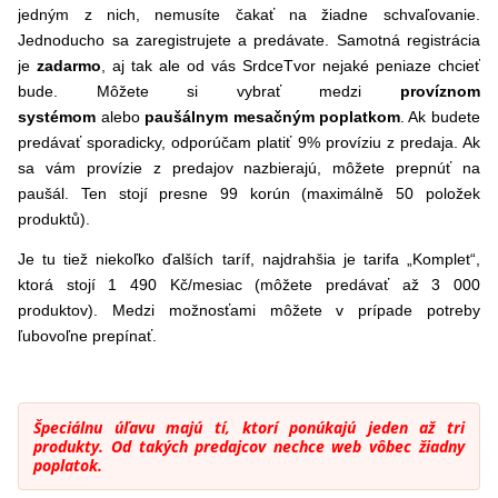
jedným z nich, nemusíte čakať na žiadne schvaľovanie.
Jednoducho sa zaregistrujete a predávate. Samotná registrácia
je
zadarmo
, aj tak ale od vás SrdceTvor nejaké peniaze chcieť
bude. Môžete si vybrať medzi
províznom
systémom
alebo
paušálnym mesačným poplatkom
. Ak budete
predávať sporadicky, odporúčam platiť 9% províziu z predaja. Ak
sa vám provízie z predajov nazbierajú, môžete prepnúť na
paušál. Ten stojí presne 99 korún (maximálně 50 položek
produktů).
Je tu tiež niekoľko ďalších taríf, najdrahšia je tarifa „Komplet“,
ktorá stojí 1 490 Kč/mesiac (môžete predávať až 3 000
produktov). Medzi možnosťami môžete v prípade potreby
ľubovoľne prepínať.
Špeciálnu úľavu majú tí, ktorí ponúkajú jeden až tri
produkty. Od takých predajcov nechce web vôbec žiadny
poplatok.