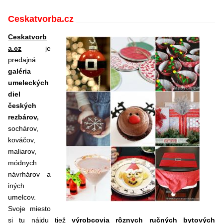
Ceskatvorba.cz
Ceskatvorb
a.cz
je
predajná
galéria
umeleckých
diel
českých
rezbárov,
sochárov,
kováčov,
maliarov,
módnych
návrhárov a
iných
umelcov.
Svoje miesto
si tu nájdu tiež
výrobcovia rôznych ručných bytových