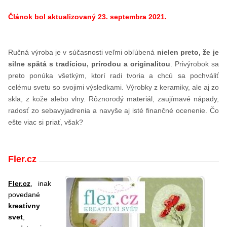
Článok bol aktualizovaný 23. septembra 2021.
Ručná výroba je v súčasnosti veľmi obľúbená
nielen preto, že je
silne spätá s tradíciou, prírodou a originalitou
. Privýrobok sa
preto ponúka všetkým, ktorí radi tvoria a chcú sa pochváliť
celému svetu so svojimi výsledkami. Výrobky z keramiky, ale aj zo
skla, z kože alebo vlny. Rôznorodý materiál, zaujímavé nápady,
radosť zo sebavyjadrenia a navyše aj isté finančné ocenenie. Čo
ešte viac si priať, však?
Fler.cz
Fler.cz
, inak
povedané
kreatívny
svet
,