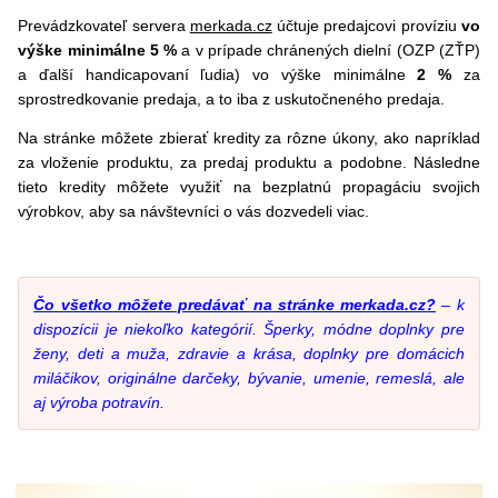
Prevádzkovateľ servera
merkada.cz
účtuje predajcovi províziu
vo
výške minimálne 5 %
a v prípade chránených dielní (OZP (ZŤP)
a ďalší handicapovaní ľudia) vo výške minimálne
2 %
za
sprostredkovanie predaja, a to iba z uskutočneného predaja.
Na stránke môžete zbierať kredity za rôzne úkony, ako napríklad
za vloženie produktu, za predaj produktu a podobne. Následne
tieto kredity môžete využiť na bezplatnú propagáciu svojich
výrobkov, aby sa návštevníci o vás dozvedeli viac.
Čo všetko môžete predávať na stránke merkada.cz?
– k
dispozícii je niekoľko kategórií. Šperky, módne doplnky pre
ženy, deti a muža, zdravie a krása, doplnky pre domácich
miláčikov, originálne darčeky, bývanie, umenie, remeslá, ale
aj výroba potravín.