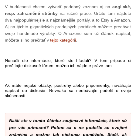
V budúcnosti chcem vytvoriť podobný zoznam aj na
anglické,
resp. zahraničné stránky
na ručné práce. Určite tam nájdete
dva najpopulárnejšie a najznámejšie portály, a to Etsy a Amazon.
Aj na týchto gigantických predajných portáloch môžete predávať
svoje handmade výrobky. O Amazone som už článok napísal,
môžete si ho prečítať v
tejto kategórii
.
Nenašli ste informácie, ktoré ste hľadali? V tom prípade si
prečítajte diskusné fórum, možno ich nájdete práve tam.
Ak máte nejaké otázky, postrehy alebo pripomienky, neváhajte
napísať do diskusie. Rovnako sa neobávajte podeliť o svoje
skúsenosti.
Našli ste v tomto článku zaujímavé informácie, ktoré sú
pre vás prínosné? Potom sa o ne podeľte so svojimi
známymi a možno tak niekomu pomôžete. Stačí, ak