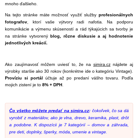
mnoho ďalšieho.
Na tejto stránke máte možnosť využiť služby
profesionálnych
fotografov
, ktorí vaše výtvory radi nafotia. Na podporu
komunikácie a výmenu skúseností a rád
týkajúcich sa tvorby je
na stránke vytvorený
blog, rôzne diskusie a aj hodnotenie
jednotlivých kreácií.
Ako zaujímavosť môžem uviesť to, že na
simira.cz
nájdete aj
výrobky staršie ako 30 rokov (konkrétne ide o kategóriu Vintage).
Províziu si portál
účtuje až po predaní vášho tovaru. Podľa
mojich zistení je to
8% + DPH
.
Čo všetko môžete predať na simira.cz
:
čokoľvek, čo sa dá
vyrobiť z materiálov, ako je vlna, drevo, keramika, plast, drôt
a podobne. K dispozícii je 7 kategórií – domov a záhrada,
pre deti, doplnky, šperky, móda, umenie a vintage.