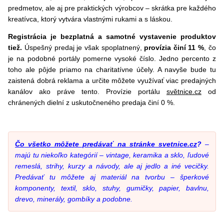
predmetov, ale aj pre praktických výrobcov – skrátka pre každého
kreatívca, ktorý vytvára vlastnými rukami a s láskou.
Registrácia je bezplatná a samotné vystavenie produktov
tiež.
Úspešný predaj je však spoplatnený,
provízia činí 11 %
, čo
je na podobné portály pomerne vysoké číslo. Jedno percento z
toho ale pôjde priamo na charitatívne účely. A navyše bude tu
zaistená dobrá reklama a určite môžete využívať viac predajných
kanálov ako práve tento. Provízie portálu
světnice.cz
od
chránených dielní z uskutočneného predaja činí 0 %.
Čo všetko môžete predávať na stránke svetnice.cz
?
–
majú tu niekoľko kategórií – vintage, keramika a sklo, ľudové
remeslá, strihy, kurzy a návody, ale aj jedlo a iné vecičky.
Predávať tu môžete aj materiál na tvorbu – šperkové
komponenty, textil, sklo, stuhy, gumičky, papier, bavlnu,
drevo, minerály, gombíky a podobne.