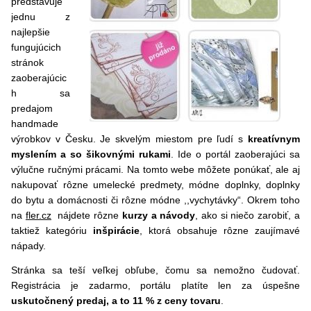
predstavuje
jednu z
najlepšie
fungujúcich
stránok
zaoberajúcic
h sa
predajom
handmade
výrobkov v Česku. Je skvelým miestom pre ľudí s
kreatívnym
myslením a so šikovnými rukami
. Ide o portál zaoberajúci sa
výlučne ručnými prácami. Na tomto webe môžete ponúkať, ale aj
nakupovať rôzne umelecké predmety, módne doplnky, doplnky
do bytu a domácnosti či rôzne módne ,,vychytávky“. Okrem toho
na
fler.cz
nájdete rôzne
kurzy a návody
, ako si niečo zarobiť, a
taktiež kategóriu
inšpirácie
, ktorá obsahuje rôzne zaujímavé
nápady.
Stránka sa teší veľkej obľube, čomu sa nemožno čudovať.
Registrácia je zadarmo, portálu platíte len za úspešne
uskutočnený predaj, a to 11 % z ceny tovaru
.