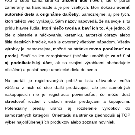
Ako o sebe sama stránka
Šikovní lidé
hovorí, ide o portál
zameraný na handmade a je pre všetkých, ktorí dokážu
oceniť
autorské diela a originálne darčeky
. Samozrejme, aj pre tých,
ktorí takéto veci vyrábajú. Sám názov napovedá, že na svoje si tu
prídu hlavne ľudia,
ktorí niečo tvoria a baví ich to.
A je jedno, či
ide o pletenie a háčkovanie, keramiku, autorské obrazy alebo
šitie detských hračiek, web je otvorený všetkým nápadom. Všetky
výrobky je, samozrejme, možné na stránke
rovno ponúknuť na
predaj
. Stačí sa len zaregistrovať (stránka umožňuje
založiť si
aj podnikateľský účet
, ak so svojimi výrobkami obchodujete
oficiálne) a poslať svoje umelecké diela do sveta.
Na portáli je registrovaných približne tisíc užívateľov, veľká
väčšina z nich sú síce ďalší predávajúci, ale pre samotných
nakupujúcich nie je registrácia povinnosťou, čo môže dosť
skresľovať rozdiel v číslach medzi predajcami a kupujúcimi.
Potenciálny predaj uľahčí aj rozdelenie výrobkov do
samostatných kategórií. Orientáciu na stránke zjednoduší aj TOP
výber najobľúbenejších produktov alebo zoznam noviniek.