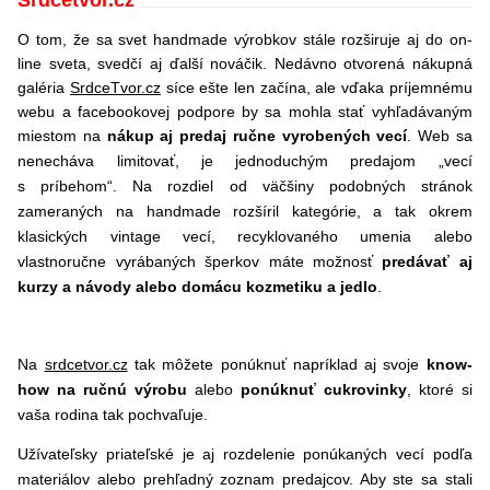
Srdcetvor.cz
O tom, že sa svet handmade výrobkov stále rozširuje aj do on-
line sveta, svedčí aj ďalší nováčik. Nedávno otvorená nákupná
galéria
SrdceTvor.cz
síce ešte len začína, ale vďaka príjemnému
webu a facebookovej podpore by sa mohla stať vyhľadávaným
miestom na
nákup aj predaj ručne vyrobených vecí
.
Web sa
nenecháva limitovať, je jednoduchým predajom „vecí
s príbehom“. Na rozdiel od väčšiny podobných stránok
zameraných na handmade rozšíril kategórie, a tak okrem
klasických vintage vecí, recyklovaného umenia alebo
vlastnoručne vyrábaných šperkov máte možnosť
predávať aj
kurzy a návody alebo domácu kozmetiku a jedlo
.
Na
srdcetvor.cz
tak môžete ponúknuť napríklad aj svoje
know-
how na ručnú výrobu
alebo
ponúknuť cukrovinky
, ktoré si
vaša rodina tak pochvaľuje.
Užívateľsky priateľské je aj rozdelenie ponúkaných vecí podľa
materiálov alebo prehľadný zoznam predajcov. Aby ste sa stali