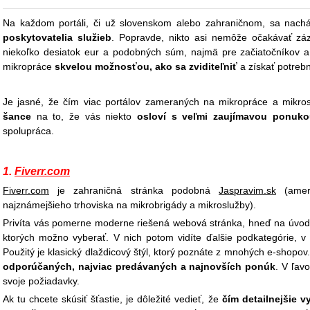
Na každom portáli, či už slovenskom alebo zahraničnom, sa nach
poskytovatelia služieb
. Popravde, nikto asi nemôže očakávať zá
niekoľko desiatok eur a podobných súm, najmä pre začiatočníkov a
mikropráce
skvelou možnosťou, ako sa zviditeľniť
a získať potrebn
Je jasné, že čím viac portálov zameraných na mikropráce a mikro
šance
na to, že vás niekto
osloví s veľmi zaujímavou ponuko
spolupráca.
1.
Fiverr.com
Fiverr.com
je zahraničná stránka podobná
Jaspravim.sk
(ameri
najznámejšieho trhoviska na mikrobrigády a mikroslužby).
Privíta vás pomerne moderne riešená webová stránka, hneď na úvod 
ktorých možno vyberať. V nich potom vidíte ďalšie podkategórie, v 
Použitý je klasický dlaždicový štýl, ktorý poznáte z mnohých e-shopov
odporúčaných, najviac predávaných a najnovších ponúk
. V ľavo
svoje požiadavky.
Ak tu chcete skúsiť šťastie, je dôležité vedieť, že
čím detailnejšie vy