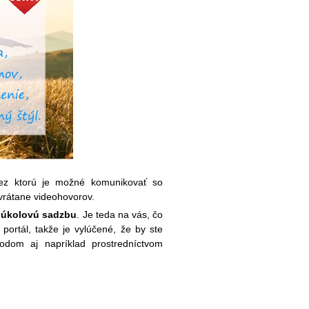
 cez ktorú je možné komunikovať so
 vrátane videohovorov.
k úkolovú sadzbu
. Je teda na vás, čo
portál, takže je vylúčené, že by ste
odom aj napríklad prostredníctvom