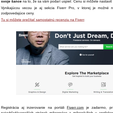
svoje šance
na to, že sa vám podarí uspieť. Cenu si môžete nastaviť 
Vynikajúcou vecou je aj sekcia Fiverr Pro, v ktorej je možné ná
zodpovedajúce ceny.
Tu si môžete prečítať samostatnú recenziu na Fiverr
.
Registrácia aj inzerovanie na portáli
Fiverr.com
je zadarmo, pri
najvyhľadávanejších stránok mikropráce a mikroslužieb v anglic