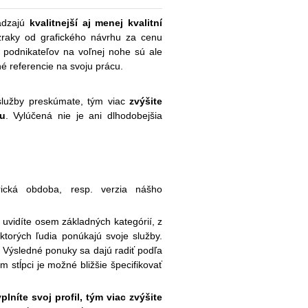
ádzajú
kvalitnejší aj menej kvalitní
zraky od grafického návrhu za cenu
 podnikateľov na voľnej nohe sú ale
é referencie na svoju prácu.
služby preskúmate, tým viac
zvýšite
u
. Vylúčená nie je ani dlhodobejšia
cká obdoba, resp. verzia nášho
uvidíte osem základných kategórií, z
ktorých ľudia ponúkajú svoje služby.
. Výsledné ponuky sa dajú radiť podľa
m stĺpci je možné bližšie špecifikovať
plníte svoj profil, tým viac zvýšite