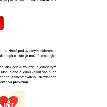
erru. Hneď pod úvodným sliderom je
odkategórie, kde je možné presnejšie
oho, akú vysokú zákazku s jednotlivým
 úloh, alebo o jednu veľkú) vás bude
jedného „zamestnávateľa" sú zdanené
entnou províziou
.