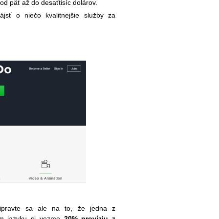
od päť až do desaťtisíc dolárov.
jsť o niečo kvalitnejšie služby za
pravte sa ale na to, že jedna z
kom jazyku si vezme
20% províziu z