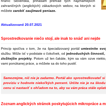
hraníc Slovenska, prinášam prehľad tých najznámejších
zahraničných (anglických) zákazkových webov, na ktorých si
môžete
zarobiť zaujímavé peniaze.
Aktualizované 20.07.2021
Sprostredkovanie niečo stojí, ale inak to snáď ani nejde
Princíp spočíva v tom, že na špecializovaný portál
umiestnite svoj
službu. Môže ísť v podstate o čokoľvek, od
jednoduchých činností, 
zložitejšie projekty
. Potom už len čakáte, kým sa vám ozve niekto
vami ponúkanej práce, a môžete sa do toho pustiť.
Samozrejme, nič nie je zadarmo. Portál ako sprostredkovateľ si
províziu v hodnote niekoľkých percent. Určite nie je na škodu 
cenu si nastaviť s ohľadom na to, aby sa vám práca stále oplati
Zoznam anglických stránok poskytujúcich mikropráce a m