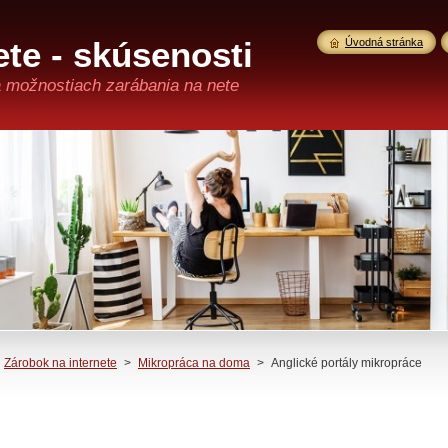
te - skúsenosti
Úvodná stránka
a možnostiach zarábania na nete
Zárobok na internete
>
Mikropráca na doma
>
Anglické portály mikropráce