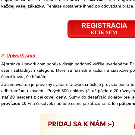
každej vašej zákazky
. Peniaze dostanete ihneď po odovzdaní práce.
2.
Upwork.com
Aj stránka
Upwork.com
ponúka dizajn podobný vyššie uvedenému Fiv
osem základných kategórií, ktoré sa následne radia na čiastkové p
špecifikovať, čo hľadáte.
Zaujímavosťou je provízny systém. Upwork si účtuje provízie podľa t
odberateľom uzavriete. Prvých 500 dolárov (či už pôjde o 20 rôznych
stáť
20 percent z celkovej ceny
. Sumy do desaťtisíc dolárov pre 
províziou 10 %
a čokoľvek nad túto sumu je zaťažené už len
päťperc