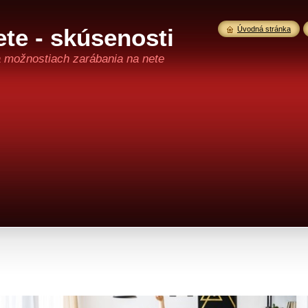
te - skúsenosti
Úvodná stránka
a možnostiach zarábania na nete