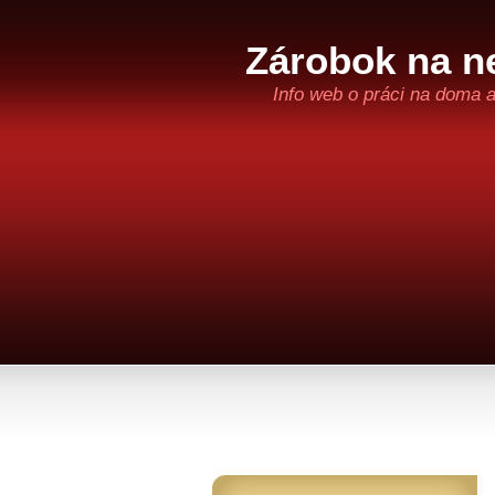
Zárobok na ne
Info web o práci na doma 