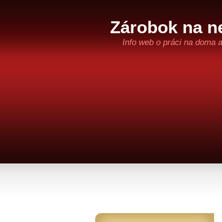
Zárobok na ne
Info web o práci na doma 