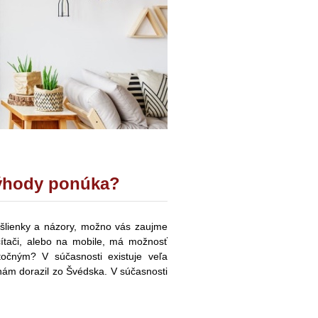
výhody ponúka?
myšlienky a názory, možno vás zaujme
očítači, alebo na mobile, má možnosť
točným? V súčasnosti existuje veľa
nám dorazil zo Švédska. V súčasnosti