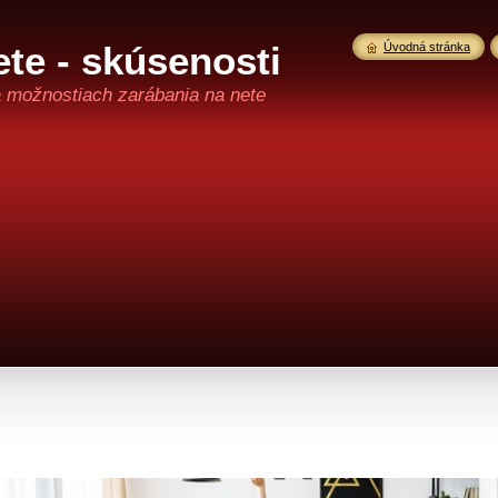
te - skúsenosti
Úvodná stránka
a možnostiach zarábania na nete