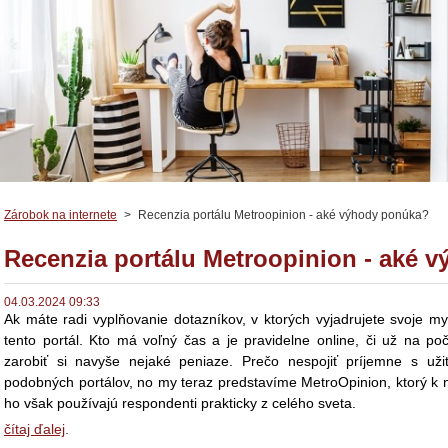
Zárobok na internete
>
Recenzia portálu Metroopinion - aké výhody ponúka?
Recenzia portálu Metroopinion - aké 
04.03.2024 09:33
Ak máte radi vyplňovanie dotazníkov, v ktorých vyjadrujete svoje 
tento portál. Kto má voľný čas a je pravidelne online, či už na p
zarobiť si navyše nejaké peniaze. Prečo nespojiť príjemne s uži
podobných portálov, no my teraz predstavíme MetroOpinion, ktorý k 
ho však používajú respondenti prakticky z celého sveta.
čítaj ďalej
.