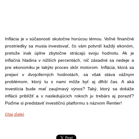
Inflácia je v súčasnosti skutočne horúcou témou. Voľné finančné
prostriedky sa musia investovať, čo vám potvrdí každý ekonóm,
pretože inak úplne zbytočne strácajú svoju hodnotu. Ak je
inflačná hladina v nižších percentách, nič zásadné sa nedeje a
pre ekonomiku je takýto proces skôr motorom. Inflácia, ktorá sa
prejaví v dvojciferných hodnotách, sa však stáva vážnym
problémom, ktorý tu s nami môže byť aj dlhší čas. A aká
investícia bude mať zaujímavý výnos? Taký, ktorý sa dokáže
inflácii priblížiť a v nasledujúcich rokoch ju trebárs aj poraziť?
Poďme si predstaviť investičnú platformu s názvom Rentier!
.
čítaj ďalej