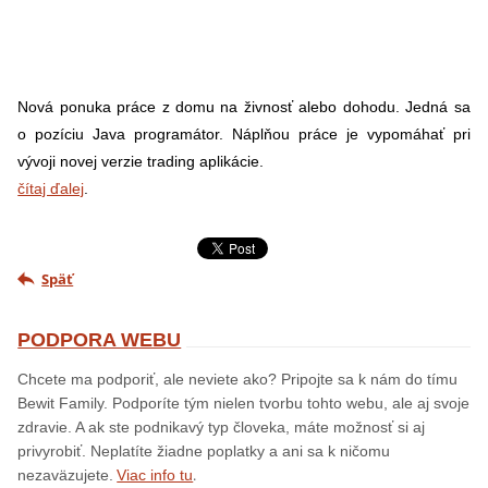
Nová ponuka práce z domu na živnosť alebo dohodu. Jedná sa
o pozíciu Java programátor. Náplňou práce je vypomáhať pri
vývoji novej verzie trading aplikácie.
čítaj ďalej
.
Späť
PODPORA WEBU
Chcete ma podporiť, ale neviete ako? Pripojte sa k nám do tímu
Bewit Family. Podporíte tým nielen tvorbu tohto webu, ale aj svoje
zdravie. A ak ste podnikavý typ človeka, máte možnosť si aj
privyrobiť. Neplatíte žiadne poplatky a ani sa k ničomu
.
nezaväzujete.
Viac info tu