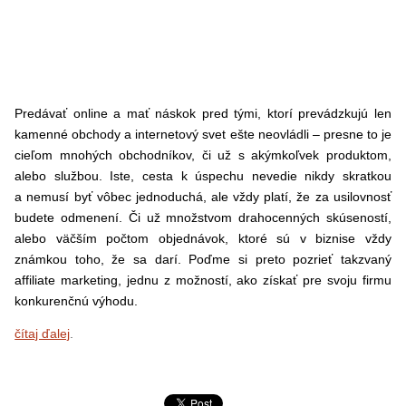
Predávať online a mať náskok pred tými, ktorí prevádzkujú len
kamenné obchody a internetový svet ešte neovládli – presne to je
cieľom mnohých obchodníkov, či už s akýmkoľvek produktom,
alebo službou. Iste, cesta k úspechu nevedie nikdy skratkou
a nemusí byť vôbec jednoduchá, ale vždy platí, že za usilovnosť
budete odmenení. Či už množstvom drahocenných skúseností,
alebo väčším počtom objednávok, ktoré sú v biznise vždy
známkou toho, že sa darí. Poďme si preto pozrieť takzvaný
affiliate marketing, jednu z možností, ako získať pre svoju firmu
konkurenčnú výhodu.
čítaj ďalej
.