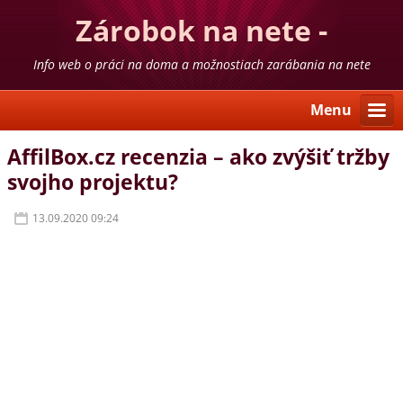
Zárobok na nete -
skúsenosti
Info web o práci na doma a možnostiach zarábania na nete
Menu
AffilBox.cz recenzia – ako zvýšiť tržby
svojho projektu?
13.09.2020 09:24