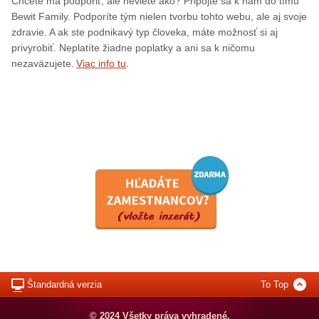
Chcete ma podporiť, ale neviete ako? Pripojte sa k nám do tímu
Bewit Family. Podporíte tým nielen tvorbu tohto webu, ale aj svoje
zdravie. A ak ste podnikavý typ človeka, máte možnosť si aj
privyrobiť. Neplatíte žiadne poplatky a ani sa k ničomu
.
nezaväzujete.
Viac info tu
Štandardná verzia
To Top
© 2024 Všetky práva vyhradené.