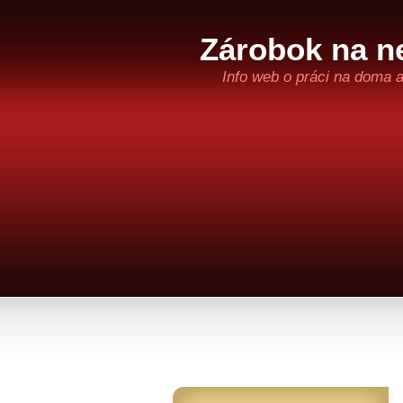
Zárobok na ne
Info web o práci na doma 