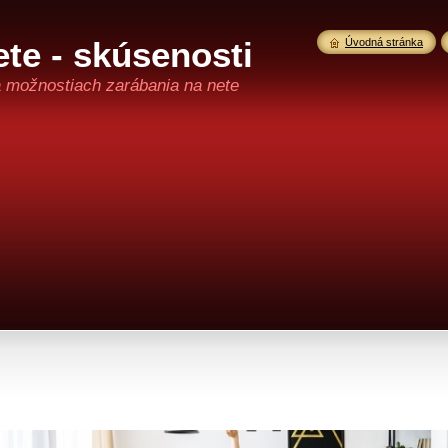
te - skúsenosti
Úvodná stránka
a možnostiach zarábania na nete