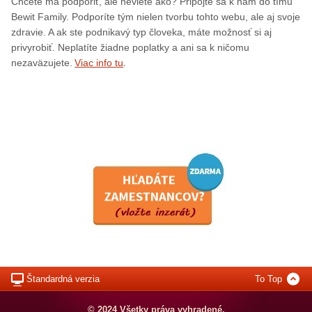
Chcete ma podporiť, ale neviete ako? Pripojte sa k nám do tímu
Bewit Family. Podporíte tým nielen tvorbu tohto webu, ale aj svoje
zdravie. A ak ste podnikavý typ človeka, máte možnosť si aj
privyrobiť. Neplatíte žiadne poplatky a ani sa k ničomu
.
nezaväzujete.
Viac info tu
Štandardná verzia
To Top
© 2024 Všetky práva vyhradené.