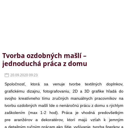
Tvorba ozdobných mašlí –
jednoduchá práca z domu
20.09.2020 09:23
Spoločnosť, ktorá sa venuje tvorbe textilných doplnkov,
grafickému dizajnu, fotografovaniu, 2D a 3D grafike hľadá do
svojho kreatívneho tímu zručných manuálnych pracovníkov na
tvorbu ozdobných mašlí Ide o nenáročnú prácu z domu s rýchlym
zaškolením (max 1-2 hod). Práca je vhodná predovšetkým
pre aranžérov a dekoratérov, ktorí majú vzťah k jemným
a detailným ručným prácam ako šitie, vyšívanie, tvorba šperkov a