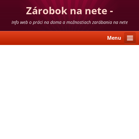
Zárobok na nete -
skúsenosti
Info web o práci na doma a možnostiach zarábania na nete
Menu