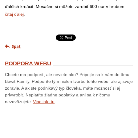
ďalších kreácií. Mesačne si môžete zarobiť 600 eur v hrubom.
čítaj ďalej
.
Späť
PODPORA WEBU
Chcete ma podporiť, ale neviete ako? Pripojte sa k nám do tímu
Bewit Family. Podporíte tým nielen tvorbu tohto webu, ale aj svoje
zdravie. A ak ste podnikavý typ človeka, máte možnosť si aj
privyrobiť. Neplatíte žiadne poplatky a ani sa k ničomu
.
nezaväzujete.
Viac info tu