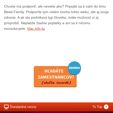
Chcete ma podporiť, ale neviete ako? Pripojte sa k nám do tímu
Bewit Family. Podporíte tým nielen tvorbu tohto webu, ale aj svoje
zdravie. A ak ste podnikavý typ človeka, máte možnosť si aj
privyrobiť. Neplatíte žiadne poplatky a ani sa k ničomu
.
nezaväzujete.
Viac info tu
Štandardná verzia
To Top