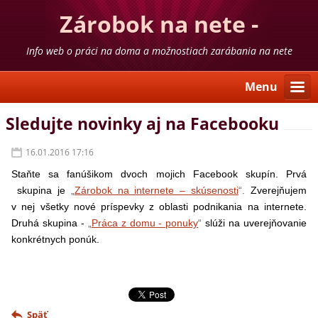
Zárobok na nete -
skúsenosti
Info web o práci na doma a možnostiach zarábania na nete
Menu
Sledujte novinky aj na Facebooku
16.01.2016 17:16
Staňte sa fanúšikom dvoch mojich Facebook skupín. Prvá
skupina je
„
Zárobok na internete – skúsenosti
“.
Zverejňujem
v nej všetky nové príspevky z oblasti podnikania na internete.
Druhá skupina -
„
Práca z domu - ponuky
“
slúži na uverejňovanie
konkrétnych ponúk.
Späť