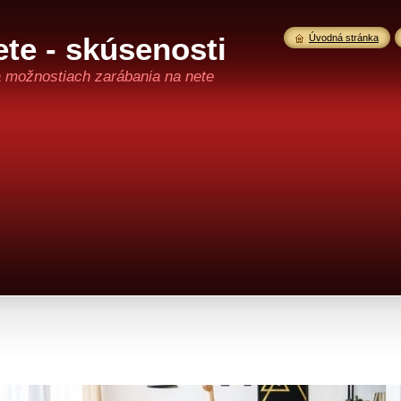
te - skúsenosti
Úvodná stránka
a možnostiach zarábania na nete