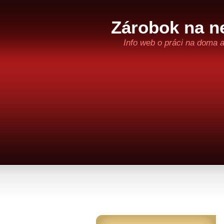
Zárobok na ne
Info web o práci na doma 