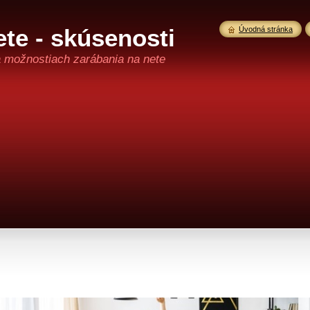
te - skúsenosti
Úvodná stránka
a možnostiach zarábania na nete