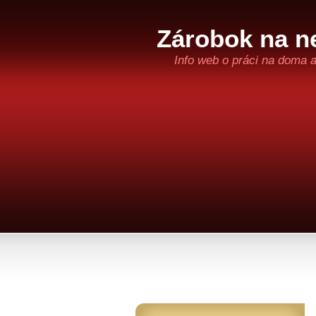
Zárobok na ne
Info web o práci na doma 