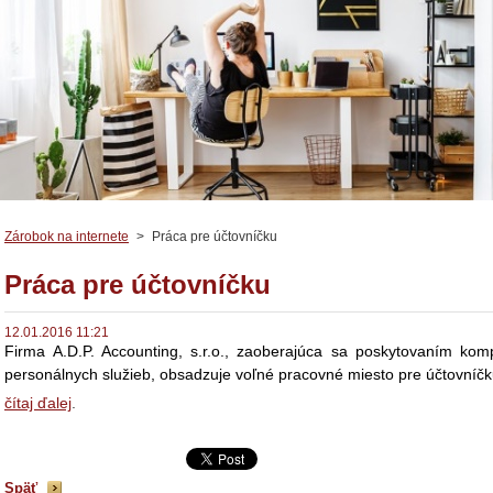
Zárobok na internete
>
Práca pre účtovníčku
Práca pre účtovníčku
12.01.2016 11:21
Firma A.D.P. Accounting, s.r.o., zaoberajúca sa poskytovaním ko
personálnych služieb, obsadzuje voľné pracovné miesto pre účtovníč
čítaj ďalej
.
Späť