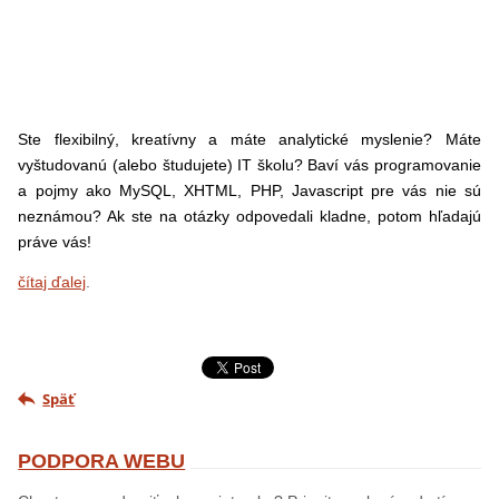
Ste flexibilný, kreatívny a máte analytické myslenie? Máte
vyštudovanú (alebo študujete) IT školu? Baví vás programovanie
a pojmy ako MySQL, XHTML, PHP, Javascript pre vás nie sú
neznámou? Ak ste na otázky odpovedali kladne, potom hľadajú
práve vás!
čítaj ďalej
.
Späť
PODPORA WEBU