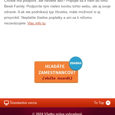
Chcete ma podporiť, ale neviete ako? Pripojte sa k nám do tímu
Bewit Family. Podporíte tým nielen tvorbu tohto webu, ale aj svoje
zdravie. A ak ste podnikavý typ človeka, máte možnosť si aj
privyrobiť. Neplatíte žiadne poplatky a ani sa k ničomu
.
nezaväzujete.
Viac info tu
Štandardná verzia
To Top
© 2024 Všetky práva vyhradené.