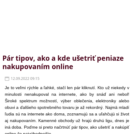
Pár tipov, ako a kde ušetriť peniaze
nakupovaním online
12.09.2022 09:15
Je to veľmi rýchle a ľahké, stačí len pár kliknutí. Kto už niekedy v
minulosti nenakupoval na internete, ako by snáď ani nebol!
Široké spektrum možností, výber oblečenia, elektroniky alebo
obuvi a ďalšieho spotrebného tovaru je až rekordný. Najmä mladí
ľudia sú na internete ako doma, zoznamujú sa a uľahčujú si život
aj nakupovaním. Kamenné obchody už hrajú druhú ligu, dnes je
iná doba. Poďme si preto načrtnúť pár tipov, ako ušetriť a nakúpiť
online čo najvýhodnejšie.