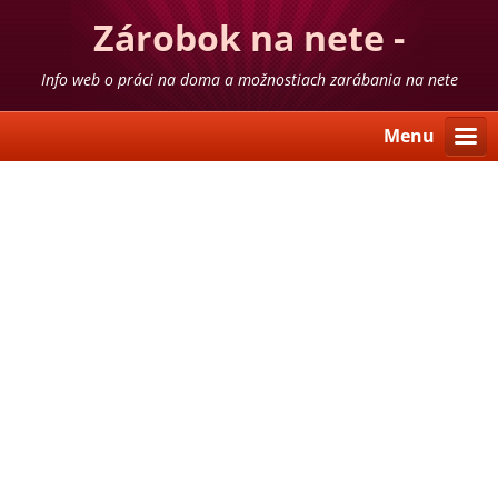
Zárobok na nete -
skúsenosti
Info web o práci na doma a možnostiach zarábania na nete
Menu