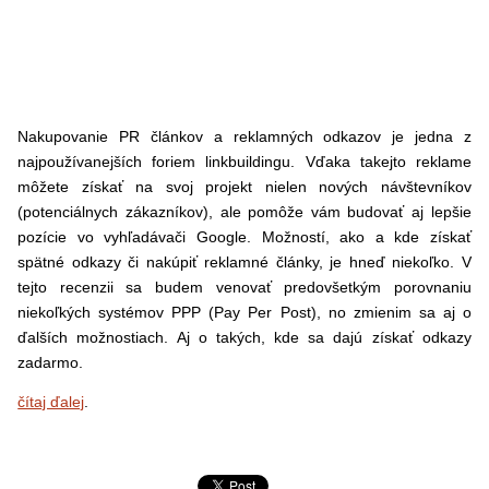
Nakupovanie PR článkov a reklamných odkazov je jedna z
najpoužívanejších foriem linkbuildingu. Vďaka takejto reklame
môžete získať na svoj projekt nielen nových návštevníkov
(potenciálnych zákazníkov), ale pomôže vám budovať aj lepšie
pozície vo vyhľadávači Google. Možností, ako a kde získať
spätné odkazy či nakúpiť reklamné články, je hneď niekoľko. V
tejto recenzii sa budem venovať predovšetkým porovnaniu
niekoľkých systémov PPP (Pay Per Post), no zmienim sa aj o
ďalších možnostiach. Aj o takých, kde sa dajú získať odkazy
zadarmo.
čítaj ďalej
.