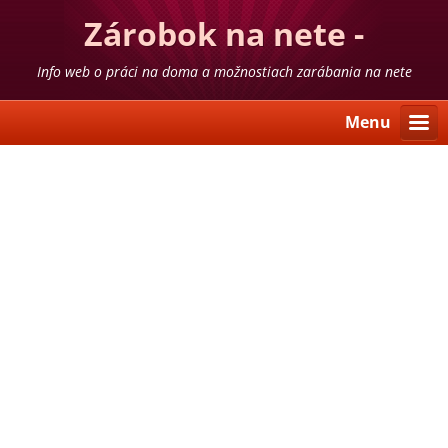
Zárobok na nete -
skúsenosti
Info web o práci na doma a možnostiach zarábania na nete
Menu