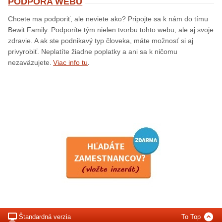
PODPORA WEBU
Chcete ma podporiť, ale neviete ako? Pripojte sa k nám do tímu
Bewit Family. Podporíte tým nielen tvorbu tohto webu, ale aj svoje
zdravie. A ak ste podnikavý typ človeka, máte možnosť si aj
privyrobiť. Neplatíte žiadne poplatky a ani sa k ničomu
.
nezaväzujete.
Viac info tu
Štandardná verzia
To Top