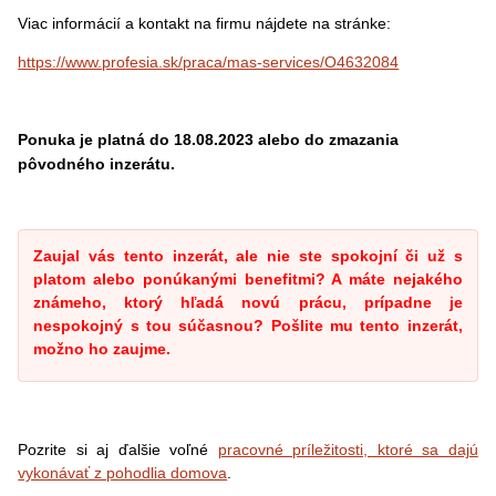
Viac informácií a kontakt na firmu nájdete na stránke:
https://www.profesia.sk/praca/mas-services/O4632084
Ponuka je platná do 18.08.2023 alebo do zmazania
pôvodného inzerátu.
Zaujal vás tento inzerát, ale nie ste spokojní či už s
platom alebo ponúkanými benefitmi? A máte nejakého
známeho, ktorý hľadá novú prácu, prípadne je
nespokojný s tou súčasnou? Pošlite mu tento inzerát,
možno ho zaujme.
Pozrite si aj ďalšie voľné
pracovné príležitosti, ktoré sa dajú
vykonávať z pohodlia domova
.