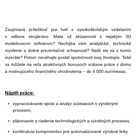
Zaujímavá príležitosť pre ľudí s vysokoškolským vzdelaním
v odbore strojárstvo. Máte už skúsenosti s nejakým 3D
modelovacím softvérom? Nechýba vám analytické, technické
myslenie a dobré prezentačné schopnosti? Našli ste sa v tomto
inzeráte? Potom neváhajte poslať spoločnosti svoj životopis. Tešiť
sa môžete na veľa atraktívnych bonusoch vrátane práce z domu
a motivujúceho finančného ohodnotenia – do 4 000 eur/mesiac.
Náplň práce:
vypracovávanie správ a analýz súvisiacich s výrobnými
procesmi,
plánovanie a riadenie technologických a výrobných procesov,
konštrukcia komponentov pre automatizované výrobné linky