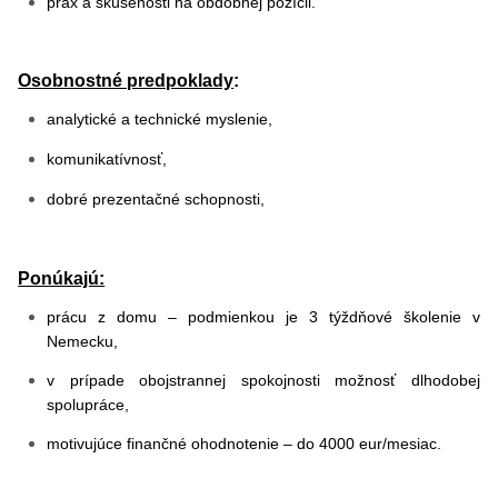
prax a skúsenosti na obdobnej pozícii.
Osobnostné predpoklady
:
analytické a technické myslenie,
komunikatívnosť,
dobré prezentačné schopnosti,
Ponúkajú:
prácu z domu – podmienkou je 3 týždňové školenie v
Nemecku,
v prípade obojstrannej spokojnosti možnosť dlhodobej
spolupráce,
motivujúce finančné ohodnotenie – do 4000 eur/mesiac.