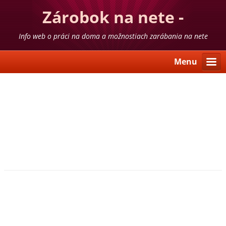
Zárobok na nete -
skúsenosti
Info web o práci na doma a možnostiach zarábania na nete
Menu