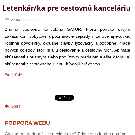
Letenkár/ka pre cestovnú kanceláriu
22.04.2023 08:38
Známa cestovná kancelária SATUR, ktorá ponúka svojim
zákazníkom pobytové a poznávacie zájazdy v Európe aj exotike,
rodinné dovolenky, okružné plavby, lyžovačky a podobne, hľadá
nových kolegov, ktorí milujú cestovanie a cestovný ruch. Ak máte
skúsenosti s priamym alebo províznym predajom a ešte k tomu aj
skúsenosti z cestovného ruchu, hľadajú práve vás.
čítaj ďalej
.
Späť
PODPORA WEBU
Chcete ma podporiť, ale neviete ako? Pripojte sa k nám do tímu