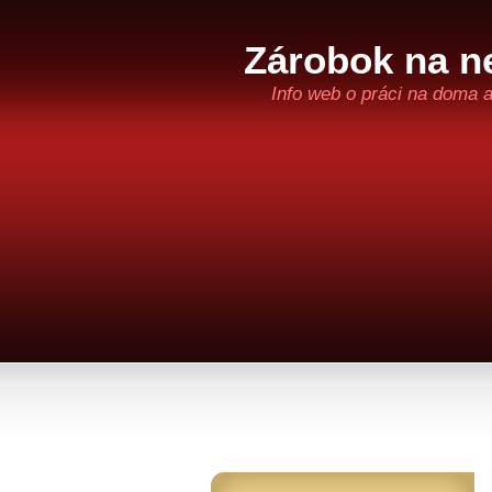
Zárobok na ne
Info web o práci na doma 