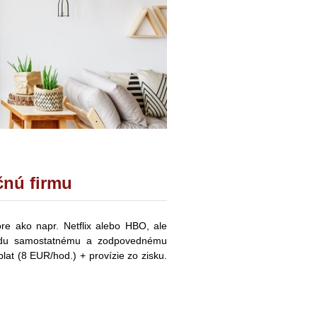
čnú firmu
re ako napr. Netflix alebo HBO, ale
gádu samostatnému a zodpovednému
plat (8
EUR/hod.
) + provízie zo zisku.