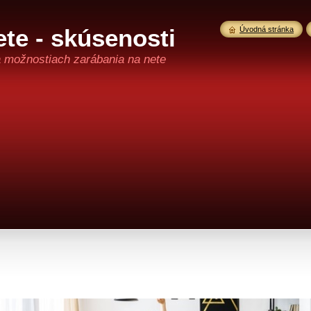
te - skúsenosti
Úvodná stránka
a možnostiach zarábania na nete