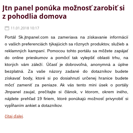
Jtn panel ponúka možnosť zarobiť si
z pohodlia domova
11.01.2018 10:17
Portál Sk.jtnpanel.com sa zameriava na získavanie informácií
o vašich preferenciách týkajúcich sa rôznych produktov, služieb a
reklamných kampaní. Pomocou tohto portálu sa môžete zapájať
do online prieskumov a pomôcť tak vylepšiť oblasti trhu, na
ktorých vám záleží. Účasť je dobrovoľná, anonymná a úplne
bezplatná. Za vaše názory zadané do dotazníkov budete
získavať body, ktoré si po dosiahnutí určenej hranice budete
môcť zameniť za peniaze. Ak vás tento mini úsek o portály
Jtnpanel zaujal, prečítajte si článok, v ktorom, okrem iného,
nájdete prehľad 19 firiem, ktoré ponúkajú možnosť privyrobiť si
vypĺňaním ankiet a dotazníkov.
čítaj ďalej
.