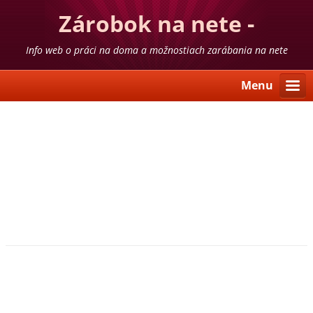
Zárobok na nete -
skúsenosti
Info web o práci na doma a možnostiach zarábania na nete
Menu