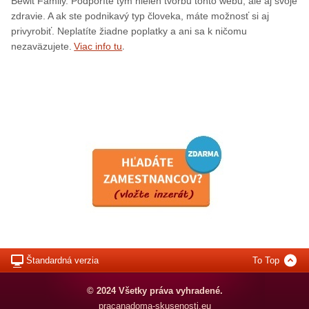
Bewit Family. Podporíte tým nielen tvorbu tohto webu, ale aj svoje
zdravie. A ak ste podnikavý typ človeka, máte možnosť si aj
privyrobiť. Neplatíte žiadne poplatky a ani sa k ničomu
.
nezaväzujete.
Viac info tu
Štandardná verzia
To Top
© 2024 Všetky práva vyhradené.
pracanadoma-skusenosti.eu