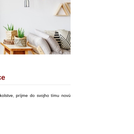
ce
olstve, príjme do svojho tímu novú