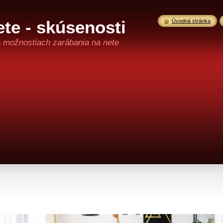
te - skúsenosti
Úvodná stránka
a možnostiach zarábania na nete