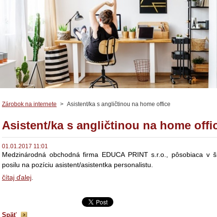
Zárobok na internete
>
Asistent/ka s angličtinou na home office
Asistent/ka s angličtinou na home offi
01.01.2017 11:01
Medzinárodná obchodná firma EDUCA PRINT s.r.o., pôsobiaca v šk
posilu na pozíciu asistent/asistentka personalistu.
čítaj ďalej
.
Späť