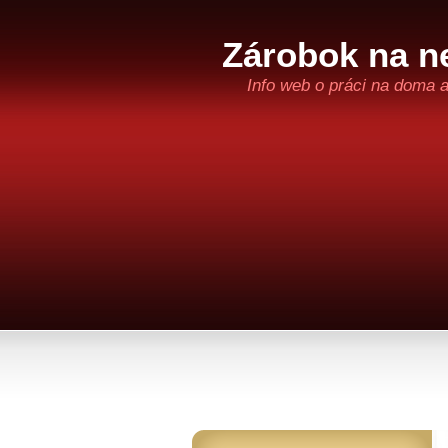
Zárobok na ne
Info web o práci na doma 